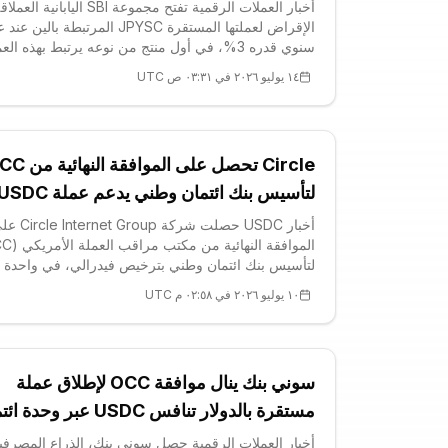
أخبار العملات الرقمية تفتح مجموعة SBI اليابا
الإقراض لعملتها المستقرة JPYSC المرتبطة بالين ع
سنوي قدره 3%، في أول منتج من نوعه يرتبط بهذه الع
وتبدأ ذراعها SBI VC Trade في 16 يوليو استقبال الط
١٤ يوليو ٢٠٢٦ في ٠٣:٣١ ص UTC
لأجل ثابت مدته 12 أسبوعًا، بم
عائد سنوي ن
Circle تحصل على الموافقة 
لتأسيس بنك ائتمان وطني يدعم عملة USDC
أخبار USDC حصلت شركة ernet Group
لتأسيس بنك ائتمان وطني بترخيص فيدرالي، في واحدة 
أبرز المحطات التنظيمية التي تمس عم
١٠ يوليو ٢٠٢٦ في ٠٢:٥٨ م UTC
مستقرة مربوطة بالدولار وخاضع
سوني بنك ينال موافقة OCC لإطلاق عملة
مستقرة بالدولار تنافس USDC عبر وح
بـ40 مليون دولار
أخبار العملات الرقمية حصل سوني بنك، الذراع المصرفي