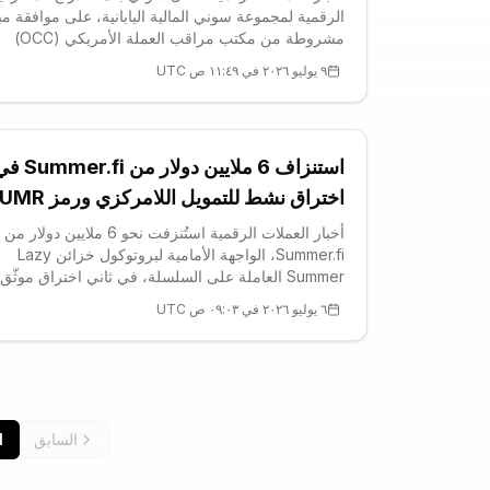
الرقمية لمجموعة سوني المالية اليابانية، على موافقة مب
مشروطة من مكتب مراقب العملة الأمريكي (OCC)
لتأسيس بنك ائتماني وطني تابع مُخصَّص لإصدار وتشغيل
٩ يوليو ٢٠٢٦ في ١١:٤٩ ص UTC
مستقرة مقوَّمة بالدولار الأمريكي — وهي خطوة تضعه 
مواجهة مباشرة مع مُصدِري الع
استنزاف 6 ملايين دولار من r.fi
اختراق نشط للتمويل اللامركزي 
يتراجع
أخبار العملات الرقمية استُنزفت نحو 6 ملايين دولار من
Summer.fi، الواجهة الأمامية لبروتوكول خزائن Lazy
Summer العاملة على السلسلة، في ثاني اختراق موثّق
لقطاع التمويل اللامركزي خلال شهر يوليو. رصدت أدوات
٦ يوليو ٢٠٢٦ في ٠٩:٠٣ ص UTC
المراقبة الأمنية الحادثة صباح الاثنين، فيما ثبّتت بيانات
السلسلة (on-chain) الخسائر الم
السابق
1