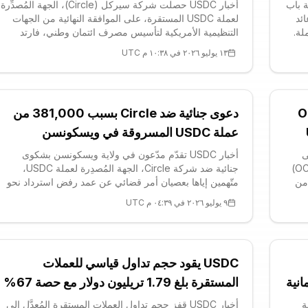
نية العملاقة باب
أخبار USDC حصلت شركة سيركل (Circle)، الجهة المُصدِّرة
ند عائد
لعملة USDC المستقرة، على الموافقة النهائية من الجهات
ملة.
التنظيمية الأمريكية لتأسيس مصرف ائتمان وطني، فارتد
لبات
سهمها (CRCL) بنحو 5% يوم الجمعة ليبلغ 66.14 دولار. فقد
١٣ يوليو ٢٠٢٦ في ١٠:٣٨ م UTC
ا يتيح لحاملي JPYSC تحقيق
صادق مكتب المراقب المالي للعملة (OCC) على الترخيص،
في محطة تتيح لمُصدِّرة US
النهائية من OCC
دعوى جنائية ضد Circle بسبب 381,000 من
عملة USDC المسروقة في ويسكونسن
Circle Int على
أخبار USDC تقدّم مدّعون في ولاية ويسكونسن بشكوى
الموافقة النهائية من مكتب مراقب العملة الأمريكي (OCC)
جنائية ضد شركة Circle، الجهة المُصدِرة لعملة USDC،
من
متّهمين إياها بعصيان أمر قضائي عن عمد رفض استرداد نحو
لة USDC، أكبر عملة
381,000 عملة مسروقة لصالح ضحية احتيال محلي. وتهمة
٩ يوليو ٢٠٢٦ في ٠٤:٣٩ م UTC
إعاقة سير العدالة، وهي جنحة ناد
USDC يقود حجم تداول قياسي للعملات
دة ائتمانية
المستقرة بلغ 1.79 تريليون دولار مع حصة 67%
في يونيو
ة
أخبار USDC قفز حجم تداول العملات المستقرة المُعدَّل إلى