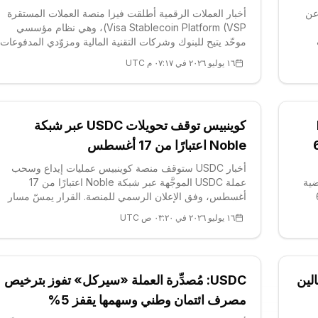
V يوم 16 يوليو عن
أخبار العملات الرقمية أطلقت فيزا منصة العملات المستقرة
Visa Stablecoin Platform (VSP)، وهي نظام مؤسسي
موحّد يتيح للبنوك وشركات التقنية المالية ومزوّدي المدفوعات
سكّ العملات المستقرة والاحتفاظ بها وتحويلها مباشرةً عبر
١٦ يوليو ٢٠٢٦ في ٠٧:١٧ م UTC
شبكة مدفوعاتها العالمية. وبدلاً من إلزام المؤسسات ببناء
بنيتها التحتية ا
كوينبيس توقف تحويلات USDC عبر شبكة
زف 6.04
Noble اعتبارًا من 17 أغسطس
أخبار USDC ستوقف منصة كوينبيس عمليات إيداع وسحب
Ethe) أنها ماضية
عملة USDC الموجَّهة عبر شبكة Noble اعتبارًا من 17
 6.04
أغسطس، وفق الإعلان الرسمي للمنصة. القرار يمسّ مسار
مليون دولار من اثنتين من خزائنها المقوّمة بعملة USDC.
تحويل واحدًا فقط، لا الأصل نفسه: فعملة USDC تبقى قابلة
١٦ يوليو ٢٠٢٦ في ٠٣:٢٠ ص UTC
Lazy
للتداول والحفظ والدعم بالكامل
تقرة بالين
USDC: مُصدِّرة العملة «سيركل» تفوز بترخيص
مصرف ائتمان وطني وسهمها يقفز 5%