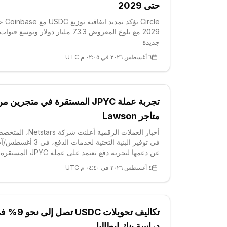
حتى 2029
Circle تؤكد تمديد 
2029 مع بلوغ المعروض 73.3 مليار دولار وتوسع قن
جديدة
٦ أغسطس ٢٠٢٦ في ٠٢:٠٥ م UTC
تجربة عملة JPYC المستقرة في متجرين م
متاجر Lawson
أخبار العملات الرقمية أعلنت شركة Netstars
في توفير البنية التحتية لخدمات الدفع، في 3
عن دعمها لتجربة دفع تعتمد على عملة JPYC المستقرة
المقومة بالين ا
٤ أغسطس ٢٠٢٦ في ٠٤:٤٠ م UTC
متاجر سلسلة Lawson للمنتجات الاستهلاكية. ومن ال
تُجرى التجربة الرئيسية في
تكاليف تحويلات USDC تصل إلى
دراسة بنك إيطاليا