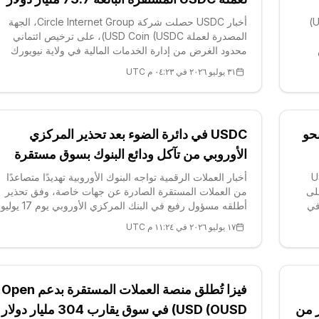
أخبار العملات الرقمية لم تُحقق عملة USD Coin (USDC)
أخبار USDC حصلت شركة Circle Internet Group، الجهة
المصدرة لعملة USD Coin (USDC)، على ترخيص ائتماني
محدود الغرض من إدارة الخدمات المالية في ولاية نيويورك
(NYDFS) لصالح كيان Circle New York Trust وذلك في 31
٣١ يوليو ٢٠٢٦ في ٠٤:٢٣ م UTC
رة عن
يوليو، ما يضع إطار احتياطيات USDC تح
لى نحو
USDC في دائرة الضوء بعد تحذير المركزي
الأوروبي من تآكل ودائع البنوك بسوق مستقرة
قيمته 300 مليار دولار
المُصدرة لعملة USD
أخبار العملات الرقمية تواجه البنوك الأوروبية تهديدًا متصاعدًا
ها على
من العملات المستقرة الصادرة عن جهات خاصة، وفق تحذير
لبلوكتشين التابعة لشركة IBM، في
أطلقه مسؤول رفيع في البنك المركزي الأوروبي يوم 17 يول
فخلال كلمته أمام تنفيذيي البنوك التعاونية في روما، رأى بييرو
١٧ يوليو ٢٠٢٦ في ١١:٢٤ م UTC
تش
فيزا تُطلق منصة العملات المستقرة بدعم Open
 بدعم أكثر من
USD (OUSD) في سوق يقارب 304 مليار دولار