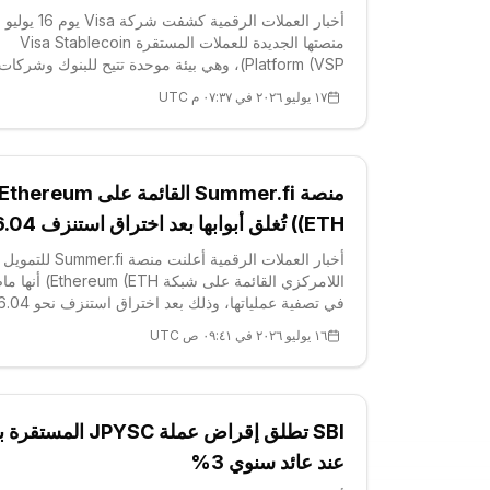
140 شركة
أخبار العملات الرقمية كشفت شركة isa
منصتها الجديدة للعملات المستقرة Visa Stablecoin
Platform (VSP)، وهي بيئة موحدة تتيح للبنوك وشركات
التقنية المالية وشركات العملات الرقمية سكّ العملات
١٧ يوليو ٢٠٢٦ في ٠٧:٣٧ م UTC
المستقرة واستردادها وتحويلها وحفظها عبر واجهة واحدة.
ووفق إفصاح علاقات المستثمرين للشرك
منصة Summer.fi القائمة على Ethereum
(ETH) تُغلق أبوابها بعد اختراق استن
مليون دولار من خزائن USDC
أخبار العملات الرقمية أعلنت منصة Summer.fi للتمويل
اللامركزي القائمة على شبكة reum (ETH
في تصفية عملياتها، وذلك بعد اختراق استنزف نحو
١٦ يوليو ٢٠٢٦ في ٠٩:٤١ ص UTC
وأوضح الفريق أن الهجوم الذي استهدف بروتوكول 
Summer في 6 يوليو أتلف رأس الما
SBI تطلق إقراض عملة JPYSC المس
عند عائد سنوي 3%