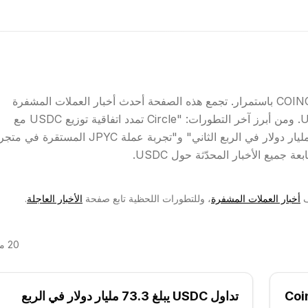
USDC من المواضيع التي يتابعها فريق تحرير COINOTAG باستمرار. تجمع هذه الصفحة أحدث أخبار العملات المشفرة
وتطورات السوق والعناوين العاجلة المتعلقة بـ USDC. ومن أبرز آخر التطورات: "Circle تمدد اتفاقية توزيع USDC مع
Coinbase حتى 2029" و"تداول USDC يبلغ 73.3 مليار دولار في الربع الثاني" و"تجربة عملة JPYC المست
ف
أخبار العملات المشفرة
، وللتطورات اللحظية تابع صفحة
الأخبار العاجلة
.
20
مق
 USDC مع Coinbase
تداول USDC يبلغ 73.3 مليار دولار في الربع