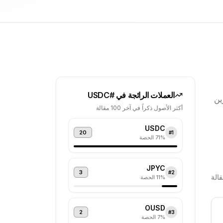
العملات الرائجة في #
USDC
قرة في متجرين
أكثر الأصول ذكراً في آخر 100 مقالة
USDC
20
#
1
% الحصة
71
JPYC
3
#
2
الة
% الحصة
11
OUSD
2
#
3
% الحصة
7