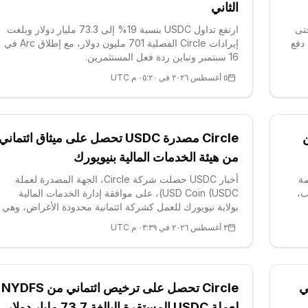
الثاني
اتفاقية توزيع USDC مع Coinbase حتى
ارتفع تداول USDC بنسبة 19% إلى 73.3 مليار دولار وبلغت
وات دفع
إيرادات Circle الفصلية 701 مليون دولار، مع إطلاق Arc في
16 سبتمبر وتباين ردة فعل المستثمرين.
٥ أغسطس ٢٠٢٦ في ٠٥:٢٠ م UTC
ن
Circle مصدرة USDC تحصل على ميثاق ائتماني
من هيئة الخدمات المالية بنيويورك
، المتخصصة
أخبار USDC حصلت شركة Circle، الجهة المصدرة لعملة
 أغسطس/آب،
USD Coin (USDC)، على موافقة إدارة الخدمات المالية
بولاية نيويورك للعمل كشركة ائتمانية محدودة الأغراض، وهي
لياباني، وذلك عبر محفظة MetaMask في أحد
خطوة تنظيمية تنقل مزود العملة المستقرة من مجرد الإصدار
٣ أغسطس ٢٠٢٦ في ٠٣:٣٩ م UTC
مقرر أن
إلى حضانة الأصول المؤسسية المباشرة. هذا القرار يضع
Circle تحت إشراف مصرفي في وا
 نحو 9% في
Circle تحصل على ترخيص ائتماني من NYDFS
لعملة USDC المستقرة البالغة 73.7 مليار دولار