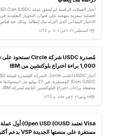
أفضلية سعرية منهجية على قنوات التحويل التقليدية في
الاختبار الميداني الذي أجراه بنك إيطاليا، وذلك عند قياس
المسار الكامل من العملة الورقية إلى العملة الرقمية ثم
١ أغسطس ٢٠٢٦ في ٠٨:٠٤ م UTC
العودة إلى العملة الورقية. اعتمدت الورقة البحثية الصاد
إدارة الأسواق وا
مُصدرة USDC شركة Circle تستحوذ ع
1,000 براءة اختراع بلوكتشين من IBM
أخبار USDC أعلنت Circle، الشركة 
Coin (USDC) المستقرة، في 27 يوليو عن استحواذ
محفظة براءات اختراع ا
صفقة نقلت إليها أكثر من 680 عائلة براءة اختراع ونحو
٢٧ يوليو ٢٠٢٦ في ٠٤:٥٤ م UTC
1,000 براءة مسجلة. وأوضح
Visa تعتمد Open USD (OUSD) أول عملة
مستقرة على منصتها الجديدة VSP