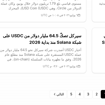
دئية
مستوى قياسي بلغ 1.79 تريليون دولار خلال يونيو، وكان عملة
الدولار من Circle، وهي USD Coin (USDC)، المحرك
 عملة
الرئيسي وراء هذه الطفرة. ووفق قراءتنا لبيانات السلسلة
٦ يوليو ٢٠٢٦ في ١٠:٠٨ ص UTC
في
(on-chain) المجمَّعة عبر لوحة بيانات صناعة المدفوعات،
ارتفع حجم يونيو بنسبة
Summe في
سيركل تصكّ 64.5 مليار دولار من USDC على
ورمز SUMR
شبكة Solana منذ بداية 2026
أخبار USDC أصدرت شركة سيركل نحو 64.5 مليار دولار من
عملة USDC المستقرة على شبكة Solana منذ مطلع عام
2026، وفق ما تظهره بيانات السلسلة (on-chain)، في
مؤشر واضح على اتساع انتشار الرمز المربوط بالدولار خارج
٤ يوليو ٢٠٢٦ في ٠٣:٢٠ م UTC
شبكة Ethereum. وتُعدّ USDC ثاني أ
2
3
4
5
التالي