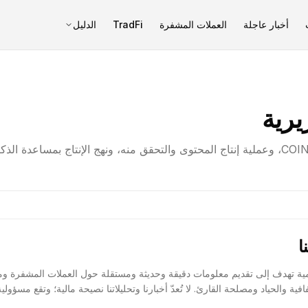
أخبار عاجلة
العملات المشفرة
TradFi
الدليل
يرية
توضّح مبادئ النشر في COINOTAG، وعملية إنتاج المحتوى والتحقق منه، ونهج الإنتاج بم
إعلامية تهدف إلى تقديم معلومات دقيقة وحديثة ومستقلة حول العملات المشفرة ومن
ية والحياد ومصلحة القارئ. لا تُعدّ أخبارنا وتحليلاتنا نصيحة مالية؛ وتقع مسؤول