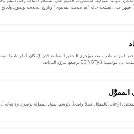
 الحجم، القيمة السوقية، المستويات الفنية) على المصادر المتاحة وقت النشر وقد
ً، تظهر على الصفحة حالة "تم تحديث المحتوى" وتاريخ التحديث بوضوح. وتُعالَج
محتوانا من مصادر متعددة ويُجرى التحقق المتقاطع قدر الإمكان. أما بيانات المؤشر
وى الإعلاني/المموَّل فصلاً واضحاً. وتُوسَم المواد المموَّلة بوضوح. ولا توجّه أي 