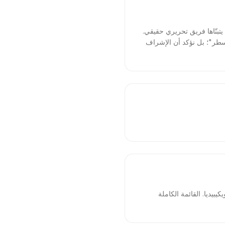
ودة يتبنّاها فريق تحريري حقيقي.
ل سطر"؛ بل نؤكد أن الإشراف
 وويكيبيديا. القائمة الكاملة