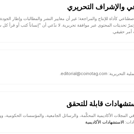
COIN الذكاء الاصطناعي كأداة للإنتاج والمراجعة؛ غير أن معايير النشر والمطالبات وإطار الج
تمرّ تحديثات المحتوى عبر موافقة تحريرية. لا ندّعي أن "إنساناً كتب أو قرأ ك
 أمر حقيقي.
editorial@coinotag.co.
شهادات قابلة للتحقق
ستشهَد بمحتوى COINOTAG في المجلات الأكاديمية المحكَّمة، والرسائل الجامعية، والمؤسسات الحكومية،
دات:
الاستشهادات الأكاديمية