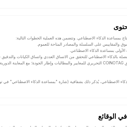
- الإشراف التحريري: تبنّي فريق COINOTAG التحريري للمعايير والمطالبات وإطار الجودة؛ مع المعا
لذكاء الاصطناعي، يُذكر ذلك بشفافية (شارة "بمساعدة الذكاء الاصطناعي" في ت