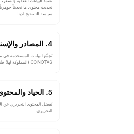
تعتمد البيانات العددية (السعر،
تحديث محتوى ما تحديثاً جوهريا
سياسة التصحيح لدينا.
4. المصادر والإسناد
تُجمَّع البيانات المستخدمة في 
COINOTAG (المملوكة لها) فتُنسَب إلى مؤسسة COINOTAG بوصفها مزوّد البيانات.
5. الحياد والمحتوى المموَّل
يُفصَل المحتوى التحريري عن المحت
التحريري.