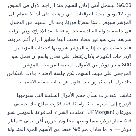
6.83% ليسجل أدنى إغلاق للسهم منذ إدراجه الأول في السوق
يوم 12 يونيو، مخيبًا التوقعات التي راهنت على أن الانضمام إلى
المؤشر سيوفر دعمًا سعريًا فوريًا. وقد نال السهم حق الدخول
في جلسة تداوله السادسة عشرة فقط بعد الإدراج، وهي ترقية
سريعة على نحو غير معتاد دفعت إليها معايير إدراج أكثر مرونة.
فقد خففت جهات إدارة المؤشر شروطها لاجتذاب المزيد من
الإدراجات الكبيرة، وكان يُنتظر على نطاق واسع أن تعمل نحو
800 مليار دولار من الأموال السلبية المرتبطة بالمؤشر
المرجعي على تثبيت السهم. لكن جلسة الافتتاح جاءت بانعكاس
حاد ترك المستثمرين يتساءلون عن متانة صفقة الانضمام.
تباينت التقديرات بشأن حجم الأموال السلبية التي سيوجهها
الإدراج إلى السهم تباينًا واسعًا. فقد قدّرت نماذج بنك جيه بي
مورغان (JPMorgan) عمليات الشراء المدفوعة بالمؤشر بنحو
4.3 مليار دولار، بينما وضعها محللون آخرون أقرب إلى 6 مليار
دولار — أي ما يعادل نحو 6% فقط من الأسهم الحرة المتداولة