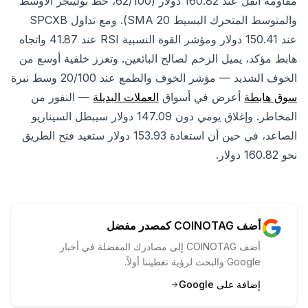
مقاومة أثقل عند 160.82 دولار (62/100، خط بولينجر الأوسط
والمتوسط المتحرك البسيط SMA 20). ومع تداول SPCXB
عند 150.41 دولار ومؤشر القوة النسبية RSI عند 41.87 واتجاه
هابط مؤكد، يميل الزخم لصالح البائعين. وتعزز خلفية أوسع من
الخوف الشديد — مؤشر الخوف والطمع عند 20/100 وسط نبرة
سوق هابطة
أعرض في أسواق
العملات البديلة
— النفور من
المخاطر. وإغلاق يومي دون 147.09 دولار سيبطل السيناريو
الصاعد، في حين أن استعادة 153.93 دولار ستعيد فتح الطريق
نحو 160.82 دولار.
أضف COINOTAG كمصدر مفضل
أضف COINOTAG إلى مصادرك المفضلة في أخبار
Google والبحث لرؤية تغطيتنا أولاً.
إضافة على Google