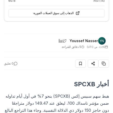
60.6
RSI (14):
الذهاب إلى سوق العملات الفورية
Youssef Nasser
5 دقائق للقراءة
(
٠٤:٤٩ ص UTC
)
0
تعليق
أخبار SPCXB
هبط سهم سبيس إكس (SPCXB) بنحو 7% في أول أيام تداوله
ضمن مؤشر ناسداك 100، ليغلق عند 149.47 دولار متراجعًا
دون حاجز 150 دولار ذي الدلالة النفسية. وجاء هذا التراجع البالغ