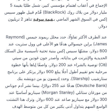
الإجماع في أعقاب اهتمام مؤسسي كبير، شمل طلبًا بقيمة 5
مليار دولار من بلاك روك (BlackRock) قُدّم قبيل ظهور سبيس
إكس في السوق الشهر الماضي بـ
قيمة سوقية
تناهز 2 تريليون
دولار.
عند الطرف الأكثر تفاؤلًا، حدد محلل ريموند جيمس (Raymond
James) براين جيسوالي هدفًا هو الأعلى في وول ستريت عند
800 دولار، مشبّهًا سبيس إكس ببنية تحتية تأسيسية مثل السكك
الحديدية والإنترنت في بداياته. وأصدر جون غودين من سيتي
(Citi) توصية بالشراء عند 200 دولار، واصفًا إياها بأنها خطوة
مرحلية نحو تقييم أطول أجلًا يبلغ 900 دولار يرتكز على برنامج
ستارشيب (Starship). وحدد إديسون يو من دويتشه بنك
(Deutsche Bank) هدفًا عند 255 دولارًا، بينما نشر آدم جوناس
من مورغان ستانلي (Morgan Stanley) سيناريو أساسيًا عند
300 دولار مع سيناريو صاعد عند 600 دولار. وترك هذا التشتت
الواسع السهم يتداول أدنى بكثير من كل من متوسط الهدف