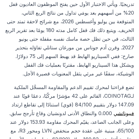
تدريجيًا. ويأتي الاختبار الأول حين يفتح الموظفون العاديون قفل
20% من أسهمهم بعد يومَي تداول من نتائج الربع الثاني،
المتوقعة بين يوليو وأغسطس 2026، مع شرائح لاحقة تمتد حتى
الخريف. ويتبع ذلك فك قفل كامل مدته 180 يومًا بعد تقرير الربع
الثالث، في حين تظل حصة ماسك نفسه مقفلة حتى يونيو
2027. وقرن آدم جوناس من مورغان ستانلي تفاؤله بتحذير
صارخ: ففي السيناريو الهابط قد يهبط السهم إلى 75 دولارًا.
ويشكل هذا السيناريو الهابط، مقترنًا بعمليات فك القفل
الوشيكة، سقفًا غير مرئي يثقل المعنويات قصيرة الأجل.
تضع قراءتنا لمحرك تقييم الدعم والمقاومة المسجَّل الملكية
لـCOINOTAG، القائم على 42 مؤشرًا مركّبًا، دعمًا قويًا عند
147.09 دولار بتقييم 84/100 (قوي) استنادًا إلى تقاطع ارتداد
فيبوناتشي
0.000 والنطاق الأدنى لدونشيان وقاع تأرجح سابق.
وعلى الجانب الصاعد، يقيّم المحرك مقاومة 153.93 دولار عند
65/100، مبنية على عقدة حجم منخفض LVN ومحور R3، مع