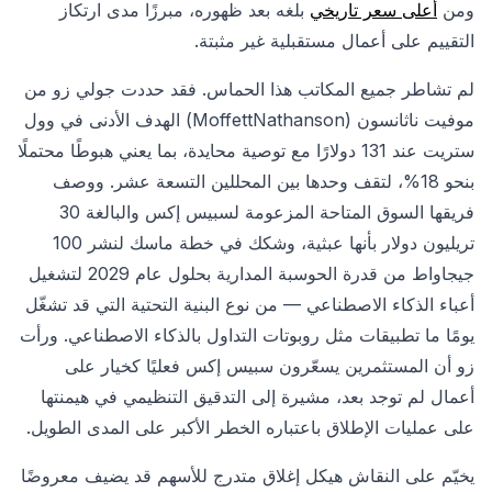
ومن
أعلى سعر تاريخي
بلغه بعد ظهوره، مبرزًا مدى ارتكاز
التقييم على أعمال مستقبلية غير مثبتة.
لم تشاطر جميع المكاتب هذا الحماس. فقد حددت جولي زو من
موفيت ناثانسون (MoffettNathanson) الهدف الأدنى في وول
ستريت عند 131 دولارًا مع توصية محايدة، بما يعني هبوطًا محتملًا
بنحو 18%، لتقف وحدها بين المحللين التسعة عشر. ووصف
فريقها السوق المتاحة المزعومة لسبيس إكس والبالغة 30
تريليون دولار بأنها عبثية، وشكك في خطة ماسك لنشر 100
جيجاواط من قدرة الحوسبة المدارية بحلول عام 2029 لتشغيل
أعباء الذكاء الاصطناعي — من نوع البنية التحتية التي قد تشغّل
يومًا ما تطبيقات مثل روبوتات التداول بالذكاء الاصطناعي. ورأت
زو أن المستثمرين يسعّرون سبيس إكس فعليًا كخيار على
أعمال لم توجد بعد، مشيرة إلى التدقيق التنظيمي في هيمنتها
على عمليات الإطلاق باعتباره الخطر الأكبر على المدى الطويل.
يخيّم على النقاش هيكل إغلاق متدرج للأسهم قد يضيف معروضًا