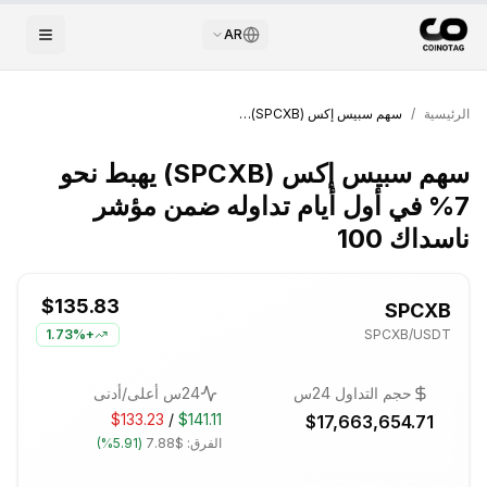
AR
الرئيسية
/
سهم سبيس إكس (SPCXB) يهبط نحو 7% في أول أيام تداوله ضمن مؤشر ناسداك 100
سهم سبيس إكس (SPCXB) يهبط نحو
7% في أول أيام تداوله ضمن مؤشر
ناسداك 100
$135.83
SPCXB
1.73%
+
SPCXB
/USDT
حجم التداول 24س
24س أعلى/أدنى
$133.23
/
$141.11
$17,663,654.71
الفرق:
$7.88
(
5.91%
)