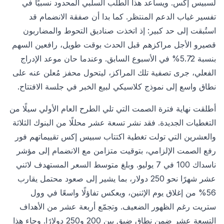
لسبيس إكس. ويساعد هذا الطلب السلبي المحدود نسبيًا في
تفسير غياب الدعم المنتظر. كما بدا أن صفقة الانضمام قد
استُبقت إلى حد كبير: إذ اتخذت صناديق التحوط والمضاربون
قصيرو الأجل مراكزهم قبل الحدث بوقت طويل، رافعين السهم
بنسبة 5.72% في الأسبوع السابق. وعندما حان موعد الإدراج
الفعلي، جرى تصفية تلك المراكز، ليتحول محفز مُعلن عنه على
نطاق واسع إلى نموذج كلاسيكي لبيع الخبر في جلسة الافتتاح.
أطلقت نهاية فترة الصمت التي تلي الطرح العام الأولي سيلًا من
التغطيات الجديدة. فقد نشر تسعة عشر محللًا من البنوك الثلاثة
والعشرين التي تولت تغطية اكتتاب سبيس إكس تقييماتهم فور
رفع الصمت الإلزامي، بتوقيت متزامن مع الانضمام إلى مؤشر
ناسداك 100 في 7 يوليو. وبلغ متوسط السعر المستهدف لاثني
عشر شهرًا نحو 250 دولار، بما يشير إلى صعود محتمل يقارب
56% من إغلاق يوم الإثنين، ويعكس تفاؤلًا واسعًا في وول
ستريت رغم الظهور الضعيف. وتجمّع أربعة عشر من الأهداف
التسعة عشر ضمن نطاق ضيق بين 200 و250 دولارًا. وجاء هذا