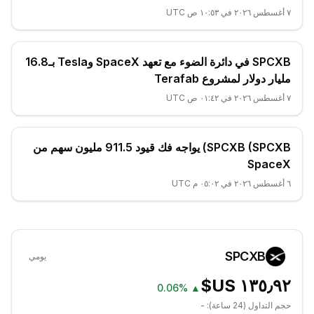
٧ أغسطس ٢٠٢٦ في ١٠:٥٣ ص UTC
SPCXB في دائرة الضوء مع تعهد SpaceX وTesla بـ16.8
مليار دولار لمشروع Terafab
٧ أغسطس ٢٠٢٦ في ٠١:٤٢ ص UTC
SPCXB (SPCXB) يواجه فك قيود 911.5 مليون سهم من
SpaceX
٦ أغسطس ٢٠٢٦ في ٠٥:٠٢ م UTC
SPCXB
يومي
0.06%
▲
حجم التداول (24 ساعة):
-