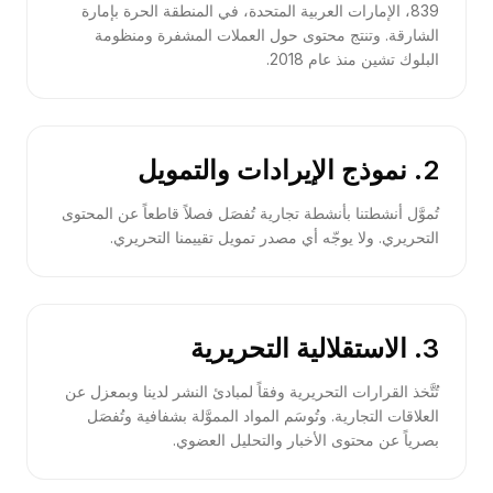
839، الإمارات العربية المتحدة، في المنطقة الحرة بإمارة
الشارقة. وتنتج محتوى حول العملات المشفرة ومنظومة
البلوك تشين منذ عام 2018.
2. نموذج الإيرادات والتمويل
تُموَّل أنشطتنا بأنشطة تجارية تُفصَل فصلاً قاطعاً عن المحتوى
التحريري. ولا يوجّه أي مصدر تمويل تقييمنا التحريري.
3. الاستقلالية التحريرية
تُتَّخذ القرارات التحريرية وفقاً لمبادئ النشر لدينا وبمعزل عن
العلاقات التجارية. وتُوسَم المواد المموَّلة بشفافية وتُفصَل
بصرياً عن محتوى الأخبار والتحليل العضوي.