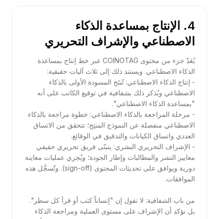
4. الإنتاج بمساعدة الذكاء
الاصطناعي والإشراف التحريري
يُعَدّ جزء من محتوى COINOTAG عبر خط إنتاج بمساعدة
- إنتاج الذكاء الاصطناعي: تُنتَج المسودة الأولى بالذكاء
الاصطناعي ويُذكر ذلك بشفافية في توقيع الكاتب على أنه
- مرحلة المراجعة بالذكاء الاصطناعي: خطوة مراجعة بالذكاء
الاصطناعي منفصلة عن النموذج المنتِج؛ تتحقق من الاتساق
- الإشراف التحريري البشري: يتبنّى فريق تحريري حقيقي
معايير النشر والمطالبات وإطار الجودة؛ ويُجري عمليات معاينة
دورية ويوافق على تحديثات المحتوى (sign-off). وتُسجَّل هذه
من باب الشفافية: لا نقول إن "إنساناً كتب أو قرأ كل سطر".
بل نؤكد أن الإشراف على مستوى العملية ومراجعة الذكاء