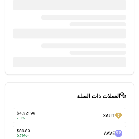
العملات ذات الصلة
$4,321.98
XAUT
2.11
%
+
$89.80
AAVE
0.79
%
+