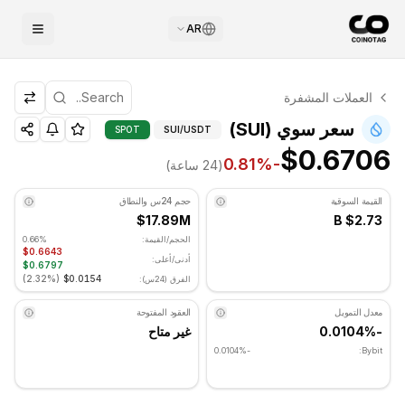
AR
التحليل الفني لـ سوي
العملات المشفرة
سوي يتم تداوله حاليًا عند $0.6706. مؤشر RSI عند 36.96 في المنطقة المحايدة. الاتجاه اليومي هبوطي. مستوى الدعم الرئيسي: $0.663067, مستوى المقاومة: $0.687267.
التحليل الفني ومستويات الدعم/
سعر سوي (SUI)
SPOT
SUI
/USDT
$0.6706
%
-0.81
(24 ساعة)
القيمة السوقية
حجم 24س والنطاق
$17.89M
$2.73 B
الحجم/القيمة:
0.66%
$0.6643
أدنى/أعلى:
$0.6797
)
2.32%
(
$0.0154
الفرق (24س):
معدل التمويل
العقود المفتوحة
-0.0104%
غير متاح
-0.0104%
Bybit: