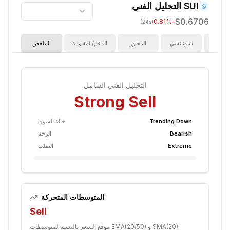
SUI
التحليل الفني
$0.6706
%
-0.81
(24s)
ؤشرات
فيبوناتشي
المحاور
الدعم/المقاومة
الملخص
التحليل الفني الشامل
Strong Sell
Trending Down
حالة السوق
Bearish
الزخم
Extreme
التقلب
المتوسطات المتحركة
Sell
موقع السعر بالنسبة لمتوسطات EMA(20/50) و SMA(20).