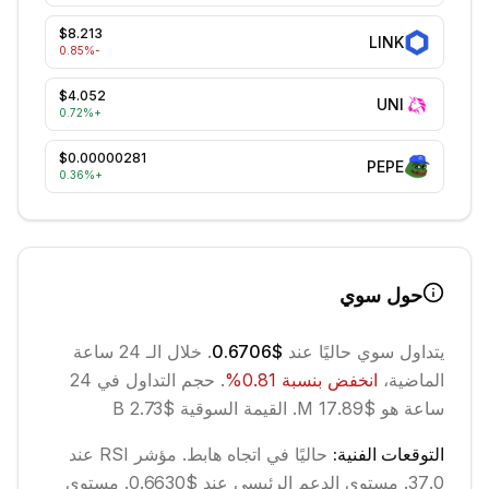
$8.213
LINK
%
-0.85
$4.052
UNI
0.72
%
+
$0.00000281
PEPE
0.36
%
+
حول
سوي
يتداول
سوي
حاليًا عند
$0.6706
. خلال الـ 24 ساعة
الماضية،
انخفض
بنسبة
0.81
%
.
حجم التداول في 24
ساعة هو $17.89 M.
القيمة السوقية $2.73 B
التوقعات الفنية:
حاليًا في اتجاه
هابط
.
مؤشر RSI عند
37.0.
مستوى الدعم الرئيسي عند $0.6630.
مستوى