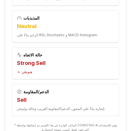
المذبذبات
Neutral
الزخم بناءً على RSI, Stochastic و MACD histogram.
حالة الاتجاه
Strong Sell
هبوطي
الدعم/المقاومة
Sell
إشارة بناءً على المحور، الدعم/المقاومة القريب وحالة بولينجر.
* البيانات الواردة في هذا القسم تم إنشاؤها بواسطة COINOTAG AI وهي للاستخدام
المرجعي فقط. ليست نصيحة استثمارية.