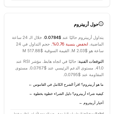
حول
أربيتروم
يتداول
أربيتروم
حاليًا عند
$0.0784
. خلال الـ 24 ساعة
الماضية،
انخفض
بنسبة
0.76
%
.
حجم التداول في 24
ساعة هو $2.03 M.
القيمة السوقية $517.88 M
التوقعات الفنية:
حاليًا في اتجاه
هابط
.
مؤشر RSI عند
41.0.
مستوى الدعم الرئيسي عند $0.0767.
مستوى
المقاومة عند $0.0795.
ما هو أربيتروم؟ اقرأ الشرح الكامل في القاموس ←
كيفية شراء أربيتروم؟ دليل الشراء خطوة بخطوة ←
أخبار أربيتروم ←
إخلاء المسؤولية:
المعلومات الواردة في هذه الصفحة لأغراض إعلامية فقط