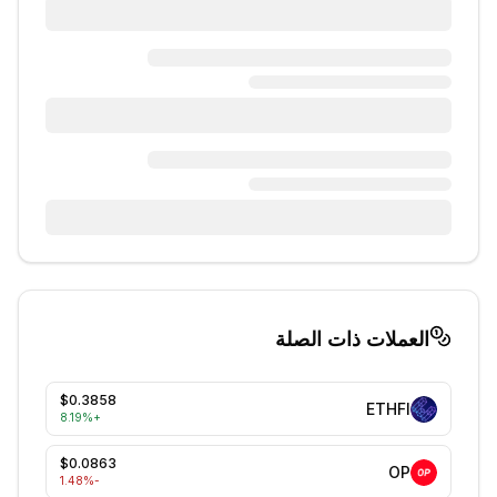
العملات ذات الصلة
$0.3858
ETHFI
8.19
%
+
$0.0863
OP
%
-1.48