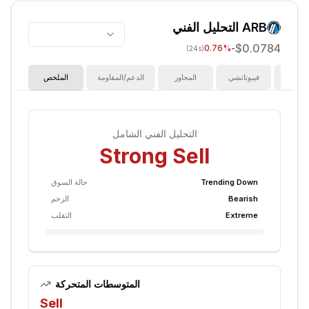
ARB
التحليل الفني
$0.0784
%
-0.76
(24s)
ؤشرات
فيبوناتشي
المحاور
الدعم/المقاومة
الملخص
التحليل الفني الشامل
Strong Sell
Trending Down
حالة السوق
Bearish
الزخم
Extreme
التقلب
المتوسطات المتحركة
Sell