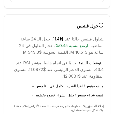
حول
فينيس
يتداول
فينيس
حاليًا عند
$11.41
. خلال الـ 24 ساعة
الماضية،
ارتفع
بنسبة
0.45
%
.
حجم التداول في 24
ساعة هو $10.51 M.
القيمة السوقية $549.3 M
التوقعات الفنية:
حاليًا في اتجاه
هابط
.
مؤشر RSI عند
43.4.
مستوى الدعم الرئيسي عند $11.0972.
مستوى
المقاومة عند $12.0081.
ما هو فينيس؟ اقرأ الشرح الكامل في القاموس ←
كيفية شراء فينيس؟ دليل الشراء خطوة بخطوة ←
إخلاء المسؤولية:
المعلومات الواردة في هذه الصفحة لأغراض إعلامية فقط
ولا تشكل نصيحة استثمارية.