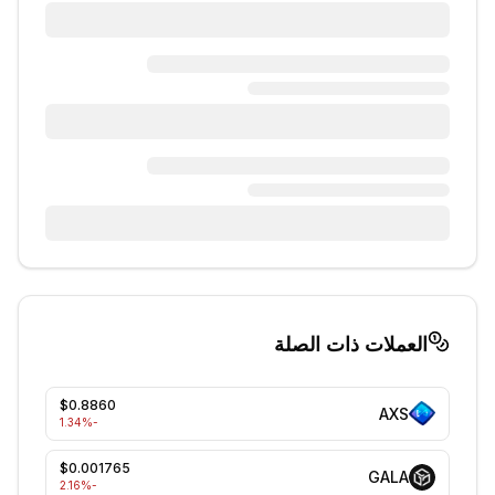
العملات ذات الصلة
$0.8860
AXS
%
-1.34
$0.001765
GALA
%
-2.16