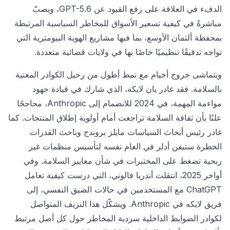
الدفء في العلاقة على رفع القيود عن GPT-5.6، ويصبّ
مباشرةً في كيفية تسعير الأسواق للمخاطر السياسية المرتبطة
بمحفظة ألتمان الأوسع، بما فيها مشاريع الهوية البيومترية التي
تواجه تدقيقًا تنظيميًا خاصًا بها في ولايات قضائية متعددة.
ويتماشى خروج أخيام مع نمط أطول من رحيل الكوادر المعنية
بالسلامة. فقد غادر يان لايكه، الذي شارك في قيادة جهود
مواءمة المهمة، في 2024 للانضمام إلى Anthropic، محاججًا
علنًا بأن ثقافة السلامة تراجعت أمام أولوية إطلاق المنتجات. كما
غادر رئيس أبحاث السياسات مايلز بروندج وباحث القدرات
الخطرة ستيفن أدلر في العام نفسه لتأسيس منظمات غير
ربحية تضغط على المختبرات في شأن معايير السلامة. وفي
أواخر 2025، انتقلت أندريا فالوني، التي درست كيفية تعامل
ChatGPT مع المستخدمين في حالات الضيق النفسي، إلى
فريق لايكه في Anthropic. ويشكّل هذا النزيف المتواصل
لكوادر الضوابط الداخلية سردية المخاطر حول كل أصل مرتبط