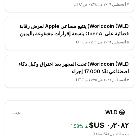
٧ أغسطس ٢٠٢٦ في ٠١:٢٤ ص UTC
Worldcoin (WLD) يتتبع مساعي Apple لفرض رقابة
قضائية على OpenAI بتسعة إقرارات مشفوعة باليمين
٥ أغسطس ٢٠٢٦ في ٠١:١١ م UTC
Worldcoin (WLD) تحت المجهر بعد اختراق وكيل ذكاء
اصطناعي نفّذ 17,000 إجراء
٣ أغسطس ٢٠٢٦ في ١١:٢٥ م UTC
WLD
يومي
1.58%
▲
حجم التداول (24 ساعة):
-