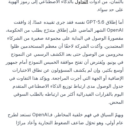
بألتمان، من أدوات
التداول
بالذكاء الاصطناعي إلى رموز الهوية
على حد سواء.
أما إطلاق GPT-5.6 نفسه فقد جرى تقييده عمدًا. إذ وافقت
OpenAI الشهر الماضي على إطلاق متدرّج بطلب من الحكومة،
مقصورةً الوصول في البداية على مجموعة صغيرة من الشركاء
المعتمدين. وأكدت الشركة لاحقًا أن معظم المستخدمين ظلوا
محرومين من الوصول حتى بعد الكشف الرسمي عن النموذج
في يونيو. ويُفترض أن تفتح موافقة الخميس النموذج أمام جمهور
أوسع بكثير، وإن لم يكشف المسؤولون عن نطاق الاختبارات
الإضافية أو الجهة التي أجرت المراجعة. ويؤكد هذا التفاوت في
جدول الوصول مدى ارتباط توزيع الذكاء الاصطناعي المتقدم
اليوم بالقرارات الفيدرالية أكثر من ارتباطه بالطلب السوقي
المحض.
ويهمّ السياق في فهم خلفية المخاطر. فـOpenAI تستعد لطرح
عام أولي، وهو تحوّل ضاعف الضغوط التجارية وأعاد مرارًا