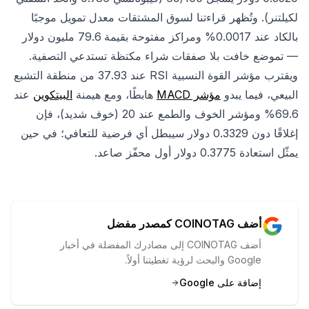
لكيلتنر). وتُظهر قراءتنا لسوق المشتقات معدل تمويل موجبًا
بالكاد عند 0.0017% ومراكز مفتوحة بقيمة 79.6 مليون دولار
— تموضع خافت بلا صفقات شراء مكتظة تستدعي التصفية.
ويقترب مؤشر القوة النسبية RSI عند 37.93 من منطقة التشبع
البيعي، فيما يبدو
مؤشر MACD
هابطًا، ومع هيمنة
البيتكوين
عند
69.6% ومؤشر الخوف والطمع عند 20 (خوف شديد)، فإن
إغلاقًا دون 0.3329 دولار سيبطل أي فرضية للتعافي؛ في حين
يمثّل استعادة 0.3775 دولار أول محفّز صاعد.
أضف COINOTAG كمصدر مفضل
أضف COINOTAG إلى مصادرك المفضلة في أخبار
Google والبحث لرؤية تغطيتنا أولاً.
إضافة على Google