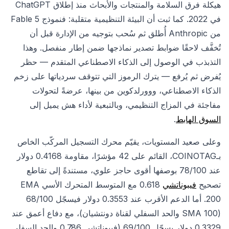
هيكلة فرق السلامة والمنتجات والأبحاث منذ إطلاق ChatGPT
في 2022. كما ثبت أن البيئة التنظيمية متقلبة: فنموذج Fable 5
من Anthropic أُطلق ثم سُحب بتوجيه من الإدارة قبل أن
تُخفَّف لاحقًا ضوابط تصدير نماذجها ضمن إطار منفصل. وهذا
التذبذب في الوصول إلى الذكاء الاصطناعي المتقدم — حظر
يُفرض ثم يُرفع — يترك الرموز التي تتوقف سردياتها على زخم
الذكاء الاصطناعي، ووورلدكوين من بينها، عرضةً لتحولات
مفاجئة في المزاج التنظيمي، وبالتبعية لأداء هش يميل إلى
السوق الهابط
.
وعلى صعيد المستويات، يقيّم محرك التسجيل المركّب الخاص
بـCOINOTAG، القائم على 42 مؤشرًا، مقاومة 0.4168 دولار
عند 78/100 بوصفها أقوى حاجز علوي، مستندةً إلى تقاطع
تصحيح
فيبوناتشي
0.618 مع المتوسط المتحرك الأسي EMA
200. أما الدعم الأقرب عند 0.3553 دولار فيسجّل 68/100
(SMA 100 والحد السفلي لقناة دونتشيان)، مع دفاع أعمق عند
0.3329 دولار يسجّل 69/100 (فيبوناتشي 0.786 والحد السفلي