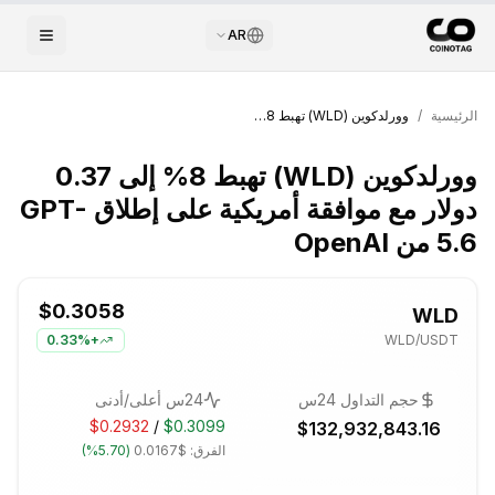
AR
الرئيسية
/
وورلدكوين (WLD) تهبط 8% إلى 0.37 دولار مع موافقة أمريكية على إطلاق GPT-5.6 من OpenAI
وورلدكوين (WLD) تهبط 8% إلى 0.37
دولار مع موافقة أمريكية على إطلاق GPT-
5.6 من OpenAI
$0.3058
WLD
0.33%
+
WLD
/USDT
حجم التداول 24س
24س أعلى/أدنى
$0.2932
/
$0.3099
$132,932,843.16
الفرق:
$0.0167
(
5.70%
)