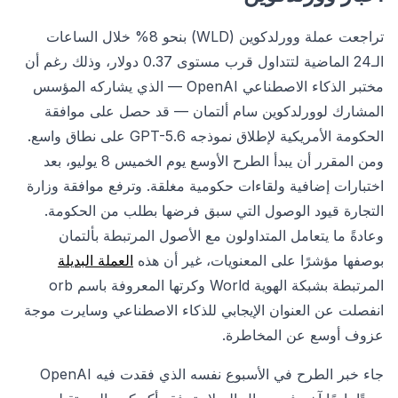
تراجعت عملة وورلدكوين (WLD) بنحو 8% خلال الساعات
الـ24 الماضية لتتداول قرب مستوى 0.37 دولار، وذلك رغم أن
مختبر الذكاء الاصطناعي OpenAI — الذي يشاركه المؤسس
المشارك لوورلدكوين سام ألتمان — قد حصل على موافقة
الحكومة الأمريكية لإطلاق نموذجه GPT-5.6 على نطاق واسع.
ومن المقرر أن يبدأ الطرح الأوسع يوم الخميس 8 يوليو، بعد
اختبارات إضافية ولقاءات حكومية مغلقة. وترفع موافقة وزارة
التجارة قيود الوصول التي سبق فرضها بطلب من الحكومة.
وعادةً ما يتعامل المتداولون مع الأصول المرتبطة بألتمان
بوصفها مؤشرًا على المعنويات، غير أن هذه
العملة البديلة
المرتبطة بشبكة الهوية World وكرتها المعروفة باسم orb
انفصلت عن العنوان الإيجابي للذكاء الاصطناعي وسايرت موجة
عزوف أوسع عن المخاطرة.
جاء خبر الطرح في الأسبوع نفسه الذي فقدت فيه OpenAI