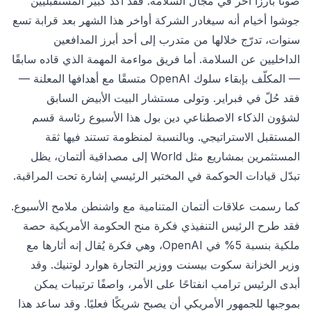
صوتًا بارزًا آخر في مجال السلامة. فقد أكد كبير المستقبليين
جوشوا أخيام أنه سيغادر الشركة أواخر هذا الشهر بعد قرابة تسع
سنوات، تدرّج خلالها من متدرب إلى أحد أبرز المدافعين
الداخليين عن السلامة. أما فريق مواءمة المهمة الذي قاده سابقًا
— المكلّف بإبقاء سلوك OpenAI متسقًا مع أهدافها المعلنة —
فقد حُلّ في فبراير. وتولى مستشار البيت الأبيض السابق
لشؤون الذكاء الاصطناعي دين بول هذا الأسبوع رئاسة قسم
المستقبل الاستراتيجي. وبالنسبة لمنظومة تستند فيها ثقة
المستثمرين بمشاريع مثل World إلى مصداقية ألتمان، يظل
تبدّل قيادات الحوكمة في المختبر الرئيسي إشارة تحت المراقبة.
كما رسمت علاقات ألتمان المتنامية مع واشنطن ملامح الأسبوع.
فقد طرح الرئيس التنفيذي فكرة منح الحكومة الأمريكية حصة
ملكية بنسبة 5% في OpenAI، وهي فكرة يُقال إنه أثارها مع
وزير الخزانة سكوت بيسنت ووزير التجارة هوارد لوتنيك. وقد
أبدى الرئيس ترامب انفتاحًا على الأمر، واصفًا ترتيبات يمكن
بموجبها للجمهور الأمريكي أن يصبح شريكًا فعليًا. وقد ساعد هذا