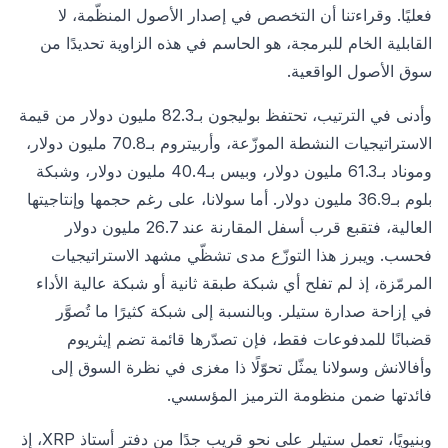
فعليًا. وقراءتنا أن التخصص في إصدار الأصول المنظّمة، لا
القابلية الخام للبرمجة، هو الحاسم في هذه الزاوية تحديدًا من
سوق الأصول الواقعية.
وأدنى في الترتيب، تحتفظ بوليجون بـ82.3 مليون دولار من قيمة
الاستراتيجيات النشطة الموزّعة، وأربيتروم بـ70.8 مليون دولار،
وموناد بـ61.3 مليون دولار، وبيس بـ40.4 مليون دولار، وشبكة
بلوم بـ36.9 مليون دولار. أما سولانا، على رغم حجمها وإنتاجيتها
العالية، فتقبع قرب أسفل المقارنة عند 26.7 مليون دولار
فحسب. ويبرز هذا التوزّع مدى تشظّي مشهد الاستراتيجيات
المرمّزة، إذ لم تفلح أي شبكة طبقة ثانية أو شبكة عالية الأداء
في إزاحة صدارة ستيلر. وبالنسبة إلى شبكة كثيرًا ما تُصوَّر
قضبانًا للمدفوعات فقط، فإن تصدّرها قائمة تضم إيثريوم
وأفالانش وسولانا يمثّل تحوّلًا ذا مغزى في نظرة السوق إلى
فائدتها ضمن منظومة الترميز المؤسسي.
وبنيويًا، تعمل ستيلر على نحو قريب جدًا من دفتر أستاذ XRP، إذ