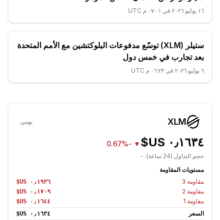
١٦ يوليو ٢٠٢٦ في ٠٧:٠١ م UTC
ستيلر (XLM) توسّع مدفوعات البلوكتشين مع الأمم المتحدة
بعد تجارب في خمس دول
٦ يوليو ٢٠٢٦ في ٠٦:٢٣ م UTC
XLM
يومي
-0.67%
▼
حجم التداول (24 ساعة):
-
مستويات المقاومة
مقاومة
3
مقاومة
2
مقاومة
1
السعر