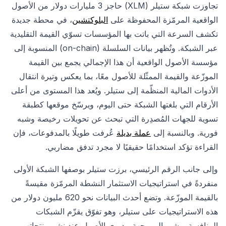
تجاوزت شبكة ستيلر (XLM) حاجز 3 مليارات دولار من الأصول
الواقعية المرمّزة المحفوظة على
البلوكتشين
، في محطة جديدة
تكشف السرعة التي باتت بها المؤسسات تسوّي القيمة التقليدية
عبر الشبكة. وتُظهر بيانات السلسلة (on-chain) المنسوبة إلى
مؤسسة الأصول الواقعية أن هذا الإجمالي يجمع بين القيمة
الموزّعة والقيمة الممثّلة للأصول معًا، بما يعكس وتيرة انتقال
الأدوات المالية المنظّمة إلى ستيلر. ويُعد هذا المستوى من أعلى
الأرقام التي بلغتها الشبكة حتى اليوم، ويرسّخ موقعها كطبقة
تسوية للجهات المُصدِرة التي تبحث عن تحويلات رخيصة وشبه
فورية. وبالنسبة إلى
عملة بديلة
عُرفت طويلًا بالمدفوعات، فإن
القراءة تؤكد استخدامًا حقيقيًا لا مجرد تدفق مضاربي.
وإلى جانب الرقم الرئيسي، برزت ستيلر بوصفها الشبكة الأولى
منفردةً في استراتيجيات الاستثمار النشطة المرمّزة مقيسةً
بالقيمة الموزّعة. وتضع أحدث البيانات نحو 620 مليون دولار من
هذه الاستراتيجيات على ستيلر، وهو تفوّق يقزّم الشبكات
المنافسة ويشير إلى وجهة مديري الأصول عند نشر منتجاتهم