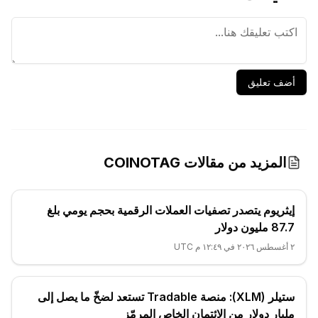
أضف تعليق
المزيد من مقالات COINOTAG
إيثريوم يتصدر تصفيات العملات الرقمية بحجم يومي بلغ
87.7 مليون دولار
٢ أغسطس ٢٠٢٦ في ١٢:٤٩ م UTC
ستيلر (XLM): منصة Tradable تستعد لضخّ ما يصل إلى
مليار دولار من الائتمان الخاص المرمّز