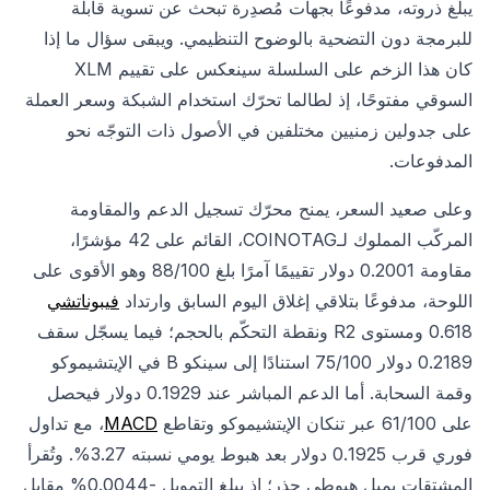
يبلغ ذروته، مدفوعًا بجهات مُصدِرة تبحث عن تسوية قابلة
للبرمجة دون التضحية بالوضوح التنظيمي. ويبقى سؤال ما إذا
كان هذا الزخم على السلسلة سينعكس على تقييم XLM
السوقي مفتوحًا، إذ لطالما تحرّك استخدام الشبكة وسعر العملة
على جدولين زمنيين مختلفين في الأصول ذات التوجّه نحو
المدفوعات.
وعلى صعيد السعر، يمنح محرّك تسجيل الدعم والمقاومة
المركّب المملوك لـCOINOTAG، القائم على 42 مؤشرًا،
مقاومة 0.2001 دولار تقييمًا آمرًا بلغ 88/100 وهو الأقوى على
اللوحة، مدفوعًا بتلاقي إغلاق اليوم السابق وارتداد
فيبوناتشي
0.618 ومستوى R2 ونقطة التحكّم بالحجم؛ فيما يسجّل سقف
0.2189 دولار 75/100 استنادًا إلى سينكو B في الإيتشيموكو
وقمة السحابة. أما الدعم المباشر عند 0.1929 دولار فيحصل
على 61/100 عبر تنكان الإيتشيموكو وتقاطع
MACD
، مع تداول
فوري قرب 0.1925 دولار بعد هبوط يومي نسبته 3.27%. وتُقرأ
المشتقات بميل هبوطي حذر؛ إذ يبلغ التمويل -0.0044% مقابل