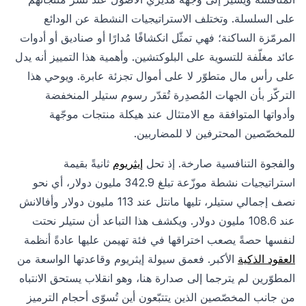
على السلسلة. وتختلف الاستراتيجيات النشطة عن الودائع
المرمّزة الساكنة؛ فهي تمثّل انكشافًا مُدارًا أو صناديق أو أدوات
عائد مغلّفة للتسوية على البلوكتشين. وأهمية هذا التمييز أنه يدل
على رأس مال متطوّر لا على أموال تجزئة عابرة. ويوحي هذا
التركّز بأن الجهات المُصدِرة تُقدّر رسوم ستيلر المنخفضة
وأدواتها المتوافقة مع الامتثال عند هيكلة منتجات موجّهة
للمخصّصين المحترفين لا للمضاربين.
والفجوة التنافسية صارخة. إذ تحل
إيثريوم
ثانيةً بقيمة
استراتيجيات نشطة موزّعة تبلغ 342.9 مليون دولار، أي نحو
نصف إجمالي ستيلر، تليها مانتل عند 113 مليون دولار وأفالانش
عند 108.6 مليون دولار. ويكشف هذا التباعد أن ستيلر نحتت
لنفسها حصةً يصعب اختراقها في فئة تهيمن عليها عادةً أنظمة
العقود الذكية
الأكبر. فعمق سيولة إيثريوم وقاعدتها الواسعة من
المطوّرين لم يترجما إلى صدارة هنا، وهو انقلاب يستحق الانتباه
من جانب المخصّصين الذين يتتبّعون أين تُسوّى أحجام الترميز