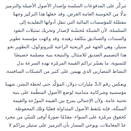
تتركّز على المدفوعات السلسة وإصدار الأصول الأصيلة والترميز
بدلًا من الحوسبة العامة الغرض. وقد جعلها هذا التركيز وجهةً
مفضّلة للمؤسسات المالية التي تنقل أدواتها التقليدية إلى
السلسلة، لأن الشبكة مُحسّنة لإصدار وتحريك تمثيلات النقود
والسندات والصناديق بتكلفة زهيدة. وقد وجّهت مؤسسة تطوير
ستيلر، وهي الجهة غير الربحية الراعية للبروتوكول، التطوير نحو
هذا التصميم الصديق للامتثال. والنتيجة بنية مصمّمة خصيصًا
للتسوية، ما يفسّر تراكم القيمة المرمّزة بهذه السرعة بدل
النشاط المضاربي الذي يهيمن على كثير من الشبكات المنافسة.
ويعكس رقم الـ3 مليارات دولار، المؤكَّد حتى لحظة النشر، شهيةً
مؤسسية وشركاتية متنامية لوضع الأصول المنظّمة على بنية
تحتية عامة. ولأن الإجمالي يمزج بين القيمة الموزّعة والقيمة
الممثّلة، فإنه يلتقط الأصول المتداولة فعليًا وتلك المحفوظة
كحقوق مرمّزة على السواء، مقدّمًا صورةً أوفى للتبنّي من مجرد
عدّ المعاملات. ويوحي المسار بأن الترميز على ستيلر يتراكم لا