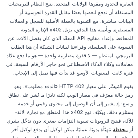
العابرة للحدود ومقرها الولايات المتحدة. يتيح النظام للبرمجيات
المستقلة أن تدفع لبعضها بعضًا مقابل القدرة الحوسبية أو
البيانات مباشرة، مع التسوية بالعملة الأصلية للسجل والعملات
المستقرة. وبأتمتة هذا التدفق، يزيل x402 الإدارة اليدوية
للمحافظ وإعداد مفاتيح API المعقّد الذي كان يفصل الآلات عن
التسوية على السلسلة. وقراءتنا لبيانات الشبكة أن هذا الطلب
البرمجي المنتظم — لا قفزة مضاربية واحدة — هو ما دفع عدّاد
معاملات وكلاء الذكاء الاصطناعي نحو حاجز الأرقام السبعة، في
فترة كانت المعنويات الأوسع قد بدأت فيها تميل إلى الإيجاب.
يقوم المُيسِّر على معيار HTTP 402 «الدفع مطلوب»، وهو
رمز حالة معرّف في معيار الويب لكنه نادرًا ما نُشر على نطاق
واسع؛ إذ يشير إلى أن الوصول إلى محتوى رقمي أو خدمة
يستلزم دفعًا. ويكيّف نهج x402 هذا المنطق مع تجارة الآلة-
للآلة، فيتيح للروبوتات تسوية التزامات صغرى دون تدخّل بشري
أو
محفظة
مُهيّأة يدويًا. عمليًا، يمكن لوكيل أن يدفع لوكيل آخر