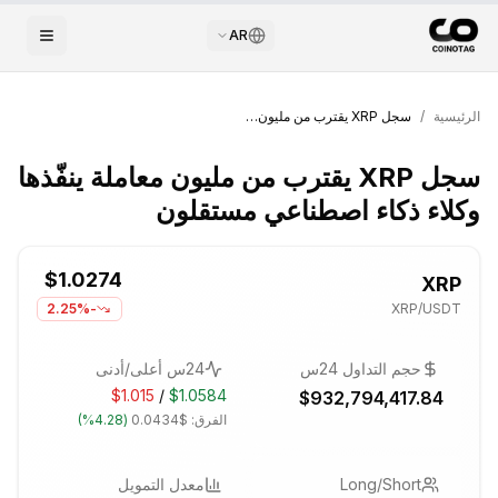
AR
الرئيسية
/
سجل XRP يقترب من مليون معاملة ينفّذها وكلاء ذكاء اصطناعي مستقلون
سجل XRP يقترب من مليون معاملة ينفّذها
وكلاء ذكاء اصطناعي مستقلون
$1.0274
XRP
-2.25%
XRP
/USDT
حجم التداول 24س
24س أعلى/أدنى
$1.015
/
$1.0584
$932,794,417.84
الفرق:
$0.0434
(
4.28%
)
Long/Short
معدل التمويل