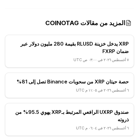
المزيد من مقالات COINOTAG
XRP يدخل خزينة RLUSD بقيمة 280 مليون دولار عبر
ضمان FXRP
٧ أغسطس ٢٠٢٦ في ٠٣:٠٠ ص UTC
حصة حيتان XRP من سحوبات Binance تصل إلى 81%
٦ أغسطس ٢٠٢٦ في ١١:٠٥ م UTC
صندوق UXRP الرافعي المرتبط بـXRP يهوي 95.5% من
ذروته
٦ أغسطس ٢٠٢٦ في ٠٦:٠٤ م UTC