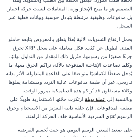
لحظة طلب المورد، فيُغلق الحلقة بين الطلب والتسوية. وهذا
التصميم هو ما يمنح الإنجاز وزنه: المعاملات ليست حركة اختبار،
بل مدفوعات وظيفية مرتبطة بتبادل حوسبة وبيانات فعلية عبر
السجل.
يحمل ارتفاع التسويات الآلية بُعدًا يتعلق بالمعروض يتابعه حاملو
المدى الطويل عن كثب. فكل معاملة على سجل XRP تحرق
جزءًا صغيرًا من رسومها، فتُزيل ذلك المقدار من التداول نهائيًا.
وكلما تصاعدت الإنتاجية المدفوعة بالآلة، تراكم الحرق معها، ما
يُدخل ضغطًا انكماشيًا متواضعًا على القاعدة المتداولة. الأثر بذاته
تدريجي، غير أن طبقة مدفوعات عالية التردد ومستدامة يملؤها
وكلاء مستقلون قد تُراكم هذه الديناميكية بمرور الوقت.
وبالنسبة إلى
عملة بديلة
ارتكزت حجّتها الاستثمارية طويلًا على
منفعة المدفوعات، فإن حلقة ذاتية التعزيز من الاستخدام وحرق
الرسوم تُقوّي السردية الأساسية خلف الحركة الراهنة.
على صعيد السعر، الرسم اليومي هو حيث تُحسم الفرضية