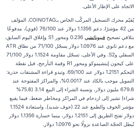
الاتجاه على الإطار الأعلى.
يُقيّم محرك التسجيل المركّب الخاص بـCOINOTAG، المؤلف
من 42 مؤشرًا، دعم 1.1356 دولار عند 76/100 (قوي)، مدفوعًا
بتلاقي تصحيح
فيبوناتشي
0.236 ومحور S1 وإغلاق اليوم السابق،
مع دعم ثانوي عند 1.0976 دولار يسجّل 71/100 من نطاق ATR
السفلي وS2. وفي الأعلى، تسجّل مقاومة 1.1524 دولار 71/100
على كيجون إيتشيموكو ومحور R1 وقمة التأرجح، قبل نقطة
التحكم 1.2151 دولار عند 69/100. وتبدو قراءة المشتقات حذرة:
التمويل موجب بالكاد عند 0.0017%، والمراكز المفتوحة عند
679.8 مليون دولار، ونسبة الشراء إلى البيع 3.14 (75.8%
شراء) تشير إلى ازدحام في المراكز ومخاطر ضغط، فيما يقبع
مؤشر الخوف والطمع عند 22 (خوف شديد). واستعادة 1.1524
دولار تفتح الطريق إلى 1.2151 دولار، بينما خسارة 1.1356 دولار
تُبطل الحجّة الصاعدة نزولًا نحو 1.0976 دولار.