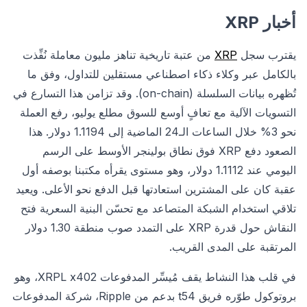
أخبار XRP
يقترب سجل
XRP
من عتبة تاريخية تناهز مليون معاملة نُفِّذت
بالكامل عبر وكلاء ذكاء اصطناعي مستقلين للتداول، وفق ما
تُظهره بيانات السلسلة (on-chain). وقد تزامن هذا التسارع في
التسويات الآلية مع تعافٍ أوسع للسوق مطلع يوليو، رفع العملة
نحو 3% خلال الساعات الـ24 الماضية إلى 1.1194 دولار. هذا
الصعود دفع XRP فوق نطاق بولينجر الأوسط على الرسم
اليومي عند 1.1112 دولار، وهو مستوى يقرأه مكتبنا بوصفه أول
عقبة كان على المشترين استعادتها قبل الدفع نحو الأعلى. ويعيد
تلاقي استخدام الشبكة المتصاعد مع تحسّن البنية السعرية فتح
النقاش حول قدرة XRP على التمدد صوب منطقة 1.30 دولار
المرتقبة على المدى القريب.
في قلب هذا النشاط يقف مُيسِّر المدفوعات XRPL x402، وهو
بروتوكول طوّره فريق t54 بدعم من Ripple، شركة المدفوعات