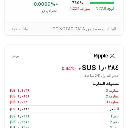
77.9
%
0.0009
%
+
لونج:
77.9
%
شورت:
22.1
%
الشراء يدفع
البيانات مقدمة من COINOTAG DATA
بيانات حية
Ripple
يومي
-0.64%
▼
حجم التداول (24 ساعة):
-
مستويات المقاومة
مقاومة
3
مقاومة
2
مقاومة
1
السعر
دعم
1
دعم
2
دعم
3