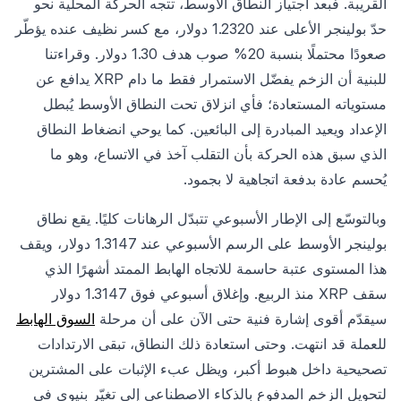
القريبة. فبعد اجتياز النطاق الأوسط، تتجه الحركة المحلية نحو
حدّ بولينجر الأعلى عند 1.2320 دولار، مع كسر نظيف عنده يؤطّر
صعودًا محتملًا بنسبة 20% صوب هدف 1.30 دولار. وقراءتنا
للبنية أن الزخم يفضّل الاستمرار فقط ما دام XRP يدافع عن
مستوياته المستعادة؛ فأي انزلاق تحت النطاق الأوسط يُبطل
الإعداد ويعيد المبادرة إلى البائعين. كما يوحي انضغاط النطاق
الذي سبق هذه الحركة بأن التقلب آخذ في الاتساع، وهو ما
يُحسم عادة بدفعة اتجاهية لا بجمود.
وبالتوسّع إلى الإطار الأسبوعي تتبدّل الرهانات كليًا. يقع نطاق
بولينجر الأوسط على الرسم الأسبوعي عند 1.3147 دولار، ويقف
هذا المستوى عتبة حاسمة للاتجاه الهابط الممتد أشهرًا الذي
سقف XRP منذ الربيع. وإغلاق أسبوعي فوق 1.3147 دولار
سيقدّم أقوى إشارة فنية حتى الآن على أن مرحلة
السوق الهابط
للعملة قد انتهت. وحتى استعادة ذلك النطاق، تبقى الارتدادات
تصحيحية داخل هبوط أكبر، ويظل عبء الإثبات على المشترين
لتحويل الزخم المدفوع بالذكاء الاصطناعي إلى تغيّر بنيوي في