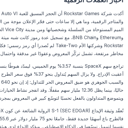
والمتاجر الرقمية، وما هي إلا ساعات حتى فجّر الإعلان موجة من 
وEthereum وBNB Chain، مع تسجيل عدة رموز كانت
مخاطر مرتفعة، تشمل تركّز المعروض وعقودًا غير مدققة واحتمال 
ويتموضع المتداولون بالفعل تحسبًا لتوسّع كبير في المعروض بمجرد فت
نفسها لتمويل توسّعها في الذكاء الاصطناعي. ويؤكد الإيداع لدى هيئة