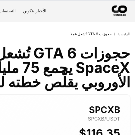
الأخبار
بيتكوين
التصنيفات
الرئيسية
/
حجوزات GTA 6 تُشعل عملات الميم وطرح SpaceX يجمع 75 مليار دولار والاتحاد الأوروبي يقلّص خطته للذكاء الاصطناعي
حجوزات 6
SpaceX ي
الأوروبي يقلّص خطته ل
SPCXB
SPCXB
/USDT
$116.35