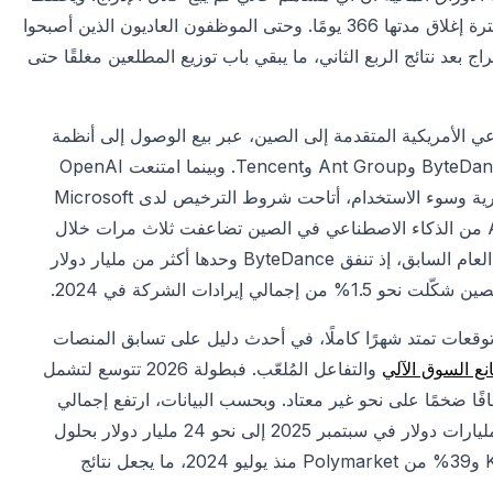
المطلعون بنحو 95.8% من الأسهم، فيما وافق Elon Musk على فترة إغلاق مدتها 366 يومًا. وحتى الموظفون العاديون الذين أصبحوا
ج بعد نتائج الربع الثاني، ما يبقي باب توزيع المطلعين مغلقًا حتى
 الاصطناعي الأمريكية المتقدمة إلى الصين، عبر بيع الوصول إلى أنظمة
GPT من OpenAI من خلال سحابتها Azure لعمالقة من بينهم ByteDance وAnt Group وTencent. وبينما امتنعت OpenAI
وAnthropic عن دخول السوق مباشرةً بدافع مخاوف الملكية الفكرية وسوء الاستخدام، أتاحت شروط الترخيص لدى Microsoft
وساطتها لتلك النماذج في الخارج. وتفيد البيانات بأن إيرادات Azure من الذكاء الاصطناعي في الصين تضاعفت ثلاث مرات خلال
السنة المالية المنتهية في يونيو 2025، بعد قفزة بنسبة 400% في العام السابق، إذ تنفق ByteDance وحدها أكثر من مليار دولار
إلى حملة تداول وتوقعات تمتد شهرًا كاملًا، في أحدث دليل على تسابق المنصات
ع السوق الآلي
والتفاعل المُلعّب. فبطولة 2026 تتوسع لتشمل
 ما يمنح المنصات خطافًا ضخمًا على نحو غير معتاد. وبحسب البيانات، ارتفع إجمالي
الحجم الشهري المجمّع عبر Kalshi وPolymarket من أقل من 5 مليارات دولار في سبتمبر 2025 إلى نحو 24 مليار دولار بحلول
أبريل 2026. وتستحوذ الرياضة الآن على نحو 80% من حجم Kalshi و39% من Polymarket منذ يوليو 2024، ما يجعل نتائج