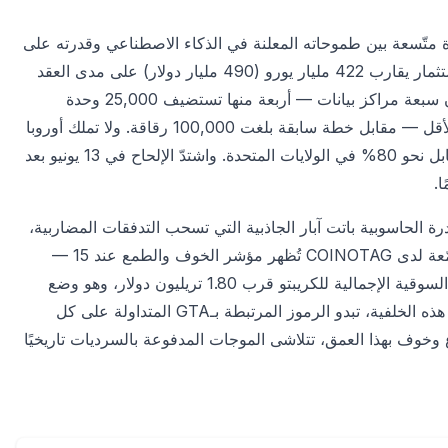
جوة متّسعة بين طموحاته المعلنة في الذكاء الاصطناعي وقدرته على
التنفيذ. فحزمة السيادة التقنية الصادرة في 3 يونيو وضعت هدف استثمار يقارب 422 مليار يورو (490 مليار دولار) على مدى العقد
المقبل، إلا أن المناقصة الجديدة قلّصت أعداد الرقائق، إذ تطلب الآن سبعة مراكز بيانات — أربعة منها تستضيف 25,000 وحدة
معالجة رسومية على الأقل، وثلاثة تستضيف 40,000 معالج على الأقل — مقابل خطة سابقة بلغت 100,000 رقاقة. ولا تملك أوروبا
سوى نحو 5% من القدرة الحاسوبية العالمية للذكاء الاصطناعي مقابل نحو 80% في الولايات المتحدة. واشتدّ الإلحاح في 13 يونيو بعد
ة الحاسوبية باتت آبار الجاذبية التي تسحب التدفقات المضاربية،
حتى مع بقاء المزاج الأساسي للكريبتو دفاعيًا. فبيانات السوق المجمّعة لدى COINOTAG تُظهر مؤشر الخوف والطمع عند 15 —
عند 69.9% وتحوم القيمة السوقية الإجمالية للكريبتو قرب 1.80 تريليون دولار، وهو وضع
. وعلى هذه الخلفية، تبدو الرموز المرتبطة بـGTA المتداولة على كل
اع وخوف بهذا العمق، تتلاشى الموجات المدفوعة بالسرديات تاريخيًا