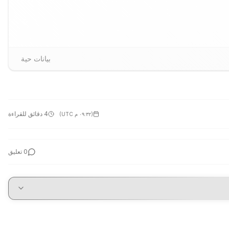
بيانات حية
4 دقائق للقراءة
(
٠٩:٣٢ م UTC
)
0
تعليق