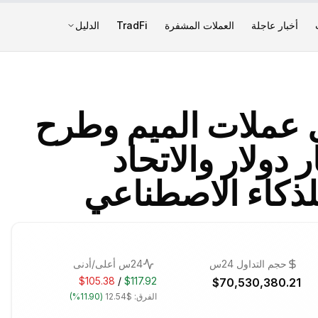
أخبار عاجلة
العملات المشفرة
TradFi
الدليل
GTA  تُشعل عملات الميم وطرح
جمع 75 مليار دولار والاتحاد
لذكاء الاصطناعي
حجم التداول 24س
24س أعلى/أدنى
$105.38
/
$117.92
$70,530,380.21
الفرق:
$12.54
(
11.90%
)