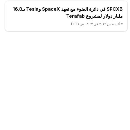
SPCXB في دائرة الضوء مع تعهد SpaceX وTesla بـ16.8
مليار دولار لمشروع Terafab
٧ أغسطس ٢٠٢٦ في ٠١:٤٢ ص UTC