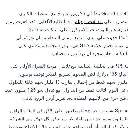
أكدت شركة Rockstar Games أن الحجز المسبق للعبة Grand Theft Auto VI يبدأ في 25 يونيو عبر جميع المنصات الكبرى
المضاربة على
العملات البديلة
ذات الطابع الألعابي. فقد قفزت رموز
الميم المستوحاة من السلسلة وشخصياتها ومن مدينة Vice City الخيالية عبر البورصات اللامركزية على شبكات Solana
 شبه ميتة قممًا جديدة على مدى أسابيع. وعلى المتداولين أن يدركوا أن
Rockstar وشركتها الأم Take-Two لم تُصدرا أي رمز رسمي؛ فكل عملة تحمل علامة GTA هي مبادرة مجتمعية تنطوي على
انعكاس حاد بمجرد أن تهدأ دورة الحماس.
تراجع سهم SpaceX بنسبة 3.57% يوم الخميس، ليمدّد هبوطًا بنسبة 5% في الجلسة السابقة مع تلاشي موجة الشراء الأولى التي
أعقبت الإدراج. ولا يزال السهم يُتداول بنحو 37% فوق سعر الطرح البالغ 135 دولارًا، لكن الصعود السريع المبكر توقف بوضوح.
والسبب الجوهري هو ضيق المعروض الحر للتداول: إذ إن نحو 640 مليون سهم فقط من إجمالي يقارب 13 مليار سهم قابلة للتداول
حاليًا، بينما يظل 12.36 مليار سهم مقفلًا. وقد انفجر نشاط الخيارات في اليوم الثالث فقط من التداول، مع تبادل نحو 1.26 مليون عقد.
ح جزء من الأسهم المقيّدة بعد تقرير أرباح الربع الثاني.
تُعقّد وثيقة الإيداع S-1 (SEC EDGAR) الرواية الشائعة عن كون SpaceX «سيولة خروج» للمطلعين، على الأقل في الوقت الراهن.
فالطرح باع أسهمًا جديدة فقط، جامعًا نحو 75 مليار دولار عبر 555.6 مليون سهم جديد من الفئة A، مع تدفق كل دولار إلى الشركة
 الأوراق المالية أن أي مساهم حالي لم يبع خلال الإدراج. ويحتفظ