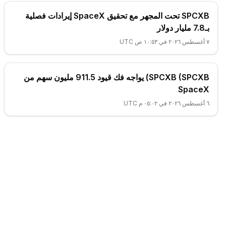
SPCXB تحت المجهر مع تحقيق SpaceX إيرادات فصلية
بـ7.8 مليار دولار
٧ أغسطس ٢٠٢٦ في ١٠:٥٣ ص UTC
SPCXB (SPCXB) يواجه فك قيود 911.5 مليون سهم من
SpaceX
٦ أغسطس ٢٠٢٦ في ٠٥:٠٢ م UTC