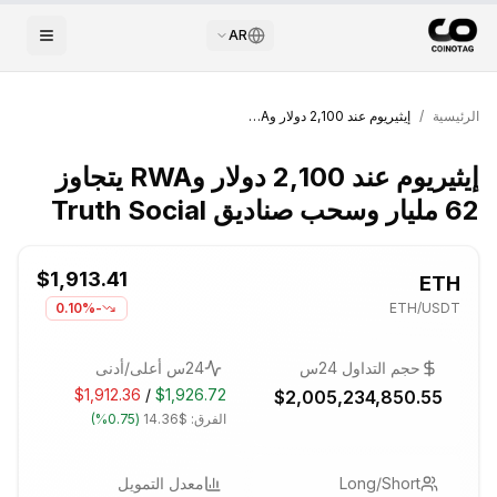
AR
الرئيسية
/
إيثيريوم عند 2,100 دولار وRWA يتجاوز 62 مليار وسحب صناديق Truth Social
إيثيريوم عند 2,100 دولار وRWA يتجاوز
62 مليار وسحب صناديق Truth Social
$1,913.41
ETH
-0.10%
ETH
/USDT
حجم التداول 24س
24س أعلى/أدنى
$1,912.36
/
$1,926.72
$2,005,234,850.55
الفرق:
$14.36
(
0.75%
)
Long/Short
معدل التمويل