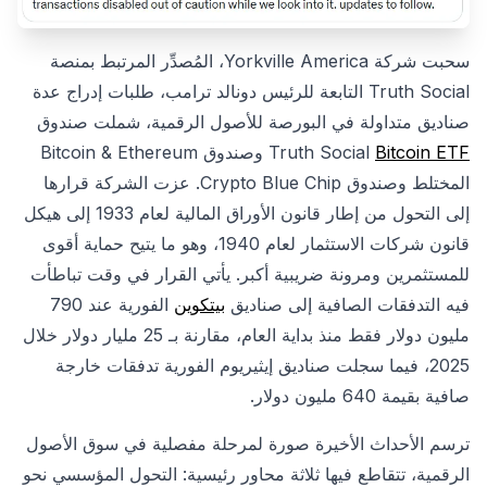
سحبت شركة Yorkville America، المُصدِّر المرتبط بمنصة
Truth Social التابعة للرئيس دونالد ترامب، طلبات إدراج عدة
صناديق متداولة في البورصة للأصول الرقمية، شملت صندوق
Bitcoin ETF
Truth Social
وصندوق Bitcoin & Ethereum
المختلط وصندوق Crypto Blue Chip. عزت الشركة قرارها
إلى التحول من إطار قانون الأوراق المالية لعام 1933 إلى هيكل
قانون شركات الاستثمار لعام 1940، وهو ما يتيح حماية أقوى
للمستثمرين ومرونة ضريبية أكبر. يأتي القرار في وقت تباطأت
فيه التدفقات الصافية إلى صناديق
بيتكوين
الفورية عند 790
مليون دولار فقط منذ بداية العام، مقارنة بـ 25 مليار دولار خلال
2025، فيما سجلت صناديق إيثيريوم الفورية تدفقات خارجة
صافية بقيمة 640 مليون دولار.
ترسم الأحداث الأخيرة صورة لمرحلة مفصلية في سوق الأصول
الرقمية، تتقاطع فيها ثلاثة محاور رئيسية: التحول المؤسسي نحو