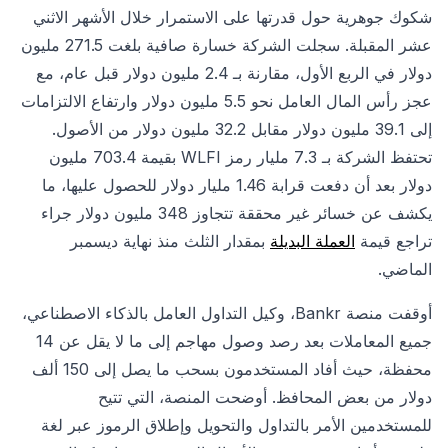
شكوك جوهرية حول قدرتها على الاستمرار خلال الأشهر الاثني
عشر المقبلة. سجلت الشركة خسارة صافية بلغت 271.5 مليون
دولار في الربع الأول، مقارنة بـ 2.4 مليون دولار قبل عام، مع
عجز رأس المال العامل نحو 5.5 مليون دولار وارتفاع الالتزامات
إلى 39.1 مليون دولار مقابل 32.2 مليون دولار من الأصول.
تحتفظ الشركة بـ 7.3 مليار رمز WLFI بقيمة 703.4 مليون
دولار بعد أن دفعت قرابة 1.46 مليار دولار للحصول عليها، ما
يكشف عن خسائر غير محققة تتجاوز 348 مليون دولار جراء
تراجع قيمة
العملة البديلة
بمقدار الثلث منذ نهاية ديسمبر
الماضي.
أوقفت منصة Bankr، وكيل التداول العامل بالذكاء الاصطناعي،
جميع المعاملات بعد رصد وصول مهاجم إلى ما لا يقل عن 14
محفظة، حيث أفاد المستخدمون بسحب ما يصل إلى 150 ألف
دولار من بعض المحافظ. أوضحت المنصة، التي تتيح
للمستخدمين الأمر بالتداول والتحويل وإطلاق الرموز عبر لغة