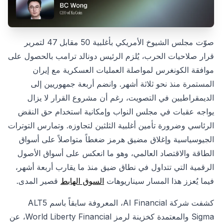
صوّت مجلس الشيوخ الأمريكي بأغلبية 50 مقابل 47 لتمرير
قرار صلاحيات الحرب، يُلزم الرئيس دونالد ترامب بالحصول على
موافقة الكونغرس لمواصلة العمليات العسكرية مع إيران
المستمرة منذ نحو ثلاثة أشهر. وانضم أربعة جمهوريين إلى
الديمقراطيين في التصويت، رغم أن مشروع القرار لا يزال
يواجه عقبات في مجلس النواب وإمكانية استخدام حق النقض
الرئاسي وضرورة تأمين أغلبية الثلثين لتجاوزه. وتمارس التوترات
الجيوسياسية وإغلاق مضيق هرمز ضغطاً متواصلاً على أسواق
الطاقة والاقتصاد العالمي، وهو ما انعكس على أسواق الأصول
الرقمية التي تتداول في نطاق ضيق منذ ما يقارب أربعة أشهر،
فيما يُعزز هذا المسار سيناريوهات
السوق الهابط
قصير المدى.
كشفت شركة AI Financial، المعروفة سابقاً باسم ALT5
Sigma والمعتمدة كخزينة لرمز World Liberty Financial، عن