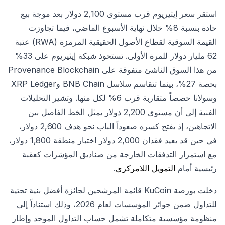
استقر سعر إيثيريوم قرب مستوى 2,100 دولار بعد موجة بيع
حادة بنسبة 8% خلال نهاية الأسبوع الماضي، فيما تجاوزت
القيمة السوقية لقطاع الأصول الحقيقية المرمزة (RWA) عتبة
62 مليار دولار للمرة الأولى. تستحوذ شبكة إيثيريوم على 33%
من هذا السوق الناشئ متفوقة على Provenance Blockchain
بحصة 27%، بينما تتقاسم سلاسل BNB Chain وXRP Ledger
وسولانا حصصاً متقاربة قرب 6% لكل منها. وتشير التحليلات
الفنية إلى أن مستوى 2,200 دولار يمثل الخط الفاصل بين
الاتجاهين، إذ يفتح كسره صعوداً الباب نحو هدف 2,600 دولار،
في حين قد يعيد فقدان 2,000 دولار اختبار منطقة 1,800 دولار،
مع استمرار التدفقات الخارجة من صناديق المؤشرات كعقبة
رئيسية أمام
التمويل اللامركزي
.
دخلت بورصة KuCoin قائمة المرشحين لجائزة أفضل بنية تحتية
للتداول ضمن جوائز المؤسسات لعام 2026، وذلك استناداً إلى
منظومة مؤسسية متكاملة تشمل حساب التداول الموحد وإطار