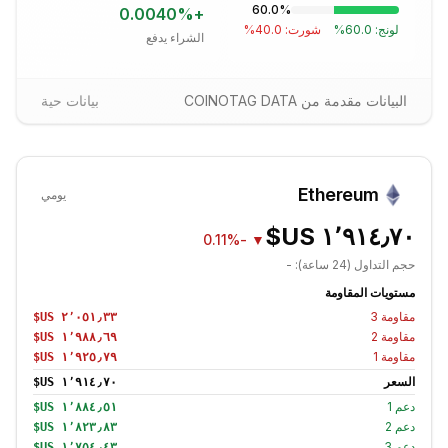
60.0
%
0.0040
%
+
لونج:
60.0
%
شورت:
40.0
%
الشراء يدفع
البيانات مقدمة من COINOTAG DATA
بيانات حية
Ethereum
يومي
-0.11%
▼
حجم التداول (24 ساعة):
-
مستويات المقاومة
مقاومة
3
مقاومة
2
مقاومة
1
السعر
دعم
1
دعم
2
دعم
3