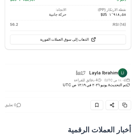
نقطة الارتكاز (PP):
الاتجاه:
حركة جانبية
56.2
RSI (14):
الذهاب إلى سوق العملات الفورية
Layla Ibrahim
4 دقائق للقراءة
(
١١:٠٥ ص UTC
)
تم التحديث
٨ يونيو ٢٠٢٦ في ١٢:١٩ ص UTC
0
تعليق
أخبار العملات الرقمية