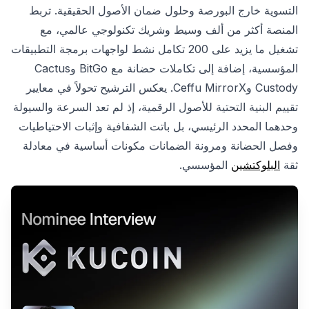
التسوية خارج البورصة وحلول ضمان الأصول الحقيقية. تربط
المنصة أكثر من ألف وسيط وشريك تكنولوجي عالمي، مع
تشغيل ما يزيد على 200 تكامل نشط لواجهات برمجة التطبيقات
المؤسسية، إضافة إلى تكاملات حضانة مع BitGo وCactus
Custody وCeffu MirrorX. يعكس الترشيح تحولاً في معايير
تقييم البنية التحتية للأصول الرقمية، إذ لم تعد السرعة والسيولة
وحدهما المحدد الرئيسي، بل باتت الشفافية وإثبات الاحتياطيات
وفصل الحضانة ومرونة الضمانات مكونات أساسية في معادلة
ثقة
البلوكتشين
المؤسسي.