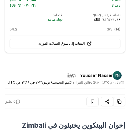
دعم
3
نقطة الارتكاز (PP):
الاتجاه:
اتجاه صاعد
54.2
RSI (14):
الذهاب إلى سوق العملات الفورية
Youssef Nasser
2 دقائق للقراءة
تم التحديث
٨ يونيو ٢٠٢٦ في ١٢:١٩ ص UTC
(
٠١:٥٦ م UTC
)
0
تعليق
إخوان البيتكوين يختبئون في Zimbali