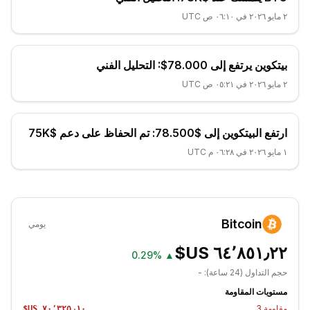
٢ مايو ٢٠٢٦ في ٠٦:١٠ ص UTC
بيتكوين يرتفع إلى 78.000$: التحليل الفني
٢ مايو ٢٠٢٦ في ٠٥:٢١ ص UTC
ارتفع البيتكوين إلى $78.500: تم الحفاظ على دعم $75K
١ مايو ٢٠٢٦ في ٠٦:٢٨ م UTC
Bitcoin
يومي
0.29%
▲
حجم التداول (24 ساعة):
-
مستويات المقاومة
مقاومة
3