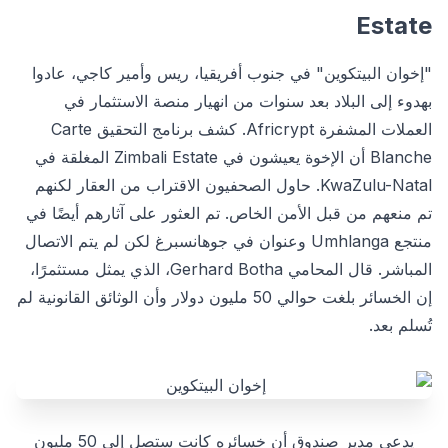
Estate
"إخوان البيتكوين" في جنوب أفريقيا، ريس وأمير كاجي، عادوا
بهدوء إلى البلاد بعد سنوات من انهيار منصة الاستثمار في
العملات المشفرة Africrypt. كشف برنامج التحقيق Carte
Blanche أن الإخوة يعيشون في Zimbali Estate المغلقة في
KwaZulu-Natal. حاول الصحفيون الاقتراب من العقار لكنهم
تم منعهم من قبل الأمن الخاص. تم العثور على آثارهم أيضًا في
منتجع Umhlanga وعنوان في جوهانسبرغ لكن لم يتم الاتصال
المباشر. قال المحامي Gerhard Botha، الذي يمثل مستثمرًا،
إن الخسائر بلغت حوالي 50 مليون دولار وأن الوثائق القانونية لم
تُسلم بعد.
يدعي مدير صندوق أن خسائره كانت ستصل إلى 50 مليون