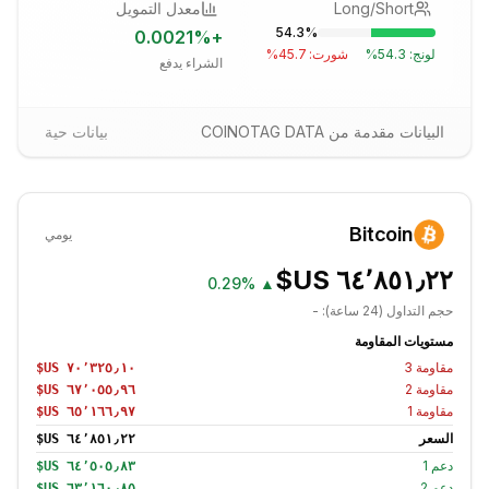
Long/Short
معدل التمويل
54.3
%
0.0021
%
+
لونج:
54.3
%
شورت:
45.7
%
الشراء يدفع
البيانات مقدمة من COINOTAG DATA
بيانات حية
Bitcoin
يومي
0.29%
▲
حجم التداول (24 ساعة):
-
مستويات المقاومة
مقاومة
3
مقاومة
2
مقاومة
1
السعر
دعم
1
دعم
2