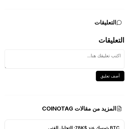
التعليقات
التعليقات
أضف تعليق
المزيد من مقالات COINOTAG
BTC يتمسك عند $78K: التحليل الفني