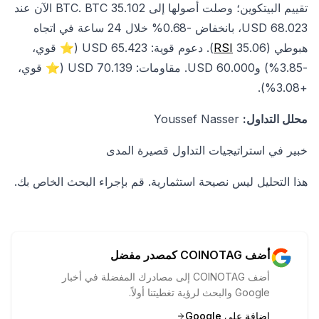
تقييم البيتكوين؛ وصلت أصولها إلى 35.102 BTC. BTC الآن عند
68.023 USD، بانخفاض -0.68% خلال 24 ساعة في اتجاه
هبوطي (
RSI
35.06). دعوم قوية: 65.423 USD (⭐ قوي،
-3.85%) و60.000 USD. مقاومات: 70.139 USD (⭐ قوي،
+3.08%).
محلل التداول:
Youssef Nasser
خبير في استراتيجيات التداول قصيرة المدى
هذا التحليل ليس نصيحة استثمارية. قم بإجراء البحث الخاص بك.
أضف COINOTAG كمصدر مفضل
أضف COINOTAG إلى مصادرك المفضلة في أخبار
Google والبحث لرؤية تغطيتنا أولاً.
إضافة على Google