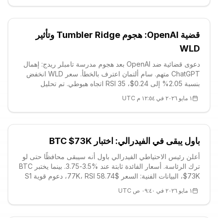
قضية OpenAI: هجوم Tumbler Ridge وتأثير
WLD
دعوى قضائية ضد OpenAI بعد هجوم مدرسة تامبلر ريدج: إهمال
ChatGPT متهم. سام ألتمان اعترف بالخطأ. سعر WLD انخفض
بنسبة 2.05% إلى 0.24$، RSI 35 اتجاه هبوطي. تم تحليل
المستويات الفنية والمخاطر الأخلاقية. انتبهوا أيها مستثمرو العملات
١ مايو ٢٠٢٦ في ١٢:٥٤ م UTC
المشفرة!
باول يبقى في الفيدرالي: اختبار BTC $73K
أعلن رئيس الاحتياطي الفيدرالي باول أنه سيبقى محافظًا حتى لو
ترك الرئاسة. أسعار الفائدة ثابتة عند %3.5-3.75. بينما يختبر BTC
$73K، البيانات الفنية: السعر $77K، RSI 58.74، دعوم قوية S1
$75.6K. الأسواق متوترة بنبرة صعودية، تعافي إلى $85K-$90K
١ مايو ٢٠٢٦ في ٠٩:٤٠ ص UTC
ممكن.