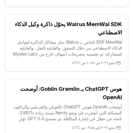
Walrus MemWal SDK يحوّل ذاكرة وكيل الذكاء
الاصطناعي
SDK MemWal الخاص بـ Walrus يحل مشاكل الذاكرة لعوامل
الذكاء الاصطناعي من خلال التحقق، والقابلية للنقل، والقابلية
للمشاركة. تم تخصيبه بتصريحات أبينهاف غارغ من Mysten Labs
وتحليل فني لرمز WAL (سعر $0.07، اتجاه هبوطي). التخزين
٢ مايو ٢٠٢٦ في ١٠:٤٩ ص UTC
الموزع، والخصوصية، والسيناريوهات الجديدة تزيد من موثوقية
العوامل.
هوس ChatGPT بـ Goblin Gremlin: أوضحت
OpenAI
أوضحت OpenAI هوس ChatGPT بالغوبلن والغرملين والراكون.
المشكلة التي انفجرت في وضع Nerdy بنسبة زيادة %3.881،
ناتجة عن عطل في إشارة المكافأة. تم تصحيح GPT-5.4. تؤثر
تطورات الذكاء الاصطناعي على عملة ALT: $0.01، +1.07%،
٢ مايو ٢٠٢٦ في ٠٩:٤٥ ص UTC
دعوم قوية $0.0074.