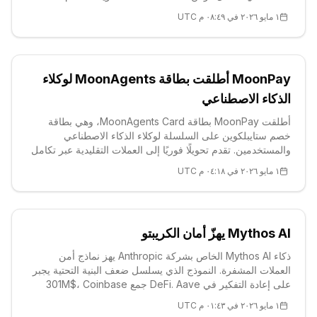
$0.0103. تحليل فني ورؤى صناعية.
١ مايو ٢٠٢٦ في ٠٨:٤٩ م UTC
MoonPay أطلقت بطاقة MoonAgents لوكلاء
الذكاء الاصطناعي
أطلقت MoonPay بطاقة MoonAgents Card، وهي بطاقة
خصم ستايبلكوين على السلسلة لوكلاء الذكاء الاصطناعي
والمستخدمين. تقدم تحويلًا فوريًا إلى العملات التقليدية عبر تكامل
Mastercard. البطاقة المصدرة من خلال Monavate تبرز
١ مايو ٢٠٢٦ في ٠٤:١٨ م UTC
بمعاملات في الوقت الفعلي غير حضانية. قادة الصناعة يناقشون
مستقبل مدفوعات الذكاء الاصطناعي.
Mythos AI يهزّ أمان الكريبتو
ذكاء Mythos AI الخاص بشركة Anthropic يهز نماذج أمن
العملات المشفرة. النموذج الذي يسلسل ضعف البنية التحتية يجبر
على إعادة التفكير في DeFi. Aave جمع 301M$، Coinbase
أدرج MEGA. تقنيًا: AAVE 93.57$، اتجاه هبوطي.
١ مايو ٢٠٢٦ في ٠١:٤٣ م UTC