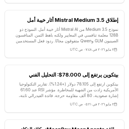
إطلاق Mistral Medium 3.5 أثار خيبة أمل
نموذج Medium 3.5 من Mistral AI أثار خيبة أمل. النموذج ذو
128B معلمة تنافسي في المعايير ولكنه باهظ الثمن. المنافسون
الصينيون GLM وQwen متفوقون مجانًا. ردود فعل المستخدمين
مختلطة، وميزة أوروبا الجيوسياسية محدودة. رموز AI ALT/GLM
٢ مايو ٢٠٢٦ في ٠٧:٤٨ ص UTC
تحركت بشكل أفقي.
بيتكوين يرتفع إلى 78.000$: التحليل الفني
بيتكوين ارتفع إلى 78.105 دولار (+1.24%). تقارير التكنولوجيا
الأمريكية زادت من الشهية للمخاطرة. مؤشر RSI عند 61.60
إشارة صعودية، 80 ألف مقاومة حرجة. فائدة الفيدرالي ثابتة،
توترات النفط تخلق ضغطاً تضخمياً. دعم 78.277 دولار، مقاومة
٢ مايو ٢٠٢٦ في ٠٥:٢١ ص UTC
79.433 دولار. التقلبات قد ترتفع مع وارش.