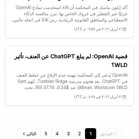
أكد إيلون ماسك في المحكمة أن xAI استخدمت نماذج OpenAI
جزئيًا عبر التقطير في غروك الخاص بها. تبرز منافسة الذكاء
الاصطناعي والمناطق القانونية الرمادية. رمز XAI في اتجاه جانبي،
S1 $0.0103 دعم قوي. اقرأ للتفاصيل.
٣٠ أبريل ٢٠٢٦ في ٠٩:٥٩ م UTC
قضية OpenAI: لم يبلغ ChatGPT عن العنف، تأثير
WLD؟
OpenAI يُدعى إلى المحكمة بتهمة عدم الإبلاغ عن خطط العنف
في ChatGPT. بعد هجوم مدرسة Tumbler Ridge، يُتهم Sam
Altman. Worldcoin (WLD) عند $0.24، RSI 37.74، تحت
الضغط مع دعم S1 القوي عند $0.2375. هل تؤثر الإخفاقات
٣٠ أبريل ٢٠٢٦ في ٠٨:٢٨ م UTC
الأخلاقية على WLD؟
السابق
1
2
3
4
5
التالي