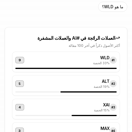
ما هو WLD؟
العملات الرائجة في #
AI والعملات المشفرة
أكثر الأصول ذكراً في آخر 100 مقالة
WLD
9
#
1
% الحصة
33
ALT
5
#
2
% الحصة
19
XAI
4
#
3
% الحصة
15
MAX
3
#
4