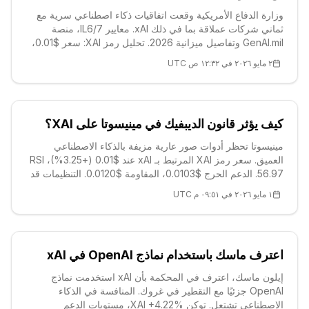
وزارة الدفاع الأمريكية وقعت اتفاقيات ذكاء اصطناعي سرية مع
ثماني شركات عملاقة بما في ذلك xAI. معايير IL6/7، منصة
GenAI.mil وتفاصيل ميزانية 2026. تحليل رمز XAI: سعر $0.01،
تغيير +2.96%، دعوم قوية. تأثيرات الذكاء الاصطناعي العسكري
٢ مايو ٢٠٢٦ في ١٢:٣٢ ص UTC
على العملات المشفرة.
كيف يؤثر قانون الديبفيك في مينيسوتا على XAI؟
مينيسوتا تحظر أدوات صور عارية مزيفة بالذكاء الاصطناعي
العميق. سعر رمز XAI المرتبط بـ xAI عند $0.01 (+3.25%)، RSI
56.97. الدعم الحرج $0.0103، المقاومة $0.0120. التنظيمات قد
تخلق تقلبات. اقرأ للتفاصيل.
١ مايو ٢٠٢٦ في ٠٩:٥١ م UTC
اعترف ماسك باستخدام نماذج OpenAI في xAI
إيلون ماسك، اعترف في المحكمة بأن xAI استخدمت نماذج
OpenAI جزئيًا مع التقطير في غروك. المنافسة في الذكاء
الاصطناعي تشتعل. توكن XAI +4.22%، مستويات الدعم