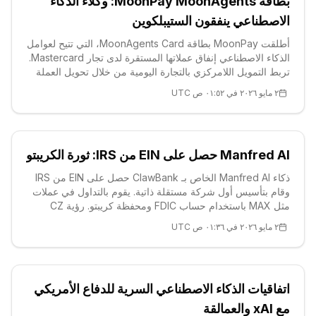
بطاقة MoonPay MoonAgents: وكلاء الذكاء
الاصطناعي ينفقون الستيبلكوين
أطلقت MoonPay بطاقة MoonAgents Card، التي تتيح لعوامل
الذكاء الاصطناعي إنفاق عملاتها المستقرة لدى تجار Mastercard.
تربط التمويل اللامركزي بالتجارة اليومية من خلال تحويل العملة
المشفرة إلى الفيات في لحظة الشراء. يُحافظ على الحفاظ
٢ مايو ٢٠٢٦ في ٠١:٥٢ ص UTC
الذاتي، نشطة في المملكة المتحدة وأمريكا اللاتينية، وتتوسع إلى
الولايات المتحدة/الاتحاد الأوروبي. تم تطويرها بالشراكة مع
Exodus.
Manfred AI حصل على EIN من IRS: ثورة الكريبتو
ذكاء Manfred AI الخاص بـ ClawBank حصل على EIN من IRS
وقام بتأسيس أول شركة مستقلة ذاتية. يقوم بالتداول في عملات
مثل MAX باستخدام حساب FDIC ومحفظة كريبتو. رؤية CZ
وArmstrong تتحقق: وكلاء الذكاء الاصطناعي يحولون اقتصاد
٢ مايو ٢٠٢٦ في ٠١:٣٦ ص UTC
الكريبتو.
اتفاقيات الذكاء الاصطناعي السرية للدفاع الأمريكي
مع xAI والعمالقة