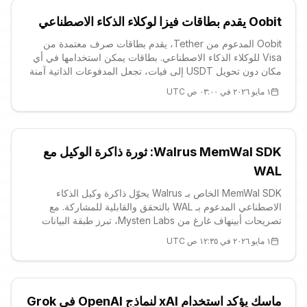
Oobit يقدم بطاقات فيزا لوكلاء الذكاء الاصطناعي
Oobit المدعوم من Tether، يقدم بطاقات صرف معتمدة من
Visa للوكلاء الذكاء الاصطناعي. بطاقات يمكن استخدامها في أي
مكان دون تحويل USDT إلى فيات، تجعل المدفوعات الذاتية آمنة
بفحوصات صارمة. الرئيس التنفيذي Adar يؤكد أنهم قد حلّوا
١ مايو ٢٠٢٦ في ٠٣:٠٠ ص UTC
مشكلة المسؤولية. Oobit المعزز باستثمار Tether، يوسّع جسر
الكريبتو-الفيات.
Walrus MemWal SDK: ثورة ذاكرة الوكيل مع
WAL
MemWal SDK الخاص بـ Walrus يحوّل ذاكرة وكيل الذكاء
الاصطناعي المدعوم بـ WAL بالتحقق والقابلية للمشاركة. مع
تصريحات أبينهاف غارغ من Mysten Labs، تبرز طبقة البيانات
المفتوحة المستقلة عن النموذج وميزات الخصوصية. يعزّز تعاون
١ مايو ٢٠٢٦ في ١٢:٣٥ ص UTC
الوكلاء باستخدام التخزين الموزّع.
ماسك يؤكد استخدام xAI لنماذج OpenAI في Grok