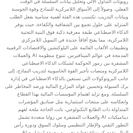
روبوتات التداول الآلي وتحليل بيانات السلسلة في الوقت
الفعلي، وصولاً إلى الأسواق اللامركزية للنماذج وقوة الحوسبة
وبيانات التدريب. تكتسب هذه الفئة أهمية متنامية بفعل الطلب
المتزايد على حلول تجمع بين الشفافية والكفاءة، حيث يوفر
الذكاء الاصطناعي طبقة معرفية ذكية فوق البنية التحتية
اللامركزية، مما يفتح آفاقاً جديدة في
التمويل اللامركزي
وتطبيقات الألعاب القائمة على البلوكتشين والاقتصادات الرقمية
المدمجة في عوالم الميتافيرس. تتنوع منظومة AI والعملات
المشفرة بين رموز الحوكمة لشبكات الذكاء الاصطناعي
اللامركزية ومنصات تأجير القوة الحاسوبية لتدريب النماذج، إلى
جانب البروتوكولات التي تستعين بالذكاء الاصطناعي في إدارة
برك السيولة
وتحسين عوائد المزارع المالية ورصد المخاطر على
السلسلة. ومع تزايد اهتمام المؤسسات المالية بهذا القطاع
وانعكاسه على منتجات استثمارية مثل
صناديق المؤشرات
المتداولة
ذات الطابع التكنولوجي، باتت الحاجة ملحة لفهم
ديناميكيات AI والعملات المشفرة من زوايا متعددة تشمل
التطور التقني والإطار التنظيمي وسلوك السوق ودورة رأس
المال. تقدم كوينوتاغ تغطية تحريرية معمقة لمشاريع AI