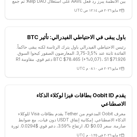
بين الأنظمة يبرز رد فعل AAVE على استغلال Kelp DAO: تم جمع
301M$ من الالتزامات. Coinbase يدرج MEGA، والقطاع يتجه
٣ مايو ٢٠٢٦ في ١٢:١٤ ص UTC
نحو محاكيات الذكاء الاصطناعي.
باول يبقى في الاحتياطي الفيدرالي: تأثير BTC
رئيس الاحتياطي الفيدرالي باول يترك الرئاسة لكنه يبقى حاكماً.
الفائدة ثابتة عند %3,5-3,75. المعارضون الصقور كبحوا السوق.
BTC $78.465 (+%0,07)، S1 $71.926 دعم قوي. مقاومة R1
$79.397. غموض الفيدرالي يؤثر على الكريبتو؛ $85K ممكن.
٢ مايو ٢٠٢٦ في ٠٨:١٠ م UTC
يقدم Oobit ID بطاقات فيزا لوكلاء الذكاء
الاصطناعي
معرف Oobit المدعوم من Tether يقدم بطاقات Visa للوكلاء
الذكاء الاصطناعي. إمكانية إنفاق USDT دون فيات، مع ضوابط
صارمة. سعر ID $0.03، ارتفاع %3.59، دعم قوي $0.0294. ثورة
التمويل الذاتي تبدأ.
٢ مايو ٢٠٢٦ في ٠١:٢٥ م UTC