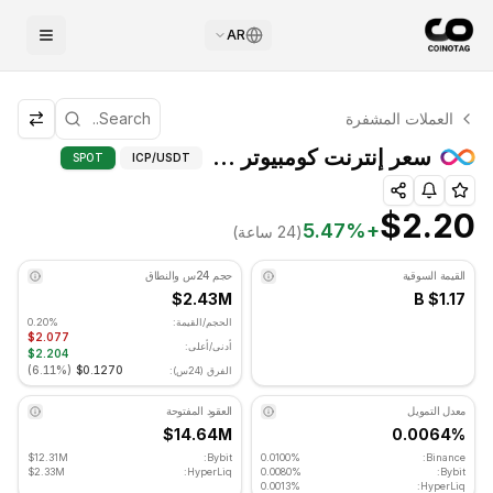
AR
التحليل الفني لـ إنترنت كومبيوتر
العملات المشفرة
إنترنت كومبيوتر يتم تداوله حاليًا عند $2.20. مؤشر RSI عند 51.55 في المنطقة المحايدة. الاتجاه اليومي هبوطي. مستوى الدعم الرئيسي: $2.07, مستوى المقاومة: $2.125.
التحليل الفني ومستو
سعر إنترنت كومبيوتر (ICP)
SPOT
ICP
/USDT
$2.20
5.47
%
+
(24 ساعة)
القيمة السوقية
حجم 24س والنطاق
$2.43M
$1.17 B
الحجم/القيمة:
0.20%
$2.077
أدنى/أعلى:
$2.204
)
6.11%
(
$0.1270
الفرق (24س):
معدل التمويل
العقود المفتوحة
$14.64M
0.0064%
$12.31M
Bybit:
0.0100%
Binance:
$2.33M
HyperLiq:
0.0080%
Bybit:
0.0013%
HyperLiq: