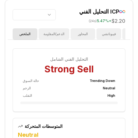
ICP
التحليل الفني
$2.20
5.47
%
+
(24s)
ؤشرات
فيبوناتشي
المحاور
الدعم/المقاومة
الملخص
التحليل الفني الشامل
Strong Sell
Trending Down
حالة السوق
Neutral
الزخم
High
التقلب
المتوسطات المتحركة
Neutral