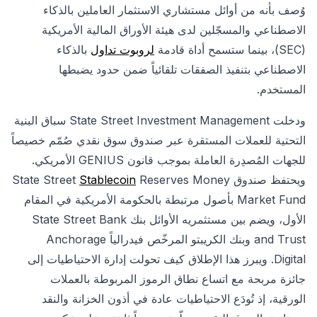
وُصف بأنه من أوائل مستشاري الاستثمار العاملين بالذكاء
الاصطناعي والمسجّلين لدى هيئة الأوراق المالية الأمريكية
(SEC)، بينما ستسمح أداة قادمة
لروبوت تداول
بالذكاء
الاصطناعي بتنفيذ الصفقات تلقائياً ضمن حدود يضبطها
المستخدم.
ودخلت State Street Investment Management سباق البنية
التحتية للعملات المستقرة عبر صندوق سوق نقدي صُمّم خصيصاً
للجهات المُصدِرة العاملة بموجب قانون GENIUS الأمريكي.
ويحتفظ صندوق State Street
Reserves Money
Stablecoin
Market Fund بأصول مرتبطة بالحكومة الأمريكية في المقام
الأول، ويضم بين مستثمريه الأوائل بنك State Street Bank
and Trust وبنك الكريبتو المرخّص فيدرالياً Anchorage
Digital. ويبرز هذا الإطلاق كيف تحولت إدارة الاحتياطيات إلى
جائزة مربحة مع اتساع نطاق الرموز المربوطة بالعملات
الورقية، إذ تُودَع الاحتياطيات عادة في أذون الخزانة والنقد