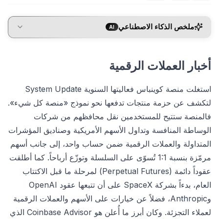
ملخص الذكاء الاصطناعي
AI
أخبار العملات الرقمية
استغلت منصة كوينباس فعاليتها السنوية System Update
لتكشف عن حزمة منتجات تدفعها نحو نموذج «منصة كل شيء».
فالمنصة ستتيح للمستخدمين نقل محافظهم من شركات
الوساطة المنافسة وتداول الأسهم الأمريكية وصناديق المؤشرات
المتداولة والعملات الرقمية ضمن حساب واحد، إلى جانب أسهم
مرمّزة بنسبة 1:1 تُسوّى على السلسلة وتوزّع أرباحاً. كما أطلقت
عقوداً دائمة (Perpetual Futures) لمرحلة ما قبل الاكتتاب
العام، بدءاً بشركة SpaceX على أن تتبعها عقود OpenAI
وAnthropic، فضلاً عن خيارات على الأسهم والعملات الرقمية
لعملاء التجزئة. وكان أبرز ما أُعلن هو Coinbase Advisor الذي