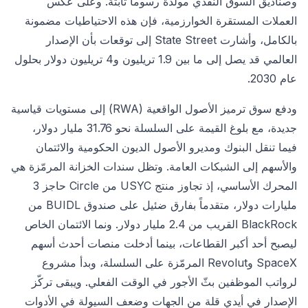
وصناديق السوق النقدي مولّدة رسوماً ثابتة. وعلى عكس
العملات المستقرة الخوارزمية، فإن هذه الاحتياطيات مضمونة
بالكامل، وأشارت State Street إلى توقعات بأن الإصدار
العالمي قد يصل إلى ما بين 1.9 تريليون و4 تريليون دولار بحلول
عام 2030.
ودفع سوق ترميز الأصول الواقعية (RWA) إلى مستويات قياسية
جديدة، مع بلوغ القيمة على السلسلة نحو 31.76 مليار دولار،
فيما تنقل البنوك ومديرو الأصول الديون الحكومية والائتمان
والأسهم إلى الشبكات العامة. وتظل سندات الخزانة المرمّزة هي
المحرك الأساسي، إذ تجاوز منتج USYC من Circle حاجز 3
مليارات دولار، متقدماً بفارق ضئيل على صندوق BUIDL من
BlackRock القريب من 2.4 مليار دولار. ونما الائتمان الخاص
ليصبح أحد أكبر القطاعات، بينما أدخلت منصات أحدث أسهم
SpaceX وRevolut المرمّزة على السلسلة، وبدأ مشروع
لرواتب الموظفين بثّ الأجور في الوقت الفعلي. ويبقى تركّز
الإصدار في أيدي قلة من الجهات وضعف السيولة في الأدوات