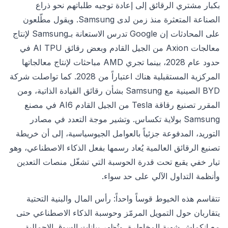
بكبار مشتري الرقائق إلى إعادة توجيه طلباتهم نحو ذراع
الصناعة المتعثرة منذ زمن لدى Samsung. ويقول مطّلعون
على المحادثات إن Google تدرس الاستعانة بـSamsung لإنتاج
معالجات Axion من الجيل القادم وبعض رقائق AI TPU في
حدود عام 2028، بينما تجري AMD مباحثات لإنتاج معالجاتها
المركزية المستقبلية هناك اعتباراً من 2028. كما تواصلت شركة
BYD الصينية مع Samsung بشأن رقائق القيادة الذاتية، ومن
المقرر تصنيع رقاقة Tesla من الجيل القادم AI6 في مصنع
Samsung بولاية تكساس. وتشير موجة التعدد في مصادر
التوريد، المدفوعة جزئياً بالعوامل الجيوسياسية، إلى أن خريطة
تصنيع الرقائق العالمية يُعاد رسمها بفعل الذكاء الاصطناعي، وهو
تيار خفي يقبع تحت قدرة الحوسبة التي تشغّل منصات التعدين
وأنظمة التداول الآلي على حد سواء.
تتقاسم هذه الخيوط قوساً واحداً: رأس المال والبنية التحتية
يتقاربان حول التمويل المرمّز وحوسبة الذكاء الاصطناعي حتى
مع انكماش شهية المخاطرة. وتُظهر بيانات السوق الإجمالية