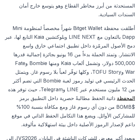
المستحدثة من أبرز مخاطر القطاع وهو يتوسع خارج أمان
السندات السيادية.
أطلقت محفظة Bitget Wallet شهراً مخصصاً لمنظومة Mini
Dapp بالتعاون مع LINE NEXT وبلوكتشين Kaia التابع لها، عبر
دمج الأصول المرمّزة داخل تطبيق اجتماعي خارق واسع
الانتشار. وتمتد الحملة بدءاً من 16 يونيو بجائزة إجمالية قدرها
500,000 دولار، وتشمل ألعاب Kaia ومنها Bombie وFate
War وTOFU Story، وكلها توفّر لعباً بلا رسوم غاز. ويتمثل
الحدث الرئيسي في توليد رموز لعبة Bombie التي تضم أكثر
من 12 مليون مستخدم عبر LINE وTelegram، حيث توفر هذه
المحفظة
ذاتية الحفظ مطالبةً حصرية داخل التطبيق برمز
$BOMB من دون أي رسوم غاز ومع مكافأة بنسبة 100%
للمشاركين الأوائل. ويضع هذا التكامل الحفظ الذاتي في موقع
داعم لإصدار الرموز الأصلية داخل بيئة استهلاكية مألوفة.
ويعود أكبر معرض للشركات الناشئة في اليابان، IVS2026، إلى