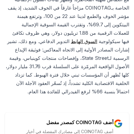
الخاصة بـCOINOTAG مزاجاً غارقاً في الخوف الشديد، إذ يقف
مؤشر الخوف والطمع لدينا عند 22 من 100، وترتفع هيمنة
البيتكوين إلى 69.7%، وتقترب القيمة السوقية الإجمالية
للعملات الرقمية من 1.88 تريليون دولار، وهي ظروف تكافئ
فيها سيكولوجية
السوق الهابط
التدوير الدفاعي. ومع ذلك، تشير
إشارات المصادر الأولية إلى الاتجاه المعاكس: فوثيقة الإيداع
الرسمية لـState Street، وإفصاحات منتجات كوينباس، وقيمة
الأصول الواقعية المرمّزة على السلسلة قرب 31.76 مليار دولار،
كلها تُظهر أن المؤسسات تبني خلال فترة الهبوط. كما تزداد
الخلفية الاقتصادية الكلية تشدداً، إذ تُسعّر العقود الآجلة الآن
احتمالاً بنسبة 66% لرفع الفيدرالي للفائدة هذا العام.
أضف COINOTAG كمصدر مفضل
أضف COINOTAG إلى مصادرك المفضلة في أخبار