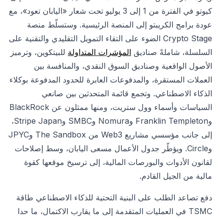
كيوتو في الفترة من 1 إلى 3 يوليو تحت شعار «اليابان تعود»، مع
عودة برامج الكريبتو إلى المنصة الرئيسية. وستسلّط منصة
Crypto Stage الضوء على التقاء التمويل التقليدي والتقنية على
السلسلة، شاملةً صناديق
المؤشرات المتداولة
للبيتكوين، وترميز
الأصول الواقعية وصناديق السوق النقدي، والمنافسة بين
العملات المستقرة، والمدفوعات العابرة للحدود المدفوعة بوكلاء
الذكاء الاصطناعي. وتجمع قائمة المتحدثين بين صانعي
السياسات وأسماء وول ستريت، ومنها ممثلون عن BlackRock
وFranklin Templeton وNomura وSMBC وStripe Japan،
إلى جانب مؤسسي مشاريع Web3 من The Sandbox وJPYC
وCircle. ويؤطّر جدول الأعمال مسعى اليابان، وسط إصلاحات
لقانون الأدوات والبورصات المالية، إلى ترسيخ موقعها كقوة
مالية من الجيل القادم.
دفع تصاعد الطلب على البنية التحتية للذكاء الاصطناعي طاقة
TSMC في العمليات المتقدمة إلى ما يقارب الاكتمال، ما حدا