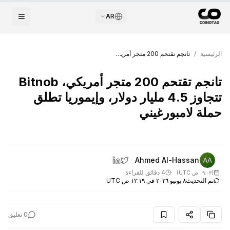
AR
الرئيسية
/
تانجم تقتحم 200 متجر أمريكي، Bitnob تتجاوز 4.5 مليار دولار، وإيموريا تطلق حملة لامبورغيني
تانجم تقتحم 200 متجر أمريكي، Bitnob
تتجاوز 4.5 مليار دولار، وإيموريا تطلق
حملة لامبورغيني
Ahmed Al-Hassan
4 دقائق للقراءة
(
٠٩:٠٣ ص UTC
)
تم التحديث
٨ يونيو ٢٠٢٦ في ١٢:١٩ ص UTC
0
تعليق