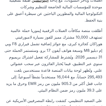
العملات وتأخر التسويات، مع إتاحة
البلوكتشين
طبقة تشغيلية
موحدة للمؤسسات المالية الخاضعة للتنظيم وشركات
التكنولوجيا المالية والمطورين الباحثين عن سيطرة أعمق على
بنية الحفظ.
أطلقت منصة مكافآت العملات الرقمية إيموريا حملة عالمية
تستهدف 10,000 مشترك مميز للفوز بسيارة لامبورغيني
هوراكان كجائزة كبرى، مع جوائز إضافية تشمل فيراري F8 وبي
إم دبليو M8 وسبعة هواتف آيفون 17 برو. وستستمر الحملة حتى
31 ديسمبر 2026، ويُشترط للمشاركة تفعيل اشتراك بريميوم
سنوي عبر التطبيق، فيما يُختار الفائزون عبر سحب عشوائي
علني. وتُظهر لوحة بيانات المنصة قاعدة مستخدمين بلغت
295,493 حساباً، مع 16,044 مستخدماً نشطاً أسبوعياً، إلى
جانب قفل أكثر من 905.3 مليون من رمز EMR وحرق ما يزيد
على 39.3 مليون رمز ضمن النظام البيئي.
على الصعيد التنظيمي، كشفت رابطة المصرفيين الأمريكية عن