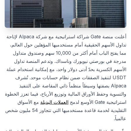
أعلنت منصة Gate شراكة استراتيجية مع شركة Alpaca لإتاحة
تداول الأسهم الحقيقية أمام مستخدميها المؤهلين حول العالم،
مما يفتح الباب أمام أكثر من 10,000 سهم وصندوق متداول
مدرجة في بورصتي نيويورك وناسداك. وتدعم المنصة تداول
الأسهم الكسرية بحدّ أدنى دولار واحد، مع إمكانية استخدام عملة
USDT لتنفيذ الصفقات ضمن نظام حسابات موحد. تُشرف
Alpaca بصفتها وسيطاً منظماً ذاتي المقاصة على التنفيذ
والتسوية وحفظ الأوراق المالية وتوزيع الأرباح، فيما تعزز الخطوة
استراتيجية Gate الأوسع لدمج
العملات البديلة
مع الأسواق
التقليدية لخدمة قاعدة مستخدميها التي تتجاوز 54 مليون شخص
عالمياً.