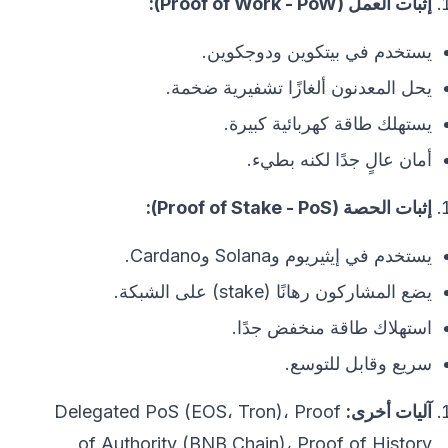
إثبات العمل (Proof of Work - PoW):
يستخدم في بيتكوين ودوجكوين.
يحل المعدنون ألغازًا تشفيرية ضخمة.
يستهلك طاقة كهربائية كبيرة.
أمان عالٍ جدًا لكنه بطيء.
إثبات الحصة (Proof of Stake - PoS):
يستخدم في إيثيريوم وSolana وCardano.
يضع المشاركون رهانًا (stake) على الشبكة.
استهلاك طاقة منخفض جدًا.
سريع وقابل للتوسع.
آليات أخرى:
Delegated PoS (EOS، Tron)، Proof
of Authority (BNB Chain)، Proof of History