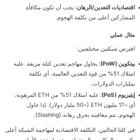
اقتصاديات التعدين/الرهان:
يجب أن تكون مكافأة
المشاركين أعلى من تكلفة الهجوم.
مثال عملي
افترض شبكتين مختلفتين:
بيتكوين (PoW):
يحاول مهاجم تعدين كتلة مزيفة. عليه
امتلاك 51% من قوة التعدين العالمية، أي تكلفة
بمليارات الدولارات.
إيثيريوم (PoS):
عليه امتلاك 51% من ETH المرهونة،
أي ~17 مليون ETH (~50 مليار دولار). إذا حاول
الهجوم، تتم معاقبته بحرق رهانه (Slashing).
في كلتا الحالتين، التكلفة الاقتصادية لمهاجمة الشبكة أعلى
بكثير من المكاسب المحتملة، وهو ما يحقق الأمان