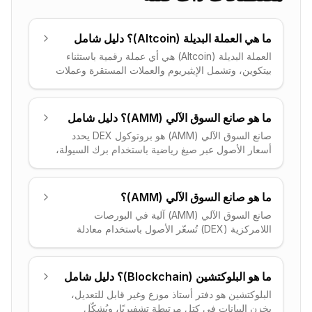
ما هي العملة البديلة (Altcoin)؟ دليل شامل
العملة البديلة (Altcoin) هي أي عملة رقمية باستثناء
بيتكوين، وتشمل الإيثيريوم والعملات المستقرة وعملات
الميم وغيرها من الأصول الرقمية.
ما هو صانع السوق الآلي (AMM)؟ دليل شامل
صانع السوق الآلي (AMM) هو بروتوكول DEX يحدد
أسعار الأصول عبر صيغ رياضية باستخدام برك السيولة،
بدلاً من دفاتر الأوامر التقليدية.
ما هو صانع السوق الآلي (AMM)؟
صانع السوق الآلي (AMM) آلية في البورصات
اللامركزية (DEX) تُسعّر الأصول باستخدام معادلة
رياضية ومجمّعات سيولة، بدلاً من دفتر الأوامر التقليدي
الذي يُطابق بين المشترين والبائعين. ويتداول
المستخدمون مباشرةً مع المجمّع.
ما هو البلوكتشين (Blockchain)؟ دليل شامل
البلوكتشين هو دفتر أستاذ موزع وغير قابل للتعديل،
يخزن البيانات في كتل مرتبطة تشفيريًا، ويُشكّل