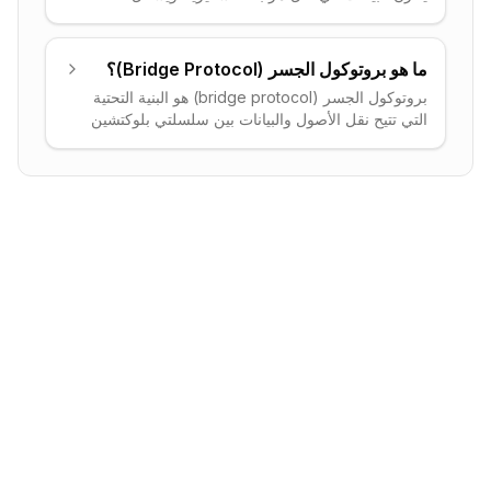
الأساس التقني لجميع العملات الرقمية.
ما هو بروتوكول الجسر (Bridge Protocol)؟
بروتوكول الجسر (bridge protocol) هو البنية التحتية
التي تتيح نقل الأصول والبيانات بين سلسلتي بلوكتشين
مستقلتين. فهو يقفل رمزاً على سلسلة ويسكّ نسخةً
ممثَّلة (مغلَّفة/wrapped) على سلسلة أخرى، ما يحقّق
تدفّق السيولة عبر السلاسل.