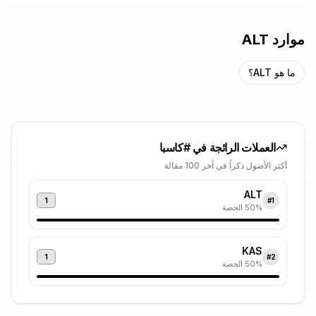
موارد ALT
ما هو ALT؟
العملات الرائجة في #
كاسبا
أكثر الأصول ذكراً في آخر 100 مقالة
ALT
1
#
1
% الحصة
50
KAS
1
#
2
% الحصة
50