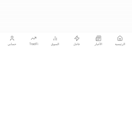
الرئيسية
الأخبار
عاجل
السوق
TradFi
حسابي
COINOTAG هي شبكة إعلامية مستقلة تنشر أخبار العملات المشفرة