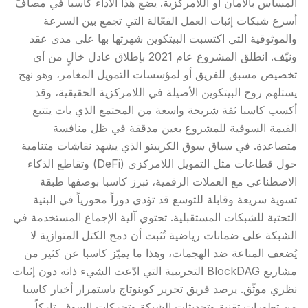
المساس بالأمان أو اللامركزية. يضع هذا الأداء كاسبا في مصافّ
أسرع شبكات إثبات العمل الفعّالة التي تجمع بين السرعة
والموثوقية التي اكتسبت البيتكوين شهرتها بها على مدى عقد
ونيّف. انطلق المشروع عام 2021 بإطلاق عادل خالٍ من أي
تخصيص مسبق للفريق أو لمؤسسات التمويل المغامر، وهو نهج
يستلهم روح البيتكوين الأصيلة في اللامركزية الحقيقية، وقد
أكسب كاسبا ثقة شريحة واسعة من المجتمع الذي بات يتتبع
القيمة السوقية للمشروع بعين مدققة في ظل منافسة
متصاعدة. في سياق سوق الكريبتو الذي يشهد نقاشات متنامية
حول قطاعات مثل
التمويل اللامركزي
(DeFi) وتقاطع الذكاء
الاصطناعي مع العملات الرقمية، تبرز كاسبا بوصفها طبقة
تسوية سريعة وقابلة للتوسع قد تؤدي دوراً محورياً في البنية
التحتية للشبكات المستقبلية. تحتوي آلية الإجماع المستخدمة في
الشبكة على ضمانات رياضية تُثبت أن دمج الكتل المتوازية لا
يُضعف المناعة ضد الهجمات، وهذا ما يميّز كاسبا عن كثير من
مشاريع BlockDAG التجريبية التي ادّعت الشيء ذاته دون إثبات
نظري موثّق. يرصد فريق تحرير كوينوتاج باستمرار أخبار كاسبا
من تطورات تقنية وتحديثات الشبكة وتحركات السوق، تاركاً