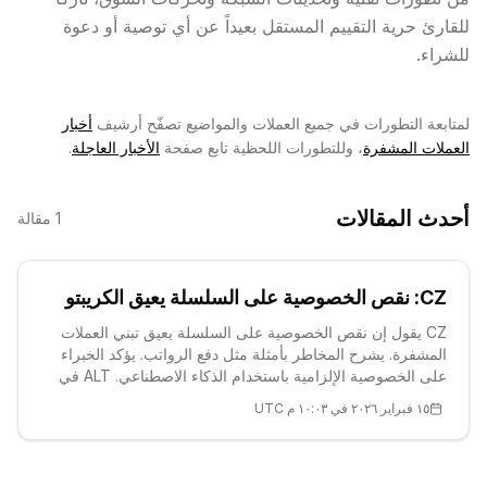
للقارئ حرية التقييم المستقل بعيداً عن أي توصية أو دعوة
للشراء.
لمتابعة التطورات في جميع العملات والمواضيع تصفّح أرشيف
أخبار
العملات المشفرة
، وللتطورات اللحظية تابع صفحة
الأخبار العاجلة
.
أحدث المقالات
1
مقالة
CZ: نقص الخصوصية على السلسلة يعيق الكريبتو
CZ يقول إن نقص الخصوصية على السلسلة يعيق تبني العملات
المشفرة. يشرح المخاطر بأمثلة مثل دفع الرواتب. يؤكد الخبراء
على الخصوصية الإلزامية باستخدام الذكاء الاصطناعي. ALT في
اتجاه هبوطي عند $0.01، مستويات دعم قوية موجودة.
١٥ فبراير ٢٠٢٦ في ١٠:٠٣ م UTC