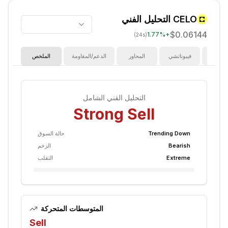
CELO
التحليل الفني
$0.06144
1.77
%
+
(24s)
ؤشرات
فيبوناتشي
المحاور
الدعم/المقاومة
الملخص
التحليل الفني الشامل
Strong Sell
Trending Down
حالة السوق
Bearish
الزخم
Extreme
التقلب
المتوسطات المتحركة
Sell