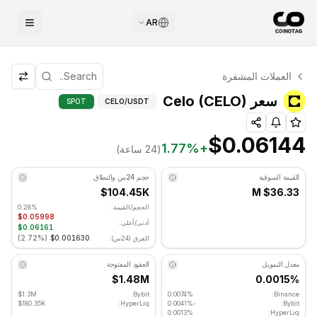
AR
التحليل الفني لـ Celo
العملات المشفرة
Celo يتم تداوله حاليًا عند $0.06144. مؤشر RSI عند 39.17 في المنطقة المحايدة. الاتجاه اليومي هبوطي. مستوى الدعم الرئيسي: $0.05951, مستوى المقاومة: $0.06076.
التحليل الفني ومستويات الد
سعر Celo (CELO)
SPOT
CELO
/USDT
$0.06144
1.77
%
+
(24 ساعة)
القيمة السوقية
حجم 24س والنطاق
$104.45K
$36.33 M
الحجم/القيمة:
0.28%
$0.05998
أدنى/أعلى:
$0.06161
)
2.72%
(
$0.001630
الفرق (24س):
معدل التمويل
العقود المفتوحة
$1.48M
0.0015%
$1.3M
Bybit:
0.0074%
Binance:
$180.35K
HyperLiq:
-0.0041%
Bybit:
0.0013%
HyperLiq: