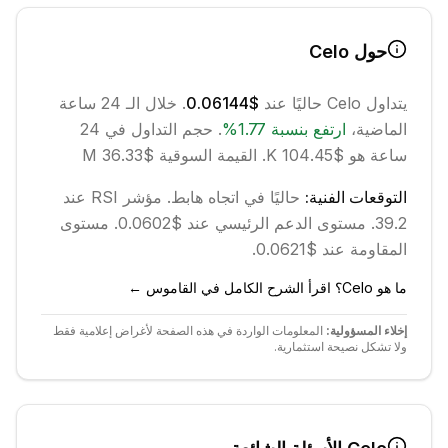
حول
Celo
يتداول
Celo
حاليًا عند
$0.06144
. خلال الـ 24 ساعة
الماضية،
ارتفع
بنسبة
1.77
%
.
حجم التداول في 24
ساعة هو $104.45 K.
القيمة السوقية $36.33 M
التوقعات الفنية:
حاليًا في اتجاه
هابط
.
مؤشر RSI عند
39.2.
مستوى الدعم الرئيسي عند $0.0602.
مستوى
المقاومة عند $0.0621.
ما هو Celo؟ اقرأ الشرح الكامل في القاموس ←
إخلاء المسؤولية:
المعلومات الواردة في هذه الصفحة لأغراض إعلامية فقط
ولا تشكل نصيحة استثمارية.