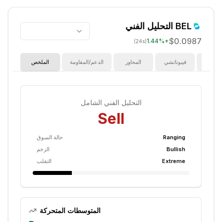
BEL
التحليل الفني
$0.0987
1.44
%
+
(24s)
ؤشرات
فيبوناتشي
المحاور
الدعم/المقاومة
الملخص
التحليل الفني الشامل
Sell
Ranging
حالة السوق
Bullish
الزخم
Extreme
التقلب
المتوسطات المتحركة