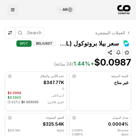
AR
التحليل الفني لـ بيلا بروتوكول
العملات المشفرة
بيلا بروتوكول يتم تداوله حاليًا عند $0.0987. مؤشر RSI عند 46.50 في المنطقة المحايدة. الاتجاه اليومي جانبي. مستوى الدعم الرئيسي: $0.0948, مستوى المقاومة: $0.1014.
التحليل الفني ومستويا
سعر بيلا بروتوكول (BEL)
SPOT
BEL
/USDT
$0.0987
1.44
%
+
(24 ساعة)
القيمة السوقية
حجم 24س والنطاق
غير متاح
$347.77K
0
$0.0968
أدنى/أعلى:
$0.1003
)
3.62%
(
$0.003500
الفرق (24س):
معدل التمويل
العقود المفتوحة
$325.54K
0.0004%
$325.54K
Bybit:
0.0100%
Binance:
-0.0091%
Bybit: