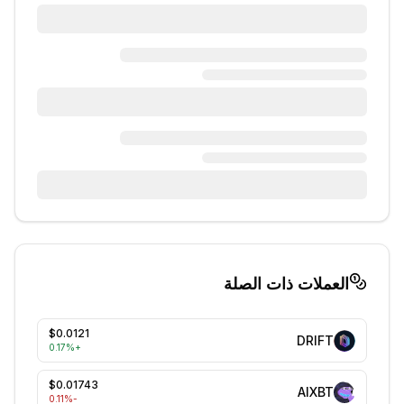
العملات ذات الصلة
$0.0121
DRIFT
0.17
%
+
$0.01743
AIXBT
%
-0.11