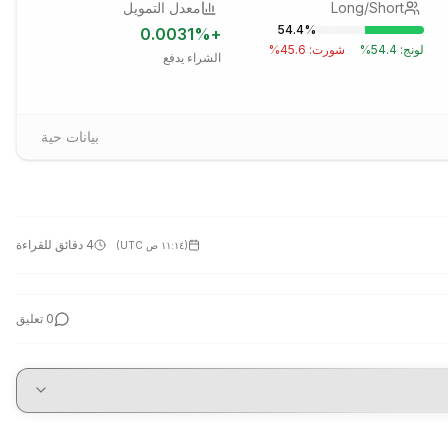
Long/Short
معدل التمويل
54.4
%
0.0031
%
+
لونج:
54.4
%
شورت:
45.6
%
الشراء يدفع
بيانات حية
4 دقائق للقراءة
(
١١:١٤ ص UTC
)
0
تعليق