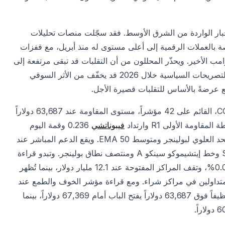
لأخبار الواردة من الشرق الأوسط. فقد سجّلت منصات تحليلات
 بالعملات الرقمية إلى أعلى مستوى له منذ أبريل، مع قفزات
 الأخير. ويحذّر المحللون من أن التقلبات قد تبقى مرتفعة إلى
أن تتضح الصورة الجيوسياسية. ومع ذلك، فإن تنامي التشكّك تجاه التصريحات السياسية خلال 2026 قد يخفّف من الأثر السوقي
 عرضةً بالأساس للتقلبات قصيرة الأجل.
ويمنح محرّك التقييم المركّب للدعم والمقاومة الخاص بـCOINOTAG، القائم على 42 مؤشراً، مستوى المقاومة عند 63,687 دولاراً
فيبوناتشي
0.236 وقمة اليوم
السابق، فيما نال حاجز 67,369 دولاراً تقييم 62/100 استناداً إلى الحد العلوي لبولينجر ومتوسط EMA 50. ويقع الدعم المباشر عند
61,909 دولارات بتقييم 73/100 اعتماداً على نقطة الدعم الأولى S1 وخط إيتشيموكو سينكو A ومنتصف نطاق بولينجر. وتبدو قراءة
المشتقات صاعدة بحذر: يبقى تمويل العقود الدائمة موجباً عند 0.0057%، وتقف المراكز المفتوحة عند 12.1 مليار دولار، بينما تُظهر
لطويلة إلى القصيرة البالغة 1.59 أن 61.5% من المتداولين في مراكز شراء. ومع قراءة مؤشر الخوف والطمع عند
22 (خوف شديد) ومؤشر القوة النسبية RSI عند 49، فإن اختراقاً نظيفاً فوق 63,687 دولاراً يفتح الباب أمام 67,369 دولاراً، بينما