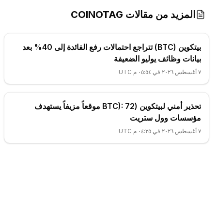
المزيد من مقالات COINOTAG
بيتكوين (BTC) تتراجع احتمالات رفع الفائدة إلى 40% بعد
بيانات وظائف يوليو الضعيفة
٧ أغسطس ٢٠٢٦ في ٠٥:٥٤ م UTC
تحذير أمني لبيتكوين (BTC): 72 موقعاً مزيفاً يستهدف
مؤسسات وول ستريت
٧ أغسطس ٢٠٢٦ في ٠٤:٣٥ م UTC