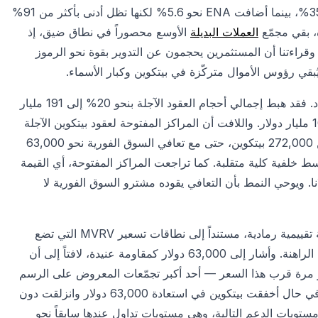
و8.5% على التوالي يوم الخميس، لتمدّ مكاسب شهرية قريبة من 35%، بينما أضافت ENA نحو 5.6% لكنها تظل أدنى بأكثر من 91%
العملات البديلة
الأوسع محصوراً في نطاق ضيق، إذ
تفع مؤشر موسم العملات البديلة نقطة واحدة فقط إلى 47/100. وقراءتنا أن المستثمرين يحجمون عن التدوير بقوة نحو الرموز
يُبقي رؤوس الأموال متركّزة في بيتكوين وكبار الأسماء.
وتشير بيانات المشتقات إلى الحذر أكثر من القناعة خلف هذا الارتداد. فقد هبط إجمالي أحجام العقود الآجلة بنحو 20% إلى 191 مليار
دولار خلال 24 ساعة، بينما ثبت إجمالي المراكز المفتوحة قرب 106 مليار دولار. واللافت أن المراكز المفتوحة لعقود بيتكوين الآجلة
المقوّمة بالدولار وبعملة USDT تراجعت إلى 266,000 بيتكوين من 272,000 بيتكوين، حتى مع تعافي السوق الفورية نحو 63,000
سط خلفية كلية متقلبة. كما تراجعت المراكز المفتوحة، أي القيمة
لكل من إيثريوم وXRP وسولانا. ويوحي النمط بأن التعافي يقوده مشترو السوق الفورية لا
ووصف المحلل المستقل علي مارتينيز بيتكوين بأنها تقبع في منطقة تقييمية رمادية، مستنداً إلى نطاقات تسعير MVRV التي تضع
العملة بين منطقتي -0.5 و-1.0 دون أفضلية واضحة عند المستويات الراهنة. وأشار إلى 63,000 دولار كمقاومة عنيدة، لافتاً إلى أن
6 بيتكوين تبادلت الأيدي آخر مرة قرب هذا السعر — أحد أكبر تجمّعات المعروض على الرسم
البياني، حيث قد يشكّل البائعون عند نقطة التعادل ضغطاً إضافياً. وفي حال أخفقت بيتكوين في استعادة 63,000 دولار وانزلقت دون
تينيز 46,000 دولار و37,870 دولاراً كأبرز مستويات الدعم التالية، وهي مستويات تداول عندها سابقاً نحو