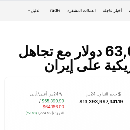
أخبار عاجلة
العملات المشفرة
TradFi
الدليل
بيتكوين يصعد إلى 63,000 دولار مع تجاهل
يكية على إيران
حجم التداول 24س
24س أعلى/أدنى
/
$65,390.99
$13,393,997,341.19
$64,166.00
الفرق:
$1,224.99
(
1.91%
)