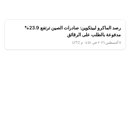
رصد الماكرو لبيتكوين: صادرات الصين ترتفع 23.9%
مدفوعة بالطلب على الرقائق
٧ أغسطس ٢٠٢٦ في ٠٤:٥١ م UTC