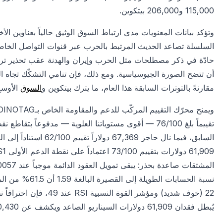
115,000 و206,000 بيتكوين.
وتؤكد بيانات المعنويات مدى ارتباط السوق الوثيق حالياً بعناوين ا
السلسلة تصاعد الحديث المرتبط بالحرب عبر قنوات التواصل الخاصة
حادّة في ذكر مصطلحات مثل الحرب وإيران والهدنة عقب تحذير ترامب
مقارنةً بالتوترات السابقة هذا العام، ما يترك بيتكوين و
السوق
الأوسع
تقييماً بلغ 76/100 — أقوى مستوياتنا العلوية — مدفوعاً بتقاطع نقطة المقاومة الأولى R1 وارتداد
نسبة الحسابات ا
يُبطل فقدان 61,909 دولارات السيناريو الصاعد ويكشف عن 60,430 دولاراً.