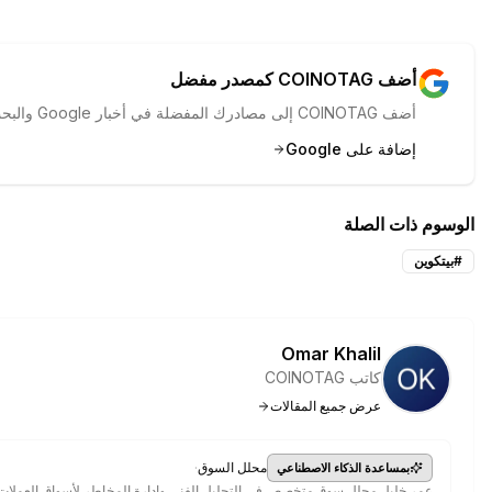
أضف COINOTAG كمصدر مفضل
أضف COINOTAG إلى مصادرك المفضلة في أخبار Google والبحث لرؤية تغطيتنا أولاً.
إضافة على Google
الوسوم ذات الصلة
#
بيتكوين
Omar Khalil
كاتب COINOTAG
عرض جميع المقالات
·
محلل السوق
بمساعدة الذكاء الاصطناعي
عمر خليل محلل سوق متخصص في التحليل الفني وإدارة المخاطر لأسواق العملا