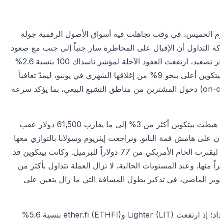
 1.2% إلى نحو 63,000 دولار يوم الخميس، في وقت تجاهلت فيه أسواق الأصول الرقمية جولة
ركة التداول أن الإقبال على المخاطرة سار جنباً إلى جنب مع صعود
الأسهم؛ فرغم استهداف القوات الأمريكية 90 موقعاً عسكرياً في آخر تصعيد، ارتفعت العقود الآجلة لمؤشر ناسداك 100 بنسبة 2.6%
خلال 24 ساعة، وتبعتها سوق العملات الرقمية. ويترك هذا التحرك بيتكوين أعلى بنحو 9% من إغلاقها الشهري في يونيو، ليمدّ تعافياً
انطلق مع مطلع يوليو. وتُظهر بيانات التدفقات على السلسلة (on-chain) دخول المشترين من مناطق التشبع البيعي، بما يؤكد سرعة
وجاء هذا الارتداد بعد انعكاس حادّ في وقت سابق من الأسبوع، حين هبطت بيتكوين أكثر من 3% إلى ما يقارب 61,500 دولار عقب
ن على هامش قمة الناتو. وتراجعت إيثريوم وسولانا بالتوازي معها
مع تقليص المتداولين لتعرّضهم للمخاطر، فيما قفز النفط بنحو 5% ليقترب الخام الأمريكي من 77 دولاراً للبرميل. وكانت بيتكوين قد
جانباً كبيراً منها. وعند المستويات الحالية، لا تزال العملة تتداول بأكثر من
تها في أكتوبر الماضي، في تذكير بطول المسافة التي ما زال يتعين على
وتفوّقت عملات بديلة منتقاة على العملات الكبرى خلال موجة الارتداد؛ إذ ارتفعت Lighter (LIT) وether.fi (ETHFI) بنسبة 5.6%