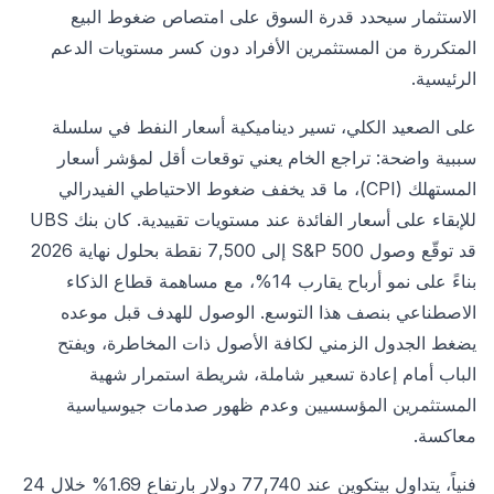
الاستثمار سيحدد قدرة السوق على امتصاص ضغوط البيع
المتكررة من المستثمرين الأفراد دون كسر مستويات الدعم
الرئيسية.
على الصعيد الكلي، تسير ديناميكية أسعار النفط في سلسلة
سببية واضحة: تراجع الخام يعني توقعات أقل لمؤشر أسعار
المستهلك (CPI)، ما قد يخفف ضغوط الاحتياطي الفيدرالي
للإبقاء على أسعار الفائدة عند مستويات تقييدية. كان بنك UBS
قد توقّع وصول S&P 500 إلى 7,500 نقطة بحلول نهاية 2026
بناءً على نمو أرباح يقارب 14%، مع مساهمة قطاع الذكاء
الاصطناعي بنصف هذا التوسع. الوصول للهدف قبل موعده
يضغط الجدول الزمني لكافة الأصول ذات المخاطرة، ويفتح
الباب أمام إعادة تسعير شاملة، شريطة استمرار شهية
المستثمرين المؤسسيين وعدم ظهور صدمات جيوسياسية
معاكسة.
فنياً، يتداول بيتكوين عند 77,740 دولار بارتفاع 1.69% خلال 24