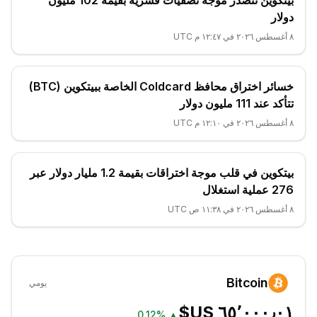
بيتكوين تتصدر موجة تصفيات قسرية بقيمة 102 مليون
دولار
٨ أغسطس ٢٠٢٦ في ١٢:٤٧ م UTC
خسائر اختراق محافظ Coldcard الخاصة ببيتكوين (BTC)
تتأكد عند 111 مليون دولار
٨ أغسطس ٢٠٢٦ في ١٢:١٠ م UTC
بيتكوين في قلب موجة اختراقات بقيمة 1.2 مليار دولار عبر
276 عملية استغلال
٨ أغسطس ٢٠٢٦ في ١١:٣٨ ص UTC
Bitcoin
يومي
0.12%
▲