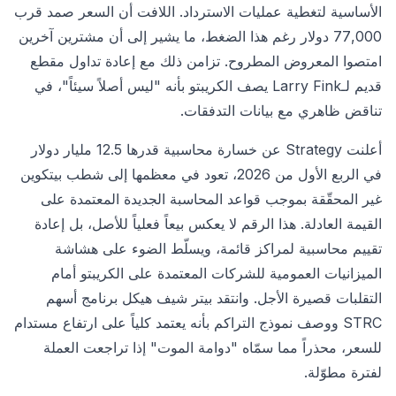
الأساسية لتغطية عمليات الاسترداد. اللافت أن السعر صمد قرب
77,000 دولار رغم هذا الضغط، ما يشير إلى أن مشترين آخرين
امتصوا المعروض المطروح. تزامن ذلك مع إعادة تداول مقطع
قديم لـLarry Fink يصف الكريبتو بأنه "ليس أصلاً سيئاً"، في
تناقض ظاهري مع بيانات التدفقات.
أعلنت Strategy عن خسارة محاسبية قدرها 12.5 مليار دولار
في الربع الأول من 2026، تعود في معظمها إلى شطب بيتكوين
غير المحقّقة بموجب قواعد المحاسبة الجديدة المعتمدة على
القيمة العادلة. هذا الرقم لا يعكس بيعاً فعلياً للأصل، بل إعادة
تقييم محاسبية لمراكز قائمة، ويسلّط الضوء على هشاشة
الميزانيات العمومية للشركات المعتمدة على الكريبتو أمام
التقلبات قصيرة الأجل. وانتقد بيتر شيف هيكل برنامج أسهم
STRC ووصف نموذج التراكم بأنه يعتمد كلياً على ارتفاع مستدام
للسعر، محذراً مما سمّاه "دوامة الموت" إذا تراجعت العملة
لفترة مطوّلة.