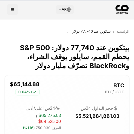
AR
الرئيسية
/
بيتكوين عند 77,740 دولار: S&P 500 يحطم القمم، سايلور يوقف الشراء، وBlackRock تصرّف مليار دولار
بيتكوين عند 77,740 دولار: S&P 500
يحطم القمم، سايلور يوقف الشراء،
وBlackRock تصرّف مليار دولار
$65,144.88
BTC
0.04%
+
BTC
/USDT
حجم التداول 24س
24س أعلى/أدنى
/
$65,275.03
$5,521,884,881.03
$64,525.00
الفرق:
$750.03
(
1.16%
)