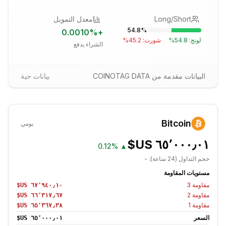
Long/Short
معدل التمويل
54.8
%
0.0010
%
+
لونج:
54.8
%
شورت:
45.2
%
الشراء يدفع
البيانات مقدمة من COINOTAG DATA
بيانات حية
Bitcoin
يومي
0.12%
▲
حجم التداول (24 ساعة):
-
مستويات المقاومة
مقاومة
3
مقاومة
2
مقاومة
1
السعر