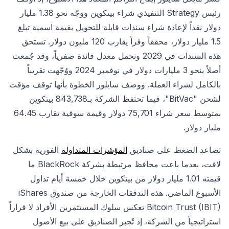
رئيس Strategy التنفيذي شراء بيتكوين ووجّه نحو 1.38 مليار
دولار نقداً لإعادة شراء سندات قابلة للتحويل بقيمة اسمية تبلغ
1.5 مليار دولار، محققاً وفراً يقارب 120 مليون دولار. تستحق
هذه السندات في 2029 وتحمل معدل فائدة صفرياً، وقد جُمعت
أصلاً بنحو 3 مليارات دولار في نوفمبر 2024 ووُجّهت تقريباً
بالكامل لشراء العملة. ووصف سايلور الخطوة بأنها توقف مؤقت
لشحن "BitVac"، فيما تحتفظ الشركة بـ843,738 بيتكوين
بمتوسط سعر شراء 75,701 دولار وقيمة سوقية تقارب 64.45
مليار دولار.
تصاعد الضغط على صناديق
المؤشرات المتداولة
الفورية بشكل
لافت، بعدما باعت محافظ مرتبطة بشركة BlackRock ما
قيمته 1.01 مليار دولار من بيتكوين خلال خمسة أيام تداول
الأسبوع الماضي. هذه التدفقات الخارجة من صندوق iShares
Bitcoin Trust (IBIT) تعكس سلوك المستثمرين الأفراد لا قراراً
استراتيجياً من الشركة، إذ تُجبر الصناديق على بيع الأصول