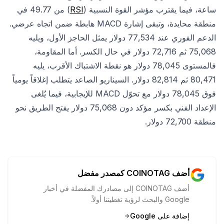
ساعة، فيما يقترب مؤشر القوة النسبية (
RSI
) من 49.77 في
منطقة محايدة، وتبقى إشارة MACD هابطة ضمن اتجاه عرضي.
الدعم الفوري عند 77,534 دولار يمثل الحاجز الأول، ويليه
75,068 ثم 72,716 دولار في حال الكسر. أما المقاومة،
فالمستوى 78,045 دولار هو نقطة الاشتباك الأقرب، يليه
80,471 ثم 82,814 دولار. السيناريو الصاعد يتطلب إغلاقاً يومياً
فوق 78,045 دولار مع تحوّل MACD للإيجابية، فيما يُلغى
الإعداد الفني بكسر مؤكد دون 75,068 دولار يفتح الطريق نحو
منطقة 72,700 دولار.
أضف COINOTAG كمصدر مفضل
أضف COINOTAG إلى مصادرك المفضلة في أخبار
Google والبحث لرؤية تغطيتنا أولاً.
إضافة على Google