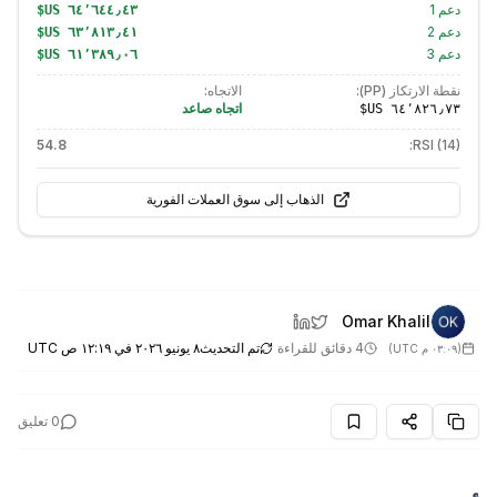
دعم
1
دعم
2
دعم
3
نقطة الارتكاز (PP):
الاتجاه:
اتجاه صاعد
54.8
RSI (14):
الذهاب إلى سوق العملات الفورية
Omar Khalil
4 دقائق للقراءة
تم التحديث
٨ يونيو ٢٠٢٦ في ١٢:١٩ ص UTC
(
٠٣:٠٩ م UTC
)
0
تعليق