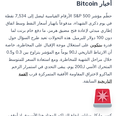
أخبار Bitcoin
حطّم مؤشر S&P 500 الأرقام القياسية ليصل إلى 7,534 نقطة
في يوم ذكرى الشهداء، مدفوعاً بانهيار أسعار النفط وسط اتفاق
إطاري مبدئي لإعادة فتح مضيق هرمز، ما دفع خام برنت لما
دون 100 دولار للبرميل. هذه التحولات تعيد طرح السؤال حول
قدرة
بيتكوين
على استغلال موجة الإقبال على المخاطرة، خاصة
أن الارتباط التاريخي لـ90 يوماً مع المؤشر يتراوح بين 0.3 و0.5
خلال مراحل الشهية للمخاطرة. ومع استعادة السعر للمتوسط
المتحرك الأسي لـ200 يوم، يبقى التحدي في استمرار الزخم
الماكرو لاختراق المقاومة الأفقية المتمركزة قرب
القمة
التاريخية
السابقة.
كسر مايكل سايلور إيقاع التراكم المعتاد هذا الأسبوع، إذ أوقف