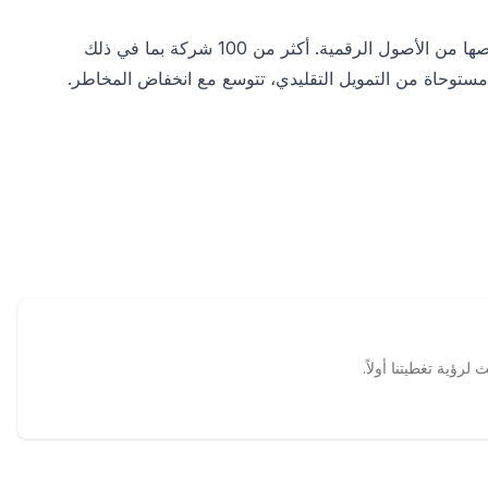
وفقًا لاستطلاع EY-Parthenon، 73% من المؤسسات ستزيد حصصها من الأصول الرقمية. أكثر من 100 شركة بما في ذلك