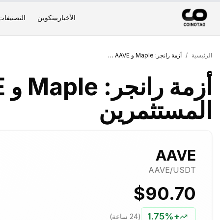
الأخبار
بيتكوين
التصنيفات
الرئيسية
/
أزمة رانجر: Maple و AAVE علاقات المستثمرين
المستثمرين
AAVE
AAVE
/USDT
$90.70
1.75%
+
(24 ساعة)