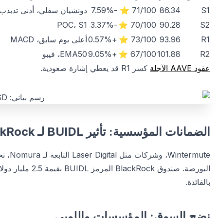
S1
86.34
71/100 ⭐
-7.59%
دونشيان سفلي، أدنى تذبذب
POC، S1
-3.37%
70/100 ⭐
90.28
S2
R1
93.96
73/100 ⭐
+0.57%
أعلى يوم سابق، MACD
R2
101.88
67/100 ⭐
+9.05%
EMA50، فيبو
عقود AAVE الآجلة
كسر R1 قد يعطي إشارة صعودية.
الضمانات المؤسسية: تأثير BUIDL لـ BlackRock
ermute
البورصة. صندوق k
بالفائدة.
نضج السوق: المؤسسات واللوبي