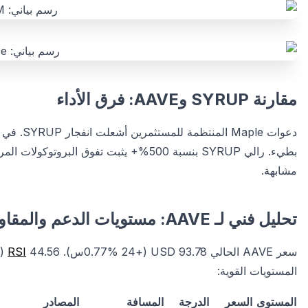
مقارنة SYRUP وAAVE: فرق الأداء
دعوات Maple المنتظمة للمستثمرين أشعلت انفجار SYRUP. في المقابل، AAVE مستقر في الإقراض
مشابهة.
تحليل فني لـ AAVE: مستويات الدعم والمقاومة
سعر AAVE الحالي 93.78 USD (+0.77% 24س).
RSI
المستويات القوية:
المستوى
السعر
الدرجة
المسافة
المصادر