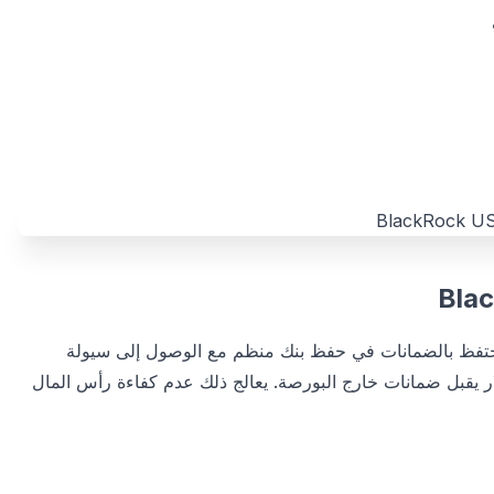
Wint، وشركات مثل Laser Digital التابعة لـ Nomura، تحتفظ بالضمانات في حفظ بنك منظم مع الوصول إلى سيولة
BlackRoc المرمز BUIDL بقيمة 2.5 مليار دولار يقبل ضمانات خارج البورصة. يعالج ذلك عدم كفاءة رأس المال