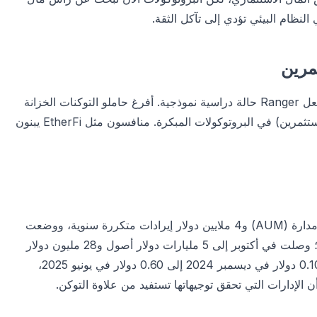
لنظام البيئي تؤدي إلى تآكل الثقة.
بعد العرض اللامع في حدث Breakpoint، أدت أزمة السيولة إلى جعل Ranger حالة دراسية نموذجية. أفرغ حاملو التوكنات الخزانة
بسبب نقص الشفافية. يظهر ذلك أهمية استراتيجية IR (علاقات المستثمرين) في البروتوكولات المبكرة. منافسون مثل EtherFi يبنون
في يناير 2025، سجلت Maple Finance 460 مليون دولار أصول مدارة (AUM) و4 ملايين دولار إيرادات متكررة سنوية، ووضعت
هدفًا لـ5 مليارات دولار AUM و30 مليون دولار إيرادات لعام 2025؛ وصلت في أكتوبر إلى 5 مليارات دولار أصول و28 مليون دولار
إيرادات سنوية مستندة إلى 30 يومًا. قفز سعر توكن SYRUP من 0.10 دولار في ديسمبر 2024 إلى 0.60 دولار في يونيو 2025،