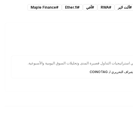
#
ألت لاير
#
RWA
#
آفي
#
Ether.fi
#
Maple Finance
تراتيجيات التداول قصيرة المدى وتحليلات السوق اليومية والأسبوعية.
شراف التحريري لـ COINOTAG
.