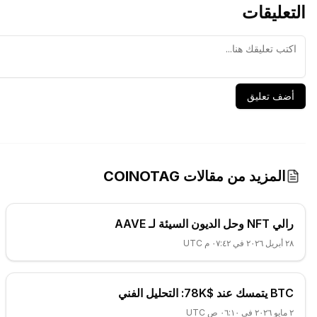
التعليقات
أضف تعليق
المزيد من مقالات COINOTAG
رالي NFT وحل الديون السيئة لـ AAVE
٢٨ أبريل ٢٠٢٦ في ٠٧:٤٢ م UTC
BTC يتمسك عند $78K: التحليل الفني
٢ مايو ٢٠٢٦ في ٠٦:١٠ ص UTC