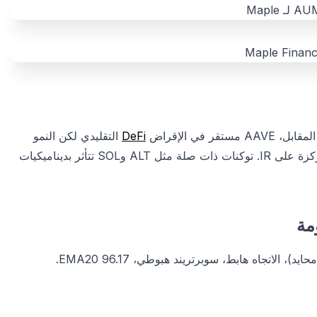
DeFi
التقليدي لكن النمو
بطيء. رالي SYRUP بنسبة 500%+ يثبت تفوق البروتوكولات المركزة على IR. توكنات ذات صلة مثل ALT وSOL تتأثر بديناميكيات
44.56 (محايد)، الاتجاه هابط، سوبرتريند هبوطي، EMA20 96.17.