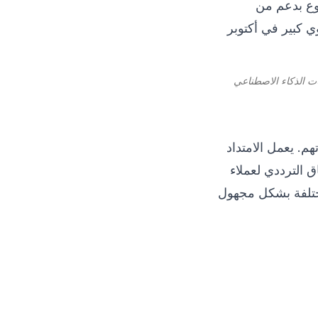
ات. حصل المشروع بدعم من
إنزال جوي كبير في أكتوبر
لمستخدمون امتداد Grass على متصفحاتهم. يعمل الامتداد
 الخامل للشبكة. يوجّه بروتوكول Grass هذا النطاق الترددي لعملاء
 مختلفة بشكل مجهول