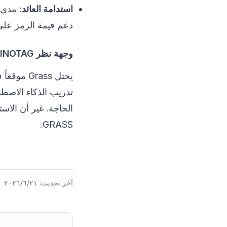
استدامة العائد
: مدى 
دعم قيمة الرمز على 
وجهة نظر COINOTAG
الحاجة. غير أن الاست
GRASS.
آخر تحديث:
٢١‏/٦‏/٢٠٢٦