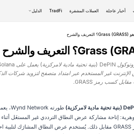
أخبار عاجلة
العملات المشفرة
TradFi
الدليل
G)؟ التعريف والشرح
إنترنت غير المستخدم عبر امتداد متصفح لتزويد شركات الذكا
قابل كسب رمز GRASS.
 تحتية مادية لامركزية)
طورته ork
ة الجوهرية: إتاحة مشاركة عرض النطاق الترددي غير المستغَل أثناء
اليومي وكسب رموز GRASS مقابل ذلك. يُستخدم عرض النطاق المشارَك لت