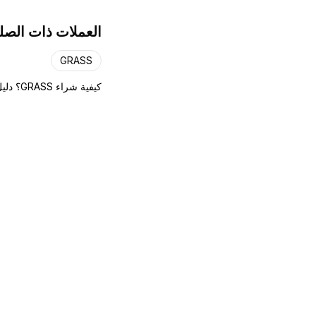
يُمكّن المشاريع من
العملات ذات الصل
بسهولة.
GRASS
كيفية شراء GRASS؟ دليل الشراء خطوة بخطوة ←