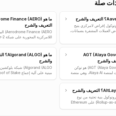
ات صلة
التعريف والشرح
Aave) بروتوكول إقراض لامركزي يتيح
ض العملات المشفرة بضمانات،
 Finance (AERO
عات السيولة لكسب عوائد.
اللامركزي
أُطلق عام 2020 على شبكة Ethereum بعد إعادة
من Coinbase)، استُوحي نموذجه
سمية ETHLend، واخترع مفهوم القروض الفورية
Velodrome على m
Flash L)، وأصبح أحد الركائز الأساسية
متقدم قائم ع
AGT (Alaya Govern
ما هو d (ALGO
ومة DeFi من خلال دعمه لسلاسل بلوكشين
يُستخدم AERO رمزاً للحوكمة 
والشرح
AGT (Alaya Governance Token) هو توكن
Algorand (ALGO) شبكة بلوك
بمكانته بوصفه المنصة السائدة لـ DeFi على Base.
الحوكمة والمكافآت لمنصة Alaya AI، وهي منصة
مبنية على آلية إجماع ake
 ببيانات الذكاء الاصطناعي
تعمل على BNB Chain. تحفّز المنصة المستخدمين
الحا
والتحقق منها لنماذج الذكاء
بأوقات إتمام معاملات شبه فورية 
الاصطناعي عبر آليات تلعيب (gamification)
اللامركزية والأمان حتى مع حجم ش
AltLayer ) بروتوكول بنية تحتية من نوع
NFT.
Rollup-as-a-Service (RaaS) على Ethereum
، يوفر rollups مدعومة بأمان إعادة تخزين
EigenLayer. يدعم AltLayer أطر rollup مختلفة