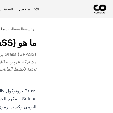
الأخبار
بيتكوين
التصنيفات
الرئيسية
›
المصطلحات
›
ما هو rass (GRASS
ما هو Grass (GRASS)؟ التعريف والشرح
مشاركة عرض نطاق ال
تحتية لكشط البيانات م
Grass
بروتوكول
DePIN (بنية
Solana. الفكر