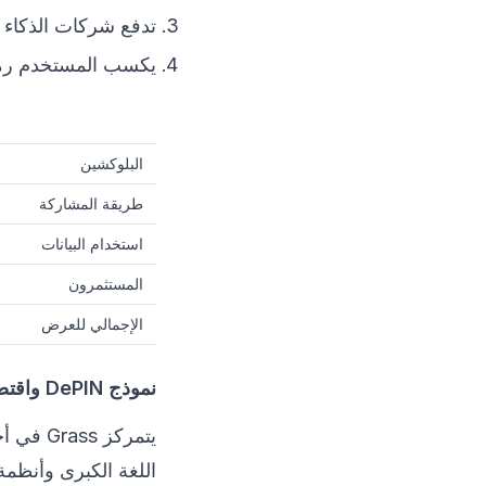
تدفع شركات الذكاء ا
يكسب المستخدم رموز GRASS بنسبة متناسبة مع 
البلوكشين
طريقة المشاركة
استخدام البيانات
المستثمرون
الإجمالي للعرض
نموذج DePIN واقتصاد بيانات الذكاء الاصطناعي
يتمركز Grass في أحد أكثر قطاعات DePIN إثارةً للاهتمام —
اللغة الكبرى وأنظمة