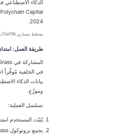
2024.
مخطط معماري DePIN لـ Grass — تدفق البيانات بين عقد المستخدمين وأنفاق كشط البيانات وعملاء بيانات الذكاء الاصطناعي
طريقة العمل: امتدا
بيانات الذكاء الاصط
وموزّع.
تسلسل العملية:
يُثبّت المستخدم امتداد Grass ويتصل بال
يجمع بروتوكول Grass النطاق الترددي الخامل للمستخدم.