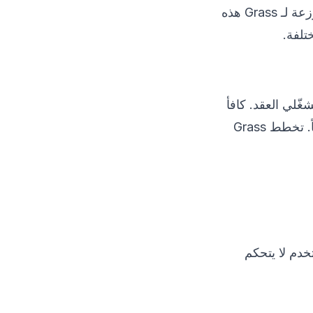
البيانات التقليدية على خوادم مركزية يسهل اكتشافها وحجبها. تحلّ شبكة العقد الموزعة لـ Grass هذه
ع ومشغّلي العقد. كافأ
إنزال الموسم الأول في أكتوبر 2024 المشغّلين المبكرين واستقطب اهتماماً واسعاً. تخطط Grass
خدم لا يتحكم