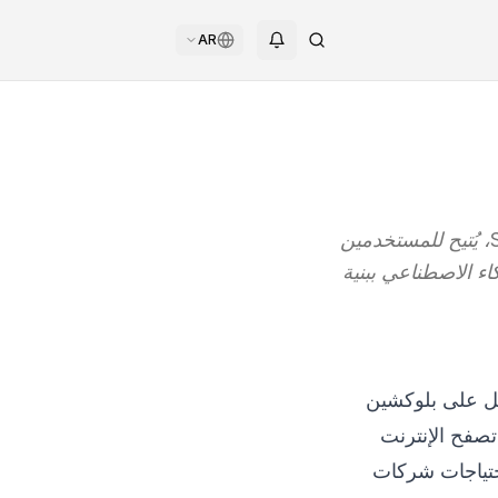
AR
Grass (GRASS) بروتوكول DePIN (بنية تحتية مادية لامركزية) يعمل على Solana، يُتيح للمستخدمين
ء الاصطناعي ببنية
Wynd Netw، يعمل على بلوكشين
 تصفح الإنترنت
لبية احتياجات شركات