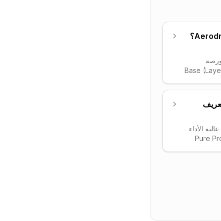
ما هو Aerodrome Finance (AERO)؟
Aerodrome) البورصة
ة المحورية على شبكة Base (Layer-2
ا من
Optimis مع نظام تحفيز
لى آلية veAERO (رهان التصويت).
Algoran)؟ التعريف
وتوجيه مكافآت
السيولة، وحقّق بعد إطلاقه عام 2023 نمواً سريعاً
شين عالية الأداء
Pure Proof of St
(PPoS) الفريدة، طوّرها البروفيسور Silvio Micali
ئز على جائزة تورينغ عام 2018. تتميز الشبكة
وضمان
بكة ضخم.