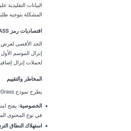
المشكلة بتوجيه طلبات البيانات عبر عناو
اقتصاديات رمز GRASS والإنزال الجوي
لحملات إنزال إضافية
المخاطر والتقييم
يطرح نموذج Grass تساؤلات مشروعة:
الخصوصية
: يفتح ام
في نوع المحتوى ال
استهلاك النطاق التر