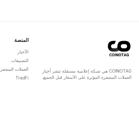
المنصة
الأخبار
التصنيفات
العملات المشفرة
COINOTAG هي شبكة إعلامية مستقلة تنشر أخبار
العملات المشفرة المؤثرة على الأسعار قبل الجميع.
TradFi
الدليل
COINOTAG LLC · مركز شمس للأعمال، الشارقة، 839،
الإمارات
خريطة الموقع
منظمة إعلامية مسجلة؛ يلتزم محتوانا بمعايير التحرير النزيهة.