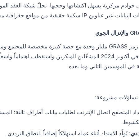
ين IP سكنية حقيقية من مواقع جغرافية مختلفة.
الحد الأقصى لعرض رمز GRASS مليار وحدة مع حصة كبيرة مخصصة للمجتم
 في الموسمين الثاني وما بعده.
تداد المتصفح اتصال الإنترنت لطلبات بيانات أطراف ثالثة؛ المست
مكشوط.
ددي
: يُولّد الامتداد أثناء عمله استهلاكاً إضافياً للنطاق الترددي.