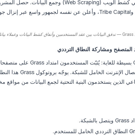
الذكاء الاصطناعي في كشط الويب (Web Scraping) وجمع البيان
Polychain Capital وTribe Capital، وأعلن عن نفسه لجمهور واسع عبر 
د المتصفح ومشاركة النطاق الترددي
المشاركة في Grass بسيطة للغاية: يُثبّت ا
في الخلفية مُوفِّراً اتصال الإنترنت
ناعي الذين يستخدمون البنية التحتية لجمع البيانات من مواقع
شبكة.