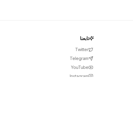
تابعنا
Twitter
Telegram
YouTube
Instagram
Facebook
LinkedIn
RSS Feed