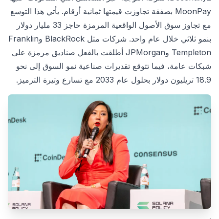
MoonPay بصفقة تجاوزت قيمتها ثمانية أرقام. يأتي هذا التوسع
مع تجاوز سوق الأصول الواقعية المرمزة حاجز 33 مليار دولار
بنمو ثلاثي خلال عام واحد. شركات مثل BlackRock وFranklin
Templeton وJPMorgan أطلقت بالفعل صناديق مرمزة على
شبكات عامة، فيما تتوقع تقديرات صناعية نمو السوق إلى نحو
18.9 تريليون دولار بحلول عام 2033 مع تسارع وتيرة الترميز.