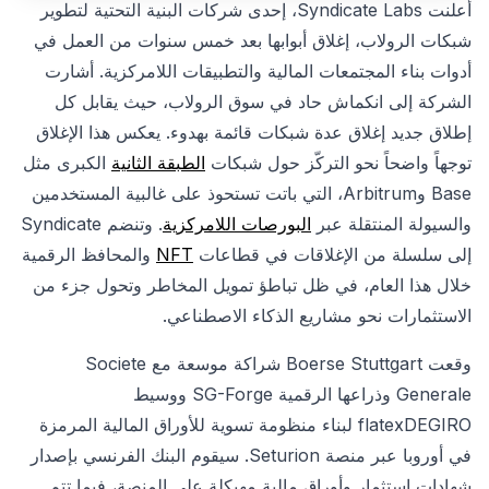
أعلنت Syndicate Labs، إحدى شركات البنية التحتية لتطوير
شبكات الرولاب، إغلاق أبوابها بعد خمس سنوات من العمل في
أدوات بناء المجتمعات المالية والتطبيقات اللامركزية. أشارت
الشركة إلى انكماش حاد في سوق الرولاب، حيث يقابل كل
إطلاق جديد إغلاق عدة شبكات قائمة بهدوء. يعكس هذا الإغلاق
توجهاً واضحاً نحو التركّز حول شبكات
الطبقة الثانية
الكبرى مثل
Base وArbitrum، التي باتت تستحوذ على غالبية المستخدمين
والسيولة المنتقلة عبر
البورصات اللامركزية
. وتنضم Syndicate
إلى سلسلة من الإغلاقات في قطاعات
NFT
والمحافظ الرقمية
خلال هذا العام، في ظل تباطؤ تمويل المخاطر وتحول جزء من
الاستثمارات نحو مشاريع الذكاء الاصطناعي.
وقعت Boerse Stuttgart شراكة موسعة مع Societe
Generale وذراعها الرقمية SG-Forge ووسيط
flatexDEGIRO لبناء منظومة تسوية للأوراق المالية المرمزة
في أوروبا عبر منصة Seturion. سيقوم البنك الفرنسي بإصدار
شهادات استثمار وأوراق مالية مهيكلة على المنصة، فيما تتم