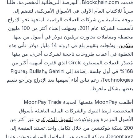
قدمت Blockchain.com، البورصة البريطانية المخضرمة، طلباً
سرياً للاكتتاب العام الأولي في الأسواق الأمريكية، لتنضم إلى
موجة متنامية من شركات العملات الرقمية المتجهة نحو الإدراج.
تأسست الشركة عام 2011، وسهلت إنشاء أكثر من 100 مليون
محفظة ومعاملات تجاوزت تريليون دولار في أصول من بينها
بيتكوين
، وسُجلت بتقييم بلغ في ذروته 14 مليار دولار. تأتي هذه
الخطوة في أعقاب طروحات ناجحة لشركات أخرى، من بينها
مُصدّر العملات المستقرة Circle الذي قفزت أسهمه أكثر من
168% في أول جلسة، إضافة إلى Gemini وBullish وFigure
Technologies، رغم تباين أداء أسهمها بعد الإدراج وتراجع تقييم
بعضها بشكل ملحوظ.
أطلقت MoonPay منصتها الجديدة MoonPay Trade
المخصصة لربط البنوك والشركات المالية الناشئة بأسواق
الأصول المرمزة وبروتوكولات
التمويل اللامركزي
عبر أكثر من
200 شبكة بلوكتشين من خلال تكامل واحد. تستند المنصة إلى
Decent.xyz، شركة التوجيه عبر السلاسل التي استحوذت عليها