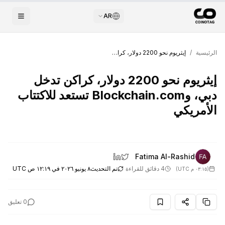
AR
الرئيسية
/
إيثريوم نحو 2200 دولار، كراكن تدخل دبي، وBlockchain.com تستعد للاكتتاب الأمريكي
إيثريوم نحو 2200 دولار، كراكن تدخل
دبي، وBlockchain.com تستعد للاكتتاب
الأمريكي
Fatima Al-Rashid
4 دقائق للقراءة
تم التحديث
٨ يونيو ٢٠٢٦ في ١٢:١٩ ص UTC
(
٠٣:١٥ م UTC
)
0
تعليق