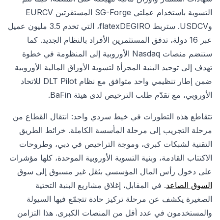
التسوية باستخدام عملتي SG-Forge المستقرتين EURCV
وUSDCV. ستربط flatexDEGIRO، التي تخدم 3.5 مليون عميل
عبر 16 دولة، تدفق المستثمرين الأفراد بالنظام الجديد. كما
ستنضم منصات Nasdaq الأوروبية إلى المنظومة في خطوة
تهدف إلى توحيد البنية المجزأة لتسوية الأوراق المالية الأوروبية
ضمن إطار تنظيمي واحد متوافق مع نظام DLT Pilot للاتحاد
الأوروبي، مع تقدّم طلب الترخيص لدى هيئة BaFin.
تتقاطع هذه التطورات في خيط سردي واحد: انتقال القطاع من
مرحلة التجريب إلى مرحلة المأسسة الكاملة. خرائط الطريق
التقنية لشبكات كبرى، وموجة التراخيص في دبي، وطروحات
الاكتتاب القادمة، وبنية التسوية الأوروبية الموحدة، كلها مؤشرات
على دخول رأس المال المؤسسي بثقل غير مسبوق إلى سوق
السوق الصاعد
. في المقابل، إغلاق مشاريع البنية التحتية
الصغيرة يكشف عن مرحلة تركيز حادة تتجمّع فيها السيولة
والمستخدمون في عدد أقل من المنصات الكبرى. هذا التزامن