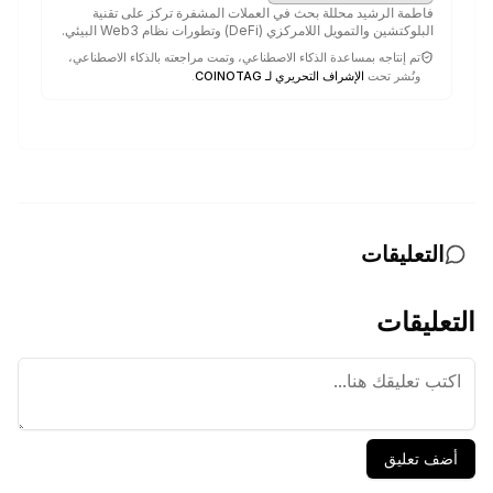
فاطمة الرشيد محللة بحث في العملات المشفرة تركز على تقنية
البلوكتشين والتمويل اللامركزي (DeFi) وتطورات نظام Web3 البيئي.
تم إنتاجه بمساعدة الذكاء الاصطناعي، وتمت مراجعته بالذكاء الاصطناعي،
ونُشر تحت
الإشراف التحريري لـ COINOTAG
.
التعليقات
التعليقات
أضف تعليق