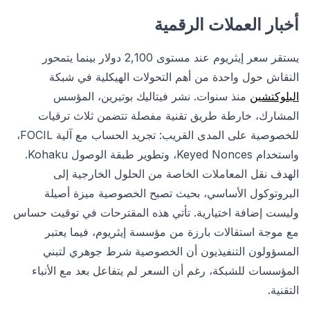
أخبار العملات الرقمية
يستقر سعر إيثريوم عند مستوى 2,100 دولار بينما يتمحور
النقاش حول واحدة من أهم التحولات الهيكلية في شبكة
البلوكتشين
منذ سنوات. نشر فيتاليك بوتيرين، المؤسس
المشارك، خارطة طريق تقنية مفصلة تتضمن ثلاث ترقيات
للخصوصية على المدى القريب: تجريد الحساب مع آلية FOCIL،
واستخدام Keyed Nonces، وتطوير طبقة الوصول Kohaku.
الهدف نقل المعاملات الخاصة من الحلول الخارجية إلى
البروتوكول الأساسي، بحيث تصبح الخصوصية ميزة أصيلة
وليست إضافة اختيارية. تأتي هذه المقترحات في توقيت حساس
مع موجة استقالات بارزة من مؤسسة إيثريوم، فيما يعتبر
المسؤولون التنفيذيون أن الخصوصية شرط جوهري لتبني
المؤسسات للشبكة، رغم أن السعر لم يتفاعل بعد مع الأنباء
التقنية.