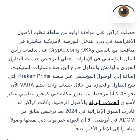
حصلت كراكن على موافقة أولية من سلطة تنظيم الأصول
الافتراضية في دبي، لتدخل البورصة الأمريكية مباشرة في
منافسة مع باينانس وOKX وCrypto.com على تدفقات رأس
المال المؤسسي في الإمارات. يغطي الترخيص خدمات التداول
الفوري والهامش والتداول خارج البورصة وعمليات الستيكينج،
إضافة إلى الوصول المؤسسي عبر منصة Kraken Prime التي
تتيح التداول والحيازة من خلال حساب واحد. تضم VARA الآن
نحو 49 كياناً مرخصاً، مما يعزز مكانة دبي كمحور تنظيمي مبكر
لأسواق
العملات البديلة
والأصول الرقمية. وكانت كراكن قد
غادرت السوق الإماراتية في 2024 بعد ترخيص سابق من
ADGM في أبوظبي، إلا أن العودة عبر بوابة دبي تمنحها وصولاً
مباشراً إلى الإطار الأكثر نضجاً.