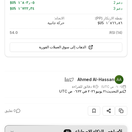
دعم
2
دعم
3
نقطة الارتكاز (PP):
الاتجاه:
حركة جانبية
54.0
RSI (14):
الذهاب إلى سوق العملات الفورية
Ahmed Al-Hassan
4 دقائق للقراءة
(
٠٦:٠٦ ص UTC
)
تم التحديث
٢١ يونيو ٢٠٢٦ في ٠٦:٢٢ ص UTC
0
تعليق
ملخص الذكاء الاصطناعي
AI