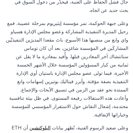
حال فشل الحفاظ على العتبة، فيحذّر من دخول السوق في
بحث جديد عن اتجاه.
وعلى جبهة الحوكمة، تمر مؤسسة إيثيريوم بمرحلة عصيبة. فمع
رحيل المديرة التنفيذية المشاركة وعضو مجلس الإدارة هسياو
واي وانغ من منصبها هذا الأسبوع، باتَ مقعدا المديرَين التنفيذيَّين
المشاركَين في المؤسسة شاغرَين، بعد أن كان توماس
ستانتشاك آخر المغادرين قبلها. وأُفيد بمغادرة ما لا يقل عن
ثمانية من كبار المسؤولين المؤسسة خلال الأشهر الخمسة
الأخيرة، فيما تولى عضو مجلس الإدارة باستيان أوي الإدارة
التنفيذية بصفة مؤقتة. وأبرز فيتاليك بوتيرين إسهامات وانغ
الممتدة نحو عقد من الزمن في تنسيق الأبحاث والإجماع.
وأعادت هذه الاستقالات رفيعة المستوى، في ظل بيئة تنافسية
محتدمة، إشعال النقاش حول الاستقرار المؤسسي للمؤسسة
وخياراتها الإنفاقية.
وعلى صعيد الرسوم الفنية، تُظهر بيانات
البلوكتشين
أن ETH