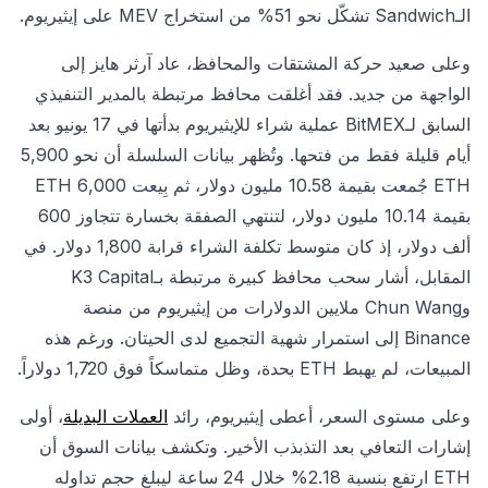
الـSandwich تشكّل نحو 51% من استخراج MEV على إيثيريوم.
وعلى صعيد حركة المشتقات والمحافظ، عاد آرثر هايز إلى
الواجهة من جديد. فقد أغلقت محافظ مرتبطة بالمدير التنفيذي
السابق لـBitMEX عملية شراء للإيثيريوم بدأتها في 17 يونيو بعد
أيام قليلة فقط من فتحها. وتُظهر بيانات السلسلة أن نحو 5,900
ETH جُمعت بقيمة 10.58 مليون دولار، ثم بِيعت 6,000 ETH
بقيمة 10.14 مليون دولار، لتنتهي الصفقة بخسارة تتجاوز 600
ألف دولار، إذ كان متوسط تكلفة الشراء قرابة 1,800 دولار. في
المقابل، أشار سحب محافظ كبيرة مرتبطة بـK3 Capital
وChun Wang ملايين الدولارات من إيثيريوم من منصة
Binance إلى استمرار شهية التجميع لدى الحيتان. ورغم هذه
المبيعات، لم يهبط ETH بحدة، وظل متماسكاً فوق 1,720 دولاراً.
وعلى مستوى السعر، أعطى إيثيريوم، رائد
العملات البديلة
، أولى
إشارات التعافي بعد التذبذب الأخير. وتكشف بيانات السوق أن
ETH ارتفع بنسبة 2.18% خلال 24 ساعة ليبلغ حجم تداوله