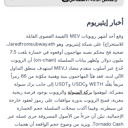
أخبار إيثيريوم
وقع أحد أشهر روبوتات MEV (القيمة القصوى القابلة
للاستخراج) على شبكة إيثيريوم، وهو Jaredfromsubway.eth،
ضحية فخ محكم نصبه مهاجمون أوقعوه في خسارة بلغت 7.5
مليون دولار. وتُظهر بيانات السلسلة (on-chain) أن الروبوت
خُدع عبر أسلوب متقدم مضاد لـMEV استهدف منطق التداول
الآلي لديه. فقد هيّأ المهاجمون بنية وهمية مكوّنة من 66 رمزاً
مزيفاً يقلّد WETH وUSDC وUSDT إلى جانب برك سيولة
مفبركة، ليوهموا
بركة السيولة
والروبوت بوجود فرصة ربحية
مغرية، فمنح الروبوت بدوره موافقات على رموز لعقود خارجة
عن سيطرته. وفيما أكدت سجلات السلسلة حجم الخسارة
الإجمالية، تبيّن أن جزءاً من الأصول المسروقة جرى غسله عبر
Tornado Cash. ويزيد من وضوح حجم الواقعة أن هجمات