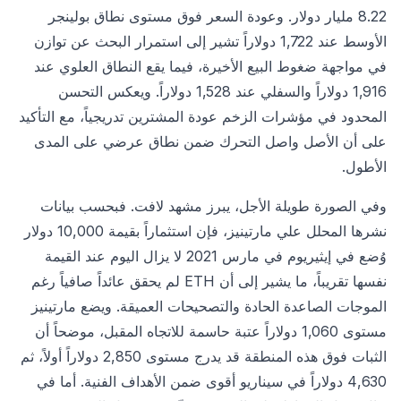
8.22 مليار دولار. وعودة السعر فوق مستوى نطاق بولينجر
الأوسط عند 1,722 دولاراً تشير إلى استمرار البحث عن توازن
في مواجهة ضغوط البيع الأخيرة، فيما يقع النطاق العلوي عند
1,916 دولاراً والسفلي عند 1,528 دولاراً. ويعكس التحسن
المحدود في مؤشرات الزخم عودة المشترين تدريجياً، مع التأكيد
على أن الأصل واصل التحرك ضمن نطاق عرضي على المدى
الأطول.
وفي الصورة طويلة الأجل، يبرز مشهد لافت. فبحسب بيانات
نشرها المحلل علي مارتينيز، فإن استثماراً بقيمة 10,000 دولار
وُضع في إيثيريوم في مارس 2021 لا يزال اليوم عند القيمة
نفسها تقريباً، ما يشير إلى أن ETH لم يحقق عائداً صافياً رغم
الموجات الصاعدة الحادة والتصحيحات العميقة. ويضع مارتينيز
مستوى 1,060 دولاراً عتبة حاسمة للاتجاه المقبل، موضحاً أن
الثبات فوق هذه المنطقة قد يدرج مستوى 2,850 دولاراً أولاً، ثم
4,630 دولاراً في سيناريو أقوى ضمن الأهداف الفنية. أما في