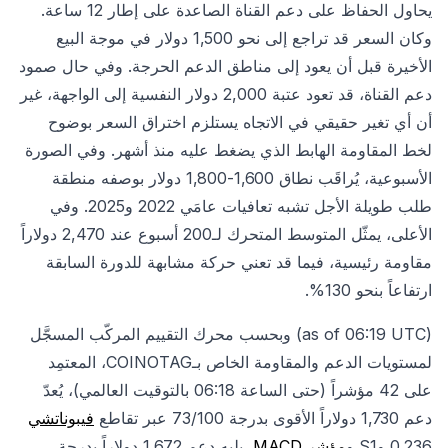
يحاول الحفاظ على دعم القناة الصاعدة على إطار 12 ساعة.
وكان السعر قد تراجع إلى نحو 1,500 دولار في موجة البيع
الأخيرة قبل أن يعود إلى مناطق الدعم الحرجة. وفي حال صمود
دعم القناة، قد تعود عتبة 2,000 دولار النفسية إلى الواجهة، غير
أن أي تغير حقيقي في الاتجاه يستلزم اختراق السعر بوضوح
لخط المقاومة الهابط الذي يضغط عليه منذ أشهر. وفي الصورة
الأسبوعية، يُراقَب نطاق 1,600-1,800 دولار بوصفه منطقة
طلب طويلة الأجل تشبه تعافيات عامَي 2022 و2025. وفي
الأعلى، يمثّل المتوسط المتحرك لـ200 أسبوع عند 2,470 دولاراً
مقاومة رئيسية، فيما قد تعني حركة مشابهة للدورة السابقة
ارتفاعاً بنحو 130%.
(as of 06:19 UTC) وبحسب محرك التقييم المركّب المسجَّل
لمستويات الدعم والمقاومة الخاص بـCOINOTAG، المعتمِد
على 42 مؤشراً (حتى الساعة 06:18 بالتوقيت العالمي)، يُعدّ
دعم 1,730 دولاراً الأقوى بدرجة 73/100 عبر تقاطع
فيبوناتشي
0.236 وS1 و
مؤشر MACD
، يليه دعم 1,672 دولاراً بدرجة