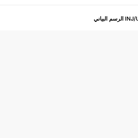
ياني
INJ
متقدم
المؤشرات