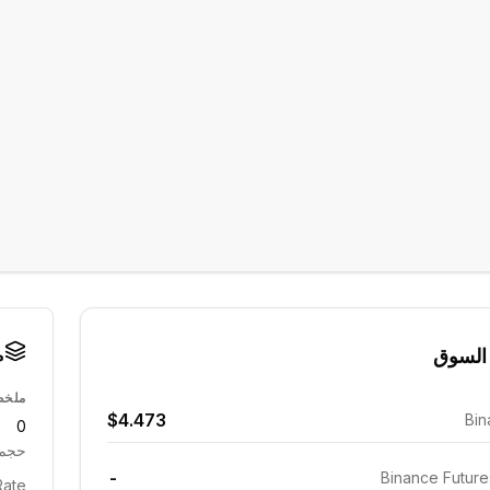
م
السوق
ملخص
$4.473
Bin
0
حجم 24 ساع
-
Binance Futur
ate: