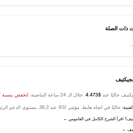
ت ذات الصلة
..
نجيكتيف
يكتيف
حاليًا عند
$4.473
. خلال الـ 24 ساعة الماضية،
انخفض
بنسبة
7
فنية:
حاليًا في اتجاه
هابط
.
مؤشر RSI عند 38.3.
مستوى الدعم الرئيسي ع
كتيف؟ اقرأ الشرح الكامل في القاموس ←
تيف ←