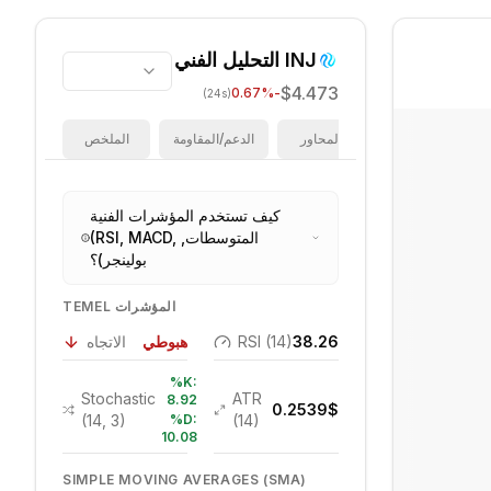
INJ
التحليل الفني
$4.473
%
-0.67
(24s)
فيبوناتشي
المحاور
الدعم/المقاومة
الملخص
كيف تستخدم المؤشرات الفنية
(RSI, MACD, المتوسطات,
بولينجر)؟
TEMEL المؤشرات
38.26
RSI (14)
هبوطي
الاتجاه
%K:
Stochastic
ATR
8.92
0.2539
$
(14, 3)
%D:
(14)
10.08
SIMPLE MOVING AVERAGES (SMA)