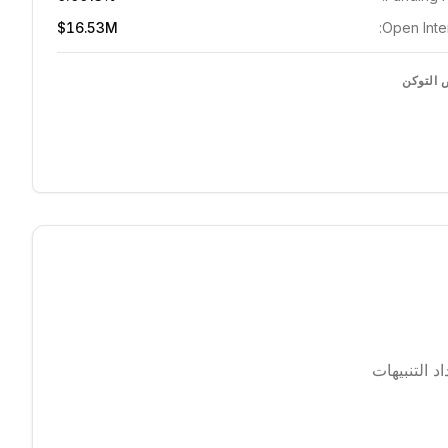
$16.53M
Open Inter
التوكن
 التنبيهات