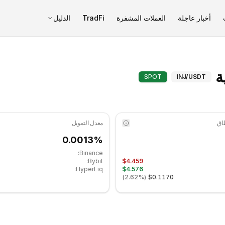
أخبار عاجلة
العملات المشفرة
TradFi
الدليل
إنجيكتيف (INJ) المؤشرات الفنية - COINOTAG
SPOT
INJ
/USDT
معدل التمويل
0.0013%
Binance:
Bybit:
$4.459
HyperLiq:
$4.576
)
2.62%
(
$0.1170