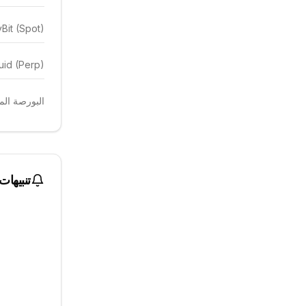
Bit (Spot)
uid (Perp)
البورصة المهيمن
تنبيهات