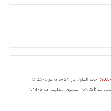
0.6
%
.
حجم التداول في 24 ساعة هو $2.57 M.
ند $4.4235.
مستوى المقاومة عند $4.487.