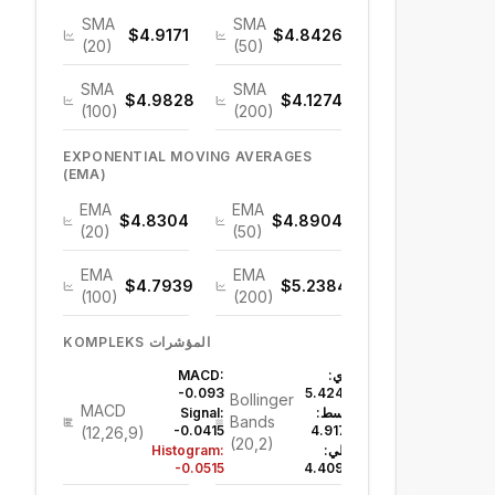
SMA
SMA
$4.9171
$4.8426
(20)
(50)
SMA
SMA
$4.9828
$4.1274
(100)
(200)
EXPONENTIAL MOVING AVERAGES
(EMA)
EMA
EMA
$4.8304
$4.8904
(20)
(50)
EMA
EMA
$4.7939
$5.2384
(100)
(200)
KOMPLEKS المؤشرات
علوي:
MACD:
-0.093
$5.4242
Bollinger
MACD
متوسط:
Signal:
Bands
-0.0415
$4.9171
(12,26,9)
(20,2)
سفلي:
Histogram:
-0.0515
$4.4099