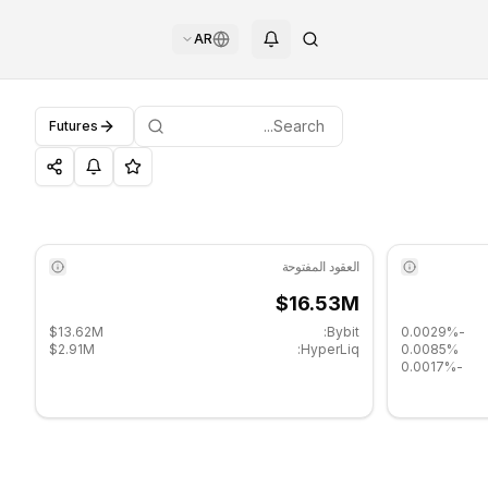
AR
Futures
العقود المفتوحة
$16.53M
$13.62M
Bybit:
-0.0029%
$2.91M
HyperLiq:
0.0085%
-0.0017%