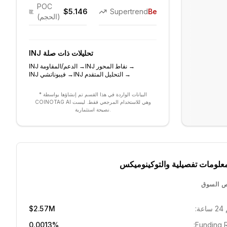
POC
$5.146
Supertrend
Bearish
(الحجم)
تحليلات ذات صلة
INJ
→
نقاط المحور
INJ
→
الدعم/المقاومة
INJ
→
التحليل المتقدم
INJ
→
فيبوناتشي
INJ
* البيانات الواردة في هذا القسم تم إنشاؤها بواسطة
COINOTAG AI وهي للاستخدام المرجعي فقط. ليست
نصيحة استثمارية.
علومات تفصيلية والتوكينوميكس
 السوق
ة:
$2.57M
0.0013%
Funding R