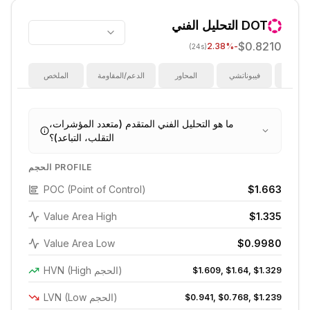
DOT
التحليل الفني
$0.8210
%
-2.38
(24s)
ؤشرات
فيبوناتشي
المحاور
الدعم/المقاومة
الملخص
ما هو التحليل الفني المتقدم (متعدد المؤشرات،
التقلب، التباعد)؟
الحجم PROFILE
POC (Point of Control)
$1.663
Value Area High
$1.335
Value Area Low
$0.9980
HVN (High الحجم)
$1.609, $1.64, $1.329
LVN (Low الحجم)
$0.941, $0.768, $1.239