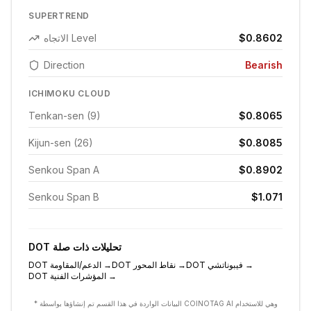
SUPERTREND
$0.8602
الاتجاه Level
Direction
Bearish
ICHIMOKU CLOUD
Tenkan-sen (9)
$0.8065
Kijun-sen (26)
$0.8085
Senkou Span A
$0.8902
Senkou Span B
$1.071
تحليلات ذات صلة
DOT
→
فيبوناتشي
DOT
→
نقاط المحور
DOT
→
الدعم/المقاومة
DOT
→
المؤشرات الفنية
DOT
* البيانات الواردة في هذا القسم تم إنشاؤها بواسطة COINOTAG AI وهي للاستخدام