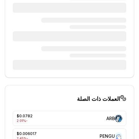
العملات ذات الصلة
$0.0782
ARB
%
-2.01
$0.006017
PENGU
%
-2.45