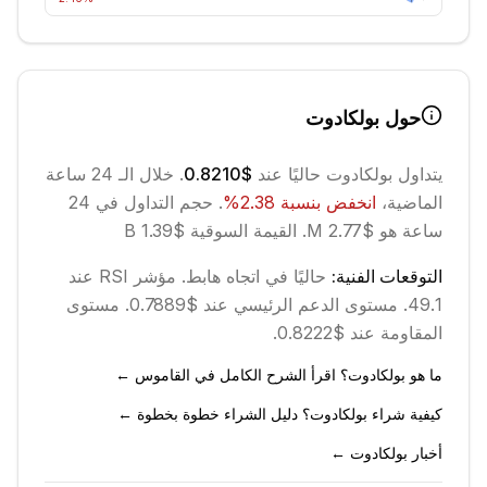
حول
بولكادوت
يتداول
بولكادوت
حاليًا عند
$0.8210
. خلال الـ 24 ساعة
الماضية،
انخفض
بنسبة
2.38
%
.
حجم التداول في 24
ساعة هو $2.77 M.
القيمة السوقية $1.39 B
التوقعات الفنية:
حاليًا في اتجاه
هابط
.
مؤشر RSI عند
49.1.
مستوى الدعم الرئيسي عند $0.7889.
مستوى
المقاومة عند $0.8222.
ما هو بولكادوت؟ اقرأ الشرح الكامل في القاموس ←
كيفية شراء بولكادوت؟ دليل الشراء خطوة بخطوة ←
أخبار بولكادوت ←