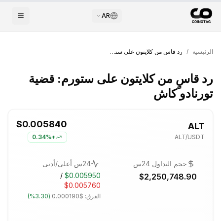
AR
الرئيسية
/
رد قاسٍ من كلايتون على ستورم: قضية تورنادو كاش
رد قاسٍ من كلايتون على ستورم: قضية
تورنادو كاش
$0.005840
ALT
0.34%
+
ALT
/USDT
حجم التداول 24س
24س أعلى/أدنى
/
$0.005950
$2,250,748.90
$0.005760
الفرق:
$0.000190
(
3.30%
)