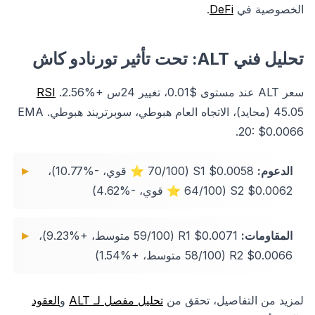
الخصوصية في
DeFi
.
تحليل فني ALT: تحت تأثير تورنادو كاش
سعر ALT عند مستوى $0.01، تغيير 24س +%2.56.
RSI
45.05 (محايد)، الاتجاه العام هبوطي، سوبرتريند هبوطي. EMA
20: $0.0066.
الدعوم:
S1 $0.0058 (70/100 ⭐ قوي، -%10.77)،
S2 $0.0062 (64/100 ⭐ قوي، -%4.62)
المقاومات:
R1 $0.0071 (59/100 متوسط، +%9.23)،
R2 $0.0066 (58/100 متوسط، +%1.54)
لمزيد من التفاصيل، تحقق من
تحليل مفصل لـ ALT
و
العقود