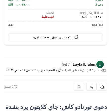
دعم
3
نقطة الارتكاز (PP):
الاتجاه:
اتجاه هابط
44.1
RSI (14):
الذهاب إلى سوق العملات الفورية
Layla Ibrahim
2 دقائق للقراءة
تم التحديث
٨ يونيو ٢٠٢٦ في ١٢:١٩ ص UTC
(
٠٥:٢٨ م UTC
)
0
تعليق
دعوى تورنادو كاش: جاي كلايتون يرد بشدة