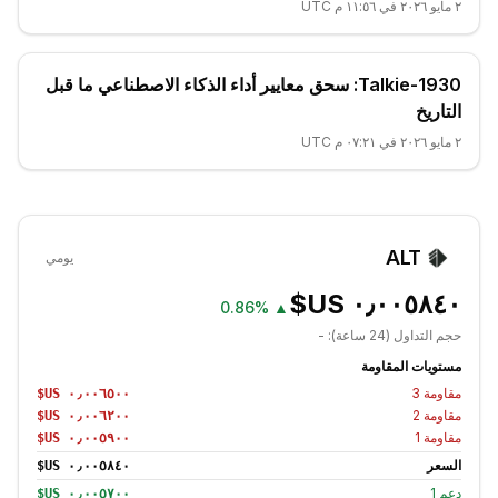
٢ مايو ٢٠٢٦ في ١١:٥٦ م UTC
Talkie-1930: سحق معايير أداء الذكاء الاصطناعي ما قبل
التاريخ
٢ مايو ٢٠٢٦ في ٠٧:٢١ م UTC
ALT
يومي
0.86%
▲
حجم التداول (24 ساعة):
-
مستويات المقاومة
مقاومة
3
مقاومة
2
مقاومة
1
السعر
دعم
1