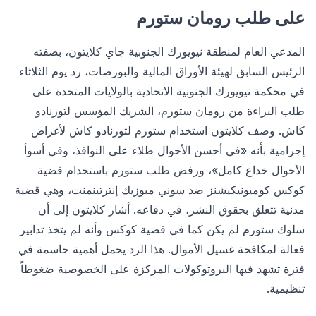
على طلب رومان ستورم
المدعي العام لمنطقة نيويورك الجنوبية جاي كلايتون، بصفته
الرئيس السابق لهيئة الأوراق المالية والبورصات، رد يوم الثلاثاء
في محكمة نيويورك الجنوبية الاتحادية بالولايات المتحدة على
طلب البراءة من رومان ستورم، الشريك المؤسس لتورنادو
كاش. وصف كلايتون استخدام ستورم لتورنادو كاش لأغراض
إجرامية بأنه «في أحسن الأحوال طلاء على النوافذ، وفي أسوأ
الأحوال خداع كامل»، ورفض طلب ستورم باستخدام قضية
كوكس كوميونيكيشنز ضد سوني ميوزيك إنترتينمنت، وهي قضية
مدنية تتعلق بحقوق النشر، في دفاعه. أشار كلايتون إلى أن
سلوك ستورم لم يكن كما في قضية كوكس وأنه لم يتخذ تدابير
فعالة لمكافحة غسيل الأموال. هذا الرد يحمل أهمية حاسمة في
فترة تشهد فيها البروتوكولات المركزة على الخصوصية ضغوطاً
تنظيمية.