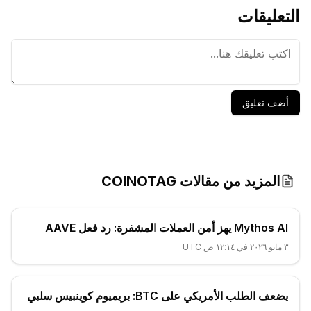
التعليقات
أضف تعليق
المزيد من مقالات COINOTAG
Mythos AI يهز أمن العملات المشفرة: رد فعل AAVE
٣ مايو ٢٠٢٦ في ١٢:١٤ ص UTC
يضعف الطلب الأمريكي على BTC: بريميوم كوينبيس سلبي