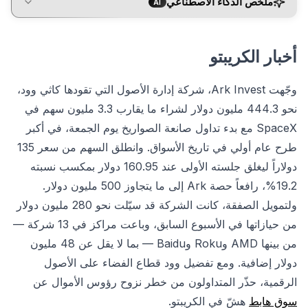
ملخص الذكاء الاصطناعي
AI
أخبار الكريبتو
وجّهت Ark Invest، شركة إدارة الأصول التي تقودها كاثي وود،
نحو 444.3 مليون دولار لشراء ما يقارب 3.3 مليون سهم في
SpaceX مع بدء تداول صانعة الصواريخ يوم الجمعة، في أكبر
طرح عام أولي في تاريخ الأسواق. وانطلق السهم من سعر 135
دولاراً ليغلق جلسته الأولى عند 160.95 دولار بمكسب نسبته
19.2%، رافعاً حصة Ark إلى ما يتجاوز 500 مليون دولار.
ولتمويل الصفقة، كانت الشركة قد سيّلت نحو 280 مليون دولار
من حيازاتها في الأسبوع السابق، وباعت مراكز في 13 شركة —
من بينها AMD وRoku وBaidu — بما لا يقل عن 48 مليون
دولار إضافية. ومع تفضيل وود قطاع الفضاء على الأصول
الرقمية، حذّر المتداولون من خطر نزوح رؤوس الأموال عن
سوق هابط
هشّ في الكريبتو.