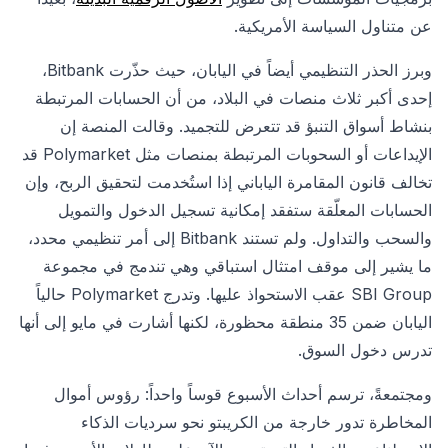
عن متناول السياسة الأمريكية.
وبرز الحذر التنظيمي أيضاً في اليابان، حيث حذّرت Bitbank،
إحدى أكبر ثلاث منصات في البلاد، من أن الحسابات المرتبطة
بنشاط أسواق التنبؤ قد تتعرض للتجميد. وقالت المنصة إن
الإيداعات أو السحوبات المرتبطة بمنصات مثل Polymarket قد
تخالف قانون المقامرة الياباني إذا استُخدمت لتحقيق الربح، وإن
الحسابات المعلّقة ستفقد إمكانية تسجيل الدخول والتمويل
والسحب والتداول. ولم تستند Bitbank إلى أمر تنظيمي محدد،
ما يشير إلى موقف امتثال استباقي وهي تندمج في مجموعة
SBI Group عقب الاستحواذ عليها. وتدرج Polymarket حالياً
اليابان ضمن 35 منطقة محظورة، لكنها أشارت في مايو إلى أنها
تدرس دخول السوق.
ومجتمعةً، ترسم أحداث الأسبوع قوساً واحداً: رؤوس أموال
المخاطرة تدور خارجة من الكريبتو نحو سرديات الذكاء