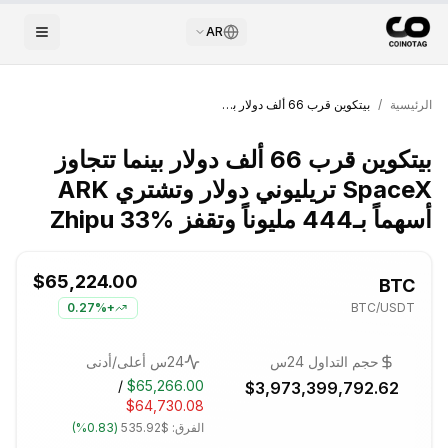
AR
الرئيسية
/
بيتكوين قرب 66 ألف دولار بينما تتجاوز SpaceX تريليوني دولار وتشتري ARK أسهماً بـ444 مليوناً وتقفز Zhipu 33%
بيتكوين قرب 66 ألف دولار بينما تتجاوز
SpaceX تريليوني دولار وتشتري ARK
أسهماً بـ444 مليوناً وتقفز Zhipu 33%
$65,224.00
BTC
0.27%
+
BTC
/USDT
حجم التداول 24س
24س أعلى/أدنى
/
$65,266.00
$3,973,399,792.62
$64,730.08
الفرق:
$535.92
(
0.83%
)