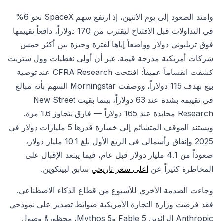
وامتد الصعود إلى يوم الاثنين، إذ ارتفع سهم SpaceX نحو 6%
في التداولات قبل الافتتاح ليقترب من 170 دولاراً، دافعاً تقييمها
فوق تريليوني دولار وواضعاً إياها لفترة وجيزة بين أكثر خمس
شركات أمريكية مدرجة قيمة. غير أن أولى تغطيات وول ستريت
كشفت انقساماً عميقاً: افتتحت CFRA Research عند توصية
بيع بهدف 115 دولاراً، ووصفت Morningstar السهم بأنه مبالغ
في تقييمه بشدة عند 63 دولاراً، بينما بقيت New Street
Research محايدة عند 165 دولاراً — فارق يتجاوز 1.6 مرة.
ويستند الموقف المتشائم إلى خسارة قدرها 5 مليارات دولار في
2025 وإنفاق رأسمالي في الربع الأول بلغ 10.1 مليار دولار،
صعوداً من 4.1 مليار دولار قبل عام، فيما يبتعد الإقبال على
المخاطرة كثيراً عن
أعلى سعر تاريخي
سابق لبيتكوين.
وجاءت الصدمة الأخرى للأسبوع من قطاع الذكاء الاصطناعي.
فقد فرضت وزارة التجارة الأمريكية ضوابط تصدير على نموذجي
Anthropic الرائدين Fable 5 وMythos 5، محظورةً وصول