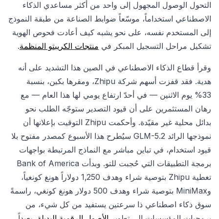
التحول الوصول المجهول إلى واحد من أكثر مساعدي الذكاء
الاصطناعي استخداماً، موسّعاً ضوابط الصناعة من طبقة النموذج
إلى المستخدم نفسه، على نحو يشبه كيف أعادت فحوص الهوية
تشكيل مراحل التسجيل المبكر في
منتجات الكريبتو المنظمة
.
وقرأ قطاع الذكاء الاصطناعي في الصين هذا التشديد على أنه
هدية. فقد قفزت أسهم شركة Zhipu، ومقرها بكين، بنسبة
33% يوم الاثنين — في أحدّ ارتفاع يومي لها هذا العام — مع
رهان المستثمرين على أن قيود التصدير ستوجّه الطلب نحو
بدائل محلية غير مقيّدة. وأحكمت Zhipu التوقيت بإعلانها أن
نموذجها الرائد GLM-5.2 سيُطرح هذا الأسبوع كمصدر مفتوح بلا
قيود استخدام، في تباين مباشر مع النماذج المرتبطة بواجهات
برمجة التطبيقات التي حُجبت للتو. وبدأت Bank of America
تغطية Zhipu بتوصية شراء وهدف 1,250 دولاراً هونغ كونغياً،
وMiniMax بتوصية شراء وهدف 500 دولار هونغ كونغي، راسمةً
سوق ذكاء اصطناعي ذا سرعتين يستفيد من كل شيء، من
برمجيات المؤسسات إلى تطوير
الأصول الرقمية البديلة
، بعيداً