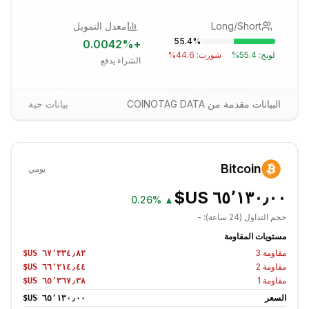
Long/Short
معدل التمويل
55.4
%
0.0042
%
+
لونج:
55.4
%
شورت:
44.6
%
الشراء يدفع
البيانات مقدمة من COINOTAG DATA
بيانات حية
Bitcoin
يومي
0.26%
▲
حجم التداول (24 ساعة):
-
مستويات المقاومة
مقاومة
3
مقاومة
2
مقاومة
1
السعر