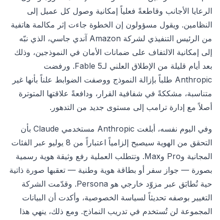
الرعايا الأجانب وقاطعةً فعلياً إمكانية وصول كل عميل إلى
النظامين. ويقول مسؤولون إن الخطوة جاءت إثر مكالمة هاتفية
من الرئيس التنفيذي لشركة Amazon آندي جاسي، الذي نبّه
إلى إمكانية الالتفاف على ضمانات الأمان في النموذجين، وذلك
بعد أيام قليلة من الإطلاق العلني لـFable 5. ورفضت
Anthropic طلباً بإزالة النموذج ووصفت الضوابط علناً بأنها غير
متناسبة، مشككةً في شفافية القرار، ودافعةً علاقتها المتوترة
أصلاً مع إدارة ترامب إلى مستوى جديد من التدهور.
وفي اليوم نفسه، أبلغت Anthropic مستخدمي Claude بأن
التحقق من الهوية سيصبح إلزامياً اعتباراً من 8 يوليو عبر الفئات
المجانية وPro وMax. وتتطلب العملية رفع وثيقة هوية رسمية
بصورة — جواز سفر أو بطاقة هوية وطنية — تعقبها صورة ذاتية
حية تُطابَق عبر مزوّد خارجي هو Persona. وقدّمت الشركة
التغيير بوصفه تحديثاً لسياسة الخصوصية، وأكدت أن البيانات
المجموعة لن تُستخدم في تدريب النماذج. ومع ذلك، ينهي هذا