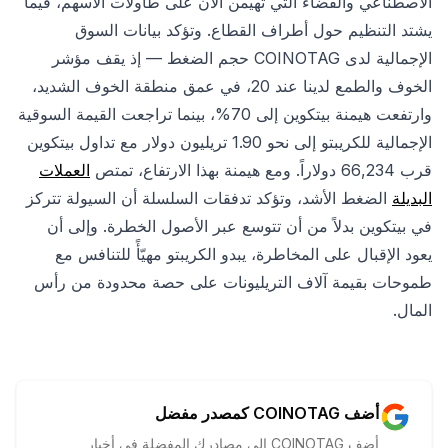
الاصطناعي والفضاء التي تهيمن الآن على طاولات الأسهم، فيما
يشتد التنظيم حول أطراف القطاع. وتؤكد بيانات السوق
الإجمالية لدى COINOTAG حجم الضغط — إذ يقف مؤشر
الخوف والطمع لدينا عند 20، في عمق منطقة الخوف الشديد،
وارتفعت هيمنة بيتكوين إلى 70%، بينما تراجعت القيمة السوقية
الإجمالية للكريبتو إلى نحو 1.90 تريليون دولار مع تداول بيتكوين
قرب 66,234 دولاراً. ومع هيمنة بهذا الارتفاع، تمتص
العملات
البديلة
الضغط الأشد، وتؤكد تدفقات السلسلة أن السيولة تتركز
في بيتكوين بدلاً من أن تتوسع عبر الأصول الخطرة. وإلى أن
يعود الإقبال على المخاطرة، يبدو الكريبتو مهيّأً للتنافس مع
طموحات بقيمة آلاف التريليونات على حصة محدودة من رأس
المال.
أضف COINOTAG كمصدر مفضل
أضف COINOTAG إلى مصادرك المفضلة في أخبار