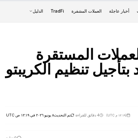
أخبار عاجلة
العملات المشفرة
TradFi
الدليل
لعملات المستقرة
CLARITY يهدد بتأجيل تنظيم الكريبتو
4 دقائق للقراءة
تم التحديث
٨ يونيو ٢٠٢٦ في ١٢:١٩ ص UTC
(
١٢:١٩ م UTC
)
0
تعليق