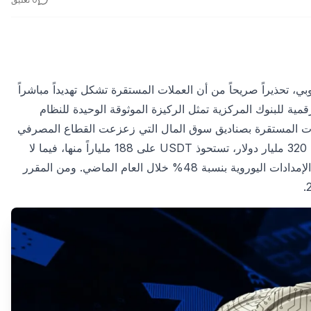
، تحذيراً صريحاً من أن العملات المستقرة تشكل تهديداً مباشراً
قمية للبنوك المركزية تمثل الركيزة الموثوقة الوحيدة للنظام
لات المستقرة بصناديق سوق المال التي زعزعت القطاع المصرفي
في السبعينيات. ويبلغ حجم سوق العملات المستقرة العالمي حوالي 320 مليار دولار، تستحوذ USDT على 188 ملياراً منها، فيما لا
تتجاوز قيمة EURC المقومة باليورو 543 مليون دولار، رغم ارتفاع الإمدادات اليوروية بنسبة 48% خلال العام الماضي. ومن المقرر