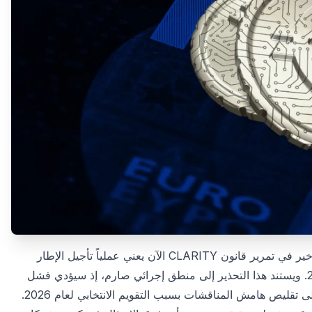
على الجانب الأمريكي، حذرت السيناتور سينثيا لوميس من أن أي تأخير في تمرير قانون CLARITY الآن يعني عملياً تأجيل الإطار
والأصول الرقمية حتى عام 2030. ويستند هذا التحذير إلى منطق إجرائي صارم، إذ سيؤدي فشل
المشروع في عبور مجلس الشيوخ خلال الدورة التشريعية الحالية إلى تقليص هامش المناقشات بسبب التقويم الانتخابي لعام 2026.