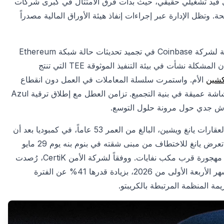
لى قيد تشغيلي حقيقي، حيث بدأت فرق الامتثال في كبرى شركات
. وتظل الإدارة عبر إجراءات إنفاذ هيئة الأوراق المالية مصدراً
على صعيد البنية التحتية، تسبب خلل برمجي في منصة Base التابعة لشركة Coinbase في تجميد تحديثات حالة شبكة Ethereum
لأكثر من 30 ساعة دون أن يلاحظ أحد ذلك. وأشار المطورون إلى أن المشكلة نشأت في بيئة التنفيذ الموثوقة TEE التي تنتج
كشين
الأم. واستمرت سلسلة المعاملات في العمل دون انقطاع
ولم تتعرض أصول المستخدمين لأي خطر، غير أن العطل كشف هشاشة عميقة في بنية التجميع. تزامن العطل مع إطلاق ترقية Azul
في حادثة أمنية صادمة، قُتل المسؤول التنفيذي الصيني في قطاع العقارات يانغ ويشين، البالغ من العمر 53 عاماً، في كمبوديا بعد أن
فشلت عائلته في دفع فدية بقيمة مليوني دولار بالعملات المشفرة. تعرض يانغ للاختطاف من مبنى شقته في بنوم بنه يوم 29 مايو
على يد ثلاثة خاطفين، وعُثر على جثته بعد نحو 14 ساعة في سيارة مهجورة قرب مكب نفايات. ووفقاً لشركة الأمن CertiK، رُصدت
34 حالة ابتزاز جسدي مؤكدة ضد حاملي الأصول الرقمية خلال الأشهر الأربعة الأولى من 2026، بزيادة قدرها 41% عن الفترة
يمة المنظمة المرتبطة بالكريبتو.