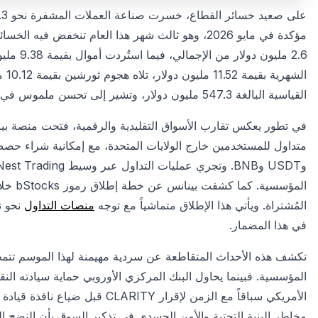
2.6 مليو
الش
القياسية البالغة 547.3 مليون دولار، وتشير إلى تحسن ملموس في مستويات الأمان السيبراني داخل منظومات
المُشتراة. ويأتي هذا الإطلاق متماشياً مع توجه
منصات التداول
في هذا المضمار.
تكشف هذه الأحداث المتقاطعة عن سردية مهيمنة لهذا الموسم تتمح
الأمريكي سباقاً مع الزمن لإقرار Y
مخاطر البنية التحتية والأمن الجسدي في تذكير السوق بأن النضج ا