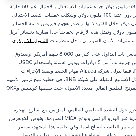
على صعيد خسائر القطاع، خسرت صناعة العملات المشفرة نحو 68.3 مليون دولار جراء عمليات الاستغلال والاحتيال عبر 60 حادثة
مؤكدة في مايو 2026، وهو ثالث شهر هذا العام تنخفض فيه الخسائر دون عتبة 100 مليون دولار. وشكلت عمليات التصيد الاحتيالي
ن دولار من الإجمالي، فيما استُردت أموال بقيمة 9.38 مليون دولار خلال الفترة ذاتها. وتصدر هجوم فيروس قائمة الخسائر
هرية بقيمة 11.52 مليون دولار، تلاه هجوم ثورشين بقيمة 10.12 مليون دولار. وتمثل هذه الأرقام انخفاضاً حاداً مقارنة بخسائر أبريل
التمويل اللامركزي
.
في تطور يعكس تقارب الأسواق التقليدية والرقمية، فتحت منصة بينانس باب التداول على أكثر من 8,000 سهم أمريكي وصندوق
متداول للمستخدمين خارج الولايات المتحدة، مع إمكانية شراء حصص جزئية بدءاً من 5 دولارات وبدون عمولة باستخدام USDC
وUSDT وBNB. وتجري عمليات التداول عبر وسيط Nest Trading، فيما تتولى شركة Alpaca مهام الحفظ وتنفيذ الإجراءات
المؤسسية. كما كشفت بينانس عن خطة إطلاق رموز bStocks خلال الأسابيع المقبلة على شبكة BNB، في خطوة تتيح ترميز الأسهم
نحو نموذج التطبيق المالي متعدد الأصول، حيث سبقتها كوينبيس وOKX
ور حول التشدد التنظيمي العالمي المتزامن مع تسارع الهجرة
المؤسسية. فبينما يحاول البنك المركزي الأوروبي حماية سيادته النقدية عبر اليورو الرقمي ولوائح MiCA الصارمة، يخوض الكونغرس
CLARIT قبل ضياع نافذة قيادة المعايير العالمية لصالح آسيا. وفي خلفية هذا المشهد، تستمر
لمؤسسي لا يلغي الهشاشة التشغيلية. ويبقى تقارب التمويل