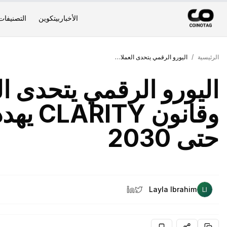
الأخبار
بيتكوين
التصنيفات
الرئيسية
/
اليورو الرقمي يتحدى العملات المستقرة وقانون CLARITY يهدد بتأجيل تنظيم الكريبتو حتى 2030
اليورو الرقمي يتحدى ا
وقانون 
حتى 2030
Layla Ibrahim