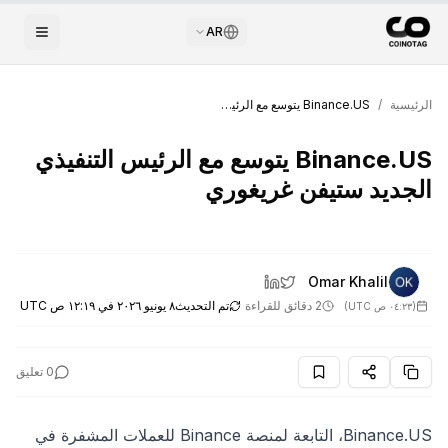
AR
الرئيسية
/
Binance.US يتوسع مع الرئيس التنفيذي الجديد ستيفن غريغوري
Binance.US يتوسع مع الرئيس التنفيذي
الجديد ستيفن غريغوري
Omar Khalil
2 دقائق للقراءة
تم التحديث
٨ يونيو ٢٠٢٦ في ١٢:١٩ ص UTC
(
٠٤:٢٣ ص UTC
)
0
تعليق
Binance.US، التابعة لمنصة Binance للعملات المشفرة في