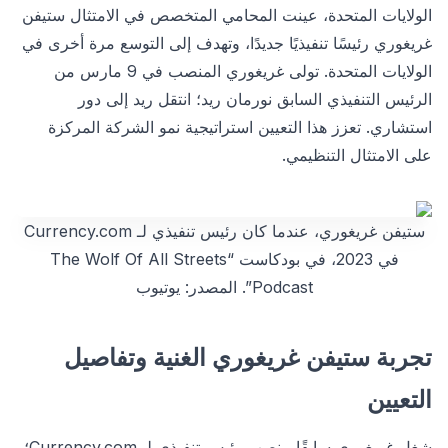
الولايات المتحدة، عينت المحامي المتخصص في الامتثال ستيفن
غريغوري رئيسًا تنفيذيًا جديدًا، وتهدف إلى التوسع مرة أخرى في
الولايات المتحدة. تولى غريغوري المنصب في 9 مارس من
الرئيس التنفيذي السابق نورمان ريد؛ انتقل ريد إلى دور
استشاري. تعزز هذا التعيين استراتيجية نمو الشركة المركزة
على الامتثال التنظيمي.
ستيفن غريغوري، عندما كان رئيس تنفيذي لـ Currency.com
في 2023، في بودكاست “The Wolf Of All Streets
Podcast”. المصدر: يوتيوب
تجربة ستيفن غريغوري الغنية وتفاصيل
التعيين
شغل غريغوري سابقًا منصب رئيس تنفيذي لـ Currency.com؛