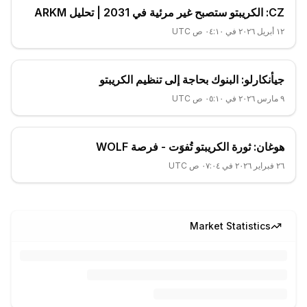
CZ: الكريبتو ستصبح غير مرئية في 2031 | تحليل ARKM
١٢ أبريل ٢٠٢٦ في ٠٤:١٠ ص UTC
جيأنكارلو: البنوك بحاجة إلى تنظيم الكريبتو
٩ مارس ٢٠٢٦ في ٠٥:١٠ ص UTC
هوغان: ثورة الكريبتو تُفوَت - فرصة WOLF
٢٦ فبراير ٢٠٢٦ في ٠٧:٠٤ ص UTC
Market Statistics