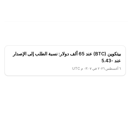
بيتكوين (BTC) عند 65 ألف دولار: نسبة الطلب إلى الإصدار
عند -5.43
٦ أغسطس ٢٠٢٦ في ٠٣:٠٧ م UTC