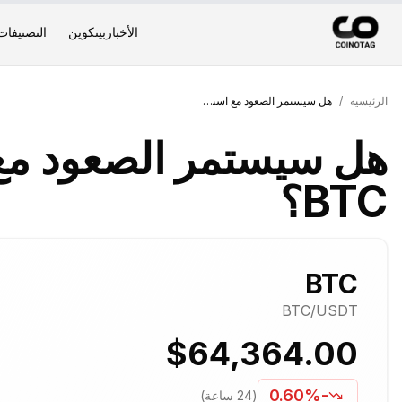
الأخبار
بيتكوين
التصنيفات
الرئيسية
/
هل سيستمر الصعود مع استراتيجية تراكم BTC؟
هل سيستمر الصعود مع 
BTC؟
BTC
BTC
/USDT
$64,364.00
-0.60%
(24 ساعة)