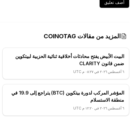
أضف تعليق
المزيد من مقالات COINOTAG
البيت الأبيض يفتح محادثات أخلاقية ثنائية الحزبية لبيتكوين
ضمن قانون CLARITY
٦ أغسطس ٢٠٢٦ في ٠٨:٢٧ م UTC
المؤشر المركب لدورة بيتكوين (BTC) يتراجع إلى 19.9 في
منطقة الاستسلام
٦ أغسطس ٢٠٢٦ في ١٢:٢٠ م UTC