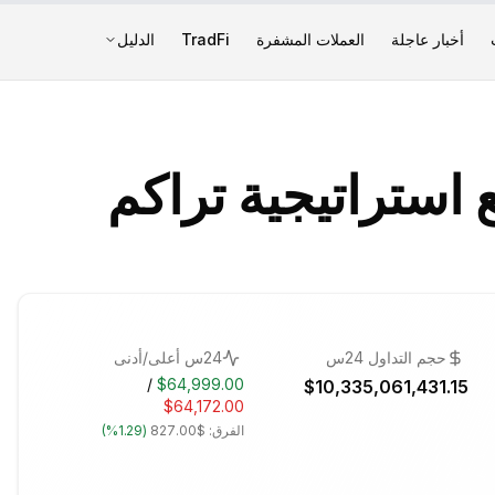
أخبار عاجلة
العملات المشفرة
TradFi
الدليل
استراتيجية تراكم
حجم التداول 24س
24س أعلى/أدنى
/
$64,999.00
$10,335,061,431.15
$64,172.00
الفرق:
$827.00
(
1.29%
)