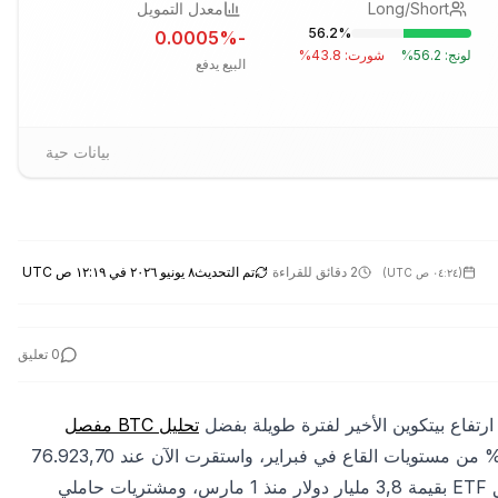
Long/Short
معدل التمويل
56.2
%
%
-0.0005
لونج:
56.2
%
شورت:
43.8
%
البيع يدفع
بيانات حية
2 دقائق للقراءة
تم التحديث
٨ يونيو ٢٠٢٦ في ١٢:١٩ ص UTC
(
٠٤:٢٤ ص UTC
)
0
تعليق
تحليل BTC مفصل
إصدار خاص لحصة أسهم. العملة المشفرة تعافت بنسبة حوالي 20% من مستويات القاع في فبراير، واستقرت الآن عند 76.923,70
دولار (+%0,08 في 24 ساعة). هذه الارتفاع مدعوم بشراء صناديق ETF بقيمة 3,8 مليار دولار منذ 1 مارس، ومشتريات حاملي