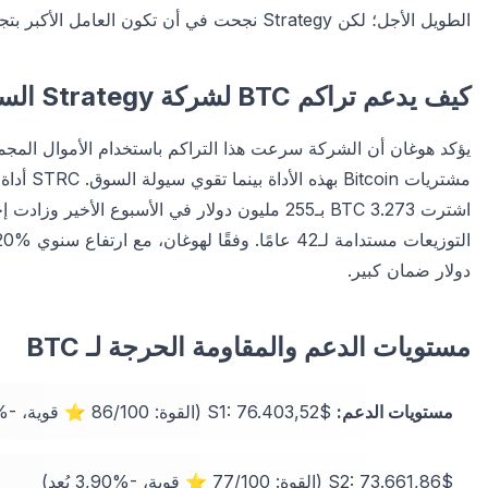
الطويل الأجل؛ لكن Strategy نجحت في أن تكون العامل الأكبر بتجميع 7,2 مليار دولار من Bitcoin في الثماني أسابيع الأخيرة.
كيف يدعم تراكم BTC لشركة Strategy السعر؟
دولار ضمان كبير.
مستويات الدعم والمقاومة الحرجة لـ BTC
مستويات الدعم:
S1: 76.403,52$ (القوة: 86/100 ⭐ قوية، -%0,32 بُعد)
S2: 73.661,86$ (القوة: 77/100 ⭐ قوية، -%3,90 بُعد)