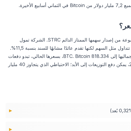
يؤكد هوغان أن الشركة سرعت هذا التراكم باستخدام الأموال المجموعة من إصدار سهمها الممتاز الدائم STRC. الشركة تمول
مشتريات Bitcoin بهذه الأداة بينما تقوي سيولة السوق. STRC أداة تتداول مثل السهم لكنها تقدم عائدًا مشابهًا للسند بنسبة 11,5%.
اشترت 3.273 BTC بـ255 مليون دولار في الأسبوع الأخير وزادت إجماليها إلى 818.334 BTC. Bitcoin، بسعرها الحالي، تبدو دفعات
التوزيعات مستدامة لـ42 عامًا. وفقًا لهوغان، مع ارتفاع سنوي %20، يمكن دفع التوزيعات إلى الأبد؛ الاحتياطي الذي يتجاوز 40 مليار