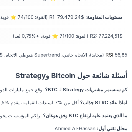
مستويات المقاومة:
R1: 79.479,24$ (القوة: 74/100 ⭐ قوية، +%3,69 بُعد)
R2: 77.224,51$ (القوة: 71/100 ⭐ قوية، +%0,75 بُعد)
56,85 (محايد)، الاتجاه جانبي، Supertrend هبوطي الاتجاه، EMA 20: 75.536$. هذه المستويات
RSI
أسئلة شائعة حول Bitcoin وStrategy
كم ستستمر مشتريات Strategy لـ BTC؟
توقع جمع مليارات الدول
لماذا عائد STRC جذاب؟
أقل من %7 لسندات القمامة، يقدم %11,5.
ما الذي يعتمد عليه ارتفاع BTC وفق هوغان؟
تراكم المؤسسات يحول
محلل تقني أول:
Ahmed Al-Hassan