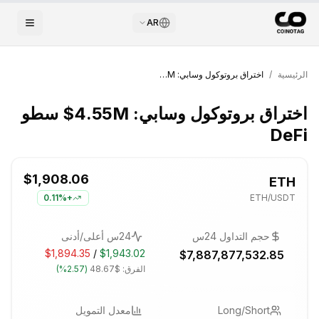
AR
الرئيسية
/
اختراق بروتوكول وسابي: 4.55M$ سطو DeFi
اختراق بروتوكول وسابي: 4.55M$ سطو
DeFi
$1,908.06
ETH
0.11%
+
ETH
/USDT
حجم التداول 24س
24س أعلى/أدنى
$1,894.35
/
$1,943.02
$7,887,877,532.85
الفرق:
$48.67
(
2.57%
)
Long/Short
معدل التمويل