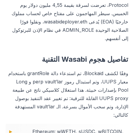
Protocol، تعرضت لسرقة بقيمة 4,55 مليون دولار يوم
الخميس. سيطر المهاجمون على مفتاح خاص لحساب مملوك
خارجيًا (EOA) يُدعى wasabideployer.eth، ونقلوا فورًا
الصلاحية الوحيدة ADMIN_ROLE في نظام الإذن للبرتوكول
إلى أنفسهم.
تفاصيل هجوم Wasabi التقنية
وفقًا لكشف Blockaid، تم استدعاء دالة grantRole باستخدام
معيار UUPS، وتم استبدال رموز perp vault’lar و Long
Pool بإصدارات خبيثة. هذا استغلال كلاسيكي ناتج عن طبيعة
UUPS proxy القابلة للترقية: تم تغيير عقد التنفيذ بوصول
الإدارة، وتم سحب الأموال بسرعة. الـ vault’lar المستهدفة
كالتالي:
Ethereum: wWETH, sUSDC, wBITCOIN,