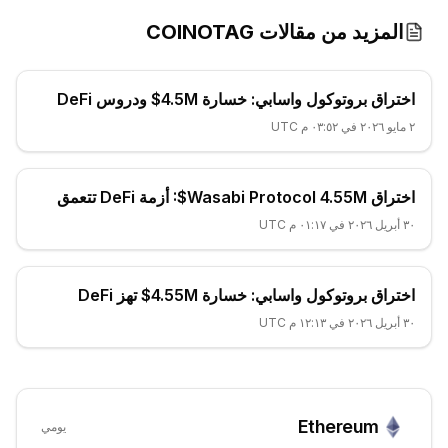
المزيد من مقالات COINOTAG
اختراق بروتوكول واسابي: خسارة 4.5M$ ودروس DeFi
٢ مايو ٢٠٢٦ في ٠٣:٥٢ م UTC
اختراق Wasabi Protocol 4.55M$: أزمة DeFi تتعمق
٣٠ أبريل ٢٠٢٦ في ٠١:١٧ م UTC
اختراق بروتوكول واسابي: خسارة 4.55M$ تهز DeFi
٣٠ أبريل ٢٠٢٦ في ١٢:١٣ م UTC
Ethereum
يومي