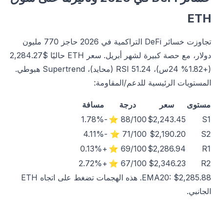
ETH
تجاوزت خسائر DeFi التراكمية في 2026 حاجز 770 مليون
دولار، مع حصة كبيرة لشهر أبريل. سعر ETH حاليًا $2,284.27
(+1.82% 24س)، RSI 51.24 (محايد)، Supertrend هبوطي.
المستويات الرئيسية للدعم/المقاومة:
مستوى
سعر
درجة
مسافة
-1.78%
88/100 ⭐
$2,243.45
S1
-4.11%
71/100 ⭐
$2,190.20
S2
+0.13%
69/100 ⭐
$2,286.94
R1
+2.72%
67/100 ⭐
$2,346.23
R2
EMA20: $2,285.88. هذه الهجمات تضغط على اتجاه ETH
الجانبي.