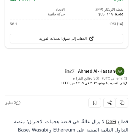
نقطة الارتكاز (PP):
الاتجاه:
حركة جانبية
56.1
RSI (14):
الذهاب إلى سوق العملات الفورية
Ahmed Al-Hassan
3 دقائق للقراءة
(
٠٥:٢١ ص UTC
)
تم التحديث
٨ يونيو ٢٠٢٦ في ١٢:١٩ ص UTC
0
تعليق
قطاع
DeFi
لا يزال عالقًا في قبضة هجمات الاختراق؛ منصة
التداول الدائمة المبنية على Ethereum و Base، Wasabi