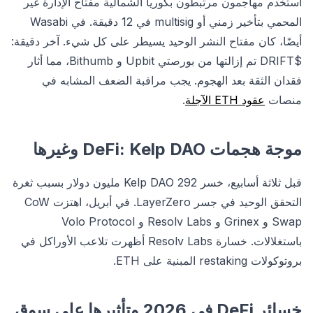
استخدم مهاجمون مرتبطون بكوريا الشمالية مفتاح الإدارة غير
المحمي بتأخير زمني أو multisig في 12 دقيقة. في Wasabi
أيضًا، كان مفتاح النشر الوحيد يسيطر على كل شيء. آخر دقيقة:
$DRIFT تم إزالتها من بورصتي Upbit و Bithumb، مما أثار
فقدان الثقة بعد الهجوم. يجب مراقبة الضعف المشابه في
منصات
عقود ETH الآجلة
.
موجة هجمات DeFi: Kelp DAO وغيرها
قبل ثلاثة أسابيع، خسر Kelp DAO 292 مليون دولار بسبب ثغرة
التحقق الوحيد في جسر LayerZero. في أبريل، اهتزت CoW
Swap و Grinex و Resolv Labs و Volo Protocol
باستغلالات. خسارة Resolv Labs أظهرت تلاعب الأوراكل في
بروتوكولات restaking المبنية على ETH.
خسائر DeFi في 2026 وتأثيرها على سوق