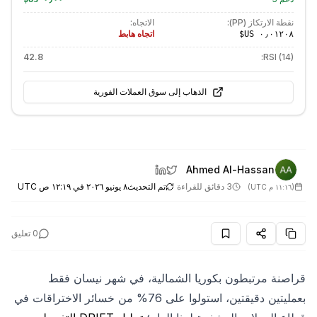
نقطة الارتكاز (PP):
الاتجاه:
اتجاه هابط
42.8
RSI (14):
الذهاب إلى سوق العملات الفورية
Ahmed Al-Hassan
3 دقائق للقراءة
تم التحديث
٨ يونيو ٢٠٢٦ في ١٢:١٩ ص UTC
(
١١:١٦ م UTC
)
0
تعليق
قراصنة مرتبطون بكوريا الشمالية، في شهر نيسان فقط
بعمليتين دقيقتين، استولوا على 76% من خسائر الاختراقات في