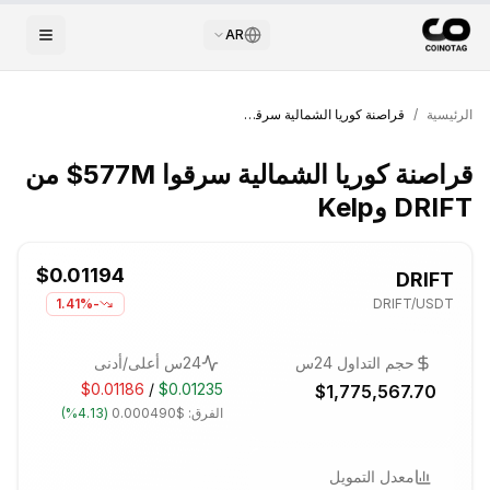
AR
الرئيسية
/
قراصنة كوريا الشمالية سرقوا 577M$ من DRIFT وKelp
قراصنة كوريا الشمالية سرقوا 577M$ من
DRIFT وKelp
$0.01194
DRIFT
-1.41%
DRIFT
/USDT
حجم التداول 24س
24س أعلى/أدنى
$0.01186
/
$0.01235
$1,775,567.70
الفرق:
$0.000490
(
4.13%
)
معدل التمويل