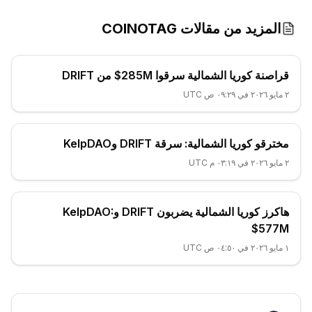
المزيد من مقالات COINOTAG
قراصنة كوريا الشمالية سرقوا 285M$ من DRIFT
٢ مايو ٢٠٢٦ في ٠٩:٢٩ ص UTC
مخترقو كوريا الشمالية: سرقة DRIFT وKelpDAO
٢ مايو ٢٠٢٦ في ٠٣:١٩ م UTC
هاكرز كوريا الشمالية يضربون DRIFT وKelpDAO:
577M$
١ مايو ٢٠٢٦ في ٠٤:٥٠ ص UTC