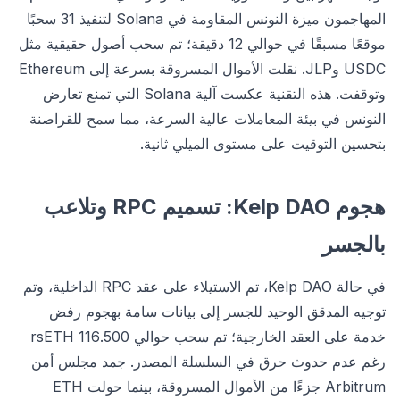
المهاجمون ميزة النونس المقاومة في Solana لتنفيذ 31 سحبًا
موقعًا مسبقًا في حوالي 12 دقيقة؛ تم سحب أصول حقيقية مثل
USDC وJLP. نقلت الأموال المسروقة بسرعة إلى Ethereum
وتوقفت. هذه التقنية عكست آلية Solana التي تمنع تعارض
النونس في بيئة المعاملات عالية السرعة، مما سمح للقراصنة
بتحسين التوقيت على مستوى الميلي ثانية.
هجوم Kelp DAO: تسميم RPC وتلاعب
بالجسر
في حالة Kelp DAO، تم الاستيلاء على عقد RPC الداخلية، وتم
توجيه المدقق الوحيد للجسر إلى بيانات سامة بهجوم رفض
خدمة على العقد الخارجية؛ تم سحب حوالي 116.500 rsETH
رغم عدم حدوث حرق في السلسلة المصدر. جمد مجلس أمن
Arbitrum جزءًا من الأموال المسروقة، بينما حولت ETH