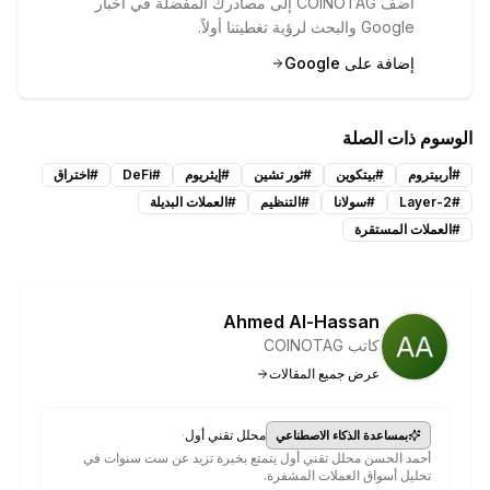
أضف COINOTAG إلى مصادرك المفضلة في أخبار
Google والبحث لرؤية تغطيتنا أولاً.
إضافة على Google
الوسوم ذات الصلة
#
أربيتروم
#
بيتكوين
#
ثور تشين
#
إيثريوم
#
DeFi
#
اختراق
#
Layer-2
#
سولانا
#
التنظيم
#
العملات البديلة
#
العملات المستقرة
Ahmed Al-Hassan
كاتب COINOTAG
عرض جميع المقالات
·
محلل تقني أول
بمساعدة الذكاء الاصطناعي
أحمد الحسن محلل تقني أول يتمتع بخبرة تزيد عن ست سنوات في
تحليل أسواق العملات المشفرة.