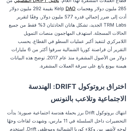
قطاع العملات المشفرة لهذا العام؛
تحليل DRIFT التفصيلي
من
285 مليون دولار وهجمات Kelp
DAO
بقيمة 292 مليون دولار
أدت إلى ضرر إجمالي قدره 577 مليون دولار. وفقًا لتقرير
TRM Labs الجديد، تشكل هاتان الحادثتان 3% فقط من جميع
الحالات المسجلة. استهدف المهاجمون منصات التمويل
اللامركزي لتنفيذ أكبر عمليات السطو في القطاع. يحسب
التقرير أن قراصنة كوريا الشمالية سرقوا أكثر من 6 مليارات
دولار من الأصول المشفرة منذ عام 2017. توضح هذه البيانات
هيمنة بيونغ يانغ على سرقة العملات المشفرة.
اختراق بروتوكول DRIFT: الهندسة
الاجتماعية وتلاعب بالنونس
انتهاك بروتوكول Drift برز بحملة هندسة اجتماعية صبورة؛ بدأت
التحضيرات داخل السلسلة في 11 مارس، وشهدت لقاءات وجهًا
لوجه لأشهر بين وكلاء كوريا الشمالية وموظفي Drift. استخدم