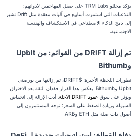
يؤكد محللو TRM Labs على صقل المهاجمين لأدواتهم؛
التلاعبات التي استمرت أسابيع في آليات معقدة مثل Drift تشير
إلى دمج الذكاء الاصطناعي في الاستكشاف والهندسة
الاجتماعية.
تم إزالة DRIFT من القوائم: من Upbit
وBithumb
تطورات اللحظة الأخيرة: $DRIFT، تم إزالتها من بورصتي
Upbit وBithumb. يعكس هذا القرار فقدان الثقة بعد الاختراق
ويؤثر على سوق
عقود DRIFT الآجلة
. أدت الإزالة إلى انخفاض
السيولة وزيادة الضغط على السعر؛ توجه المستثمرون إلى
أصول ذات صلة مثل ETH وARB.
دفاع القطاع: استراتيجيات جديدة لـ DeFi