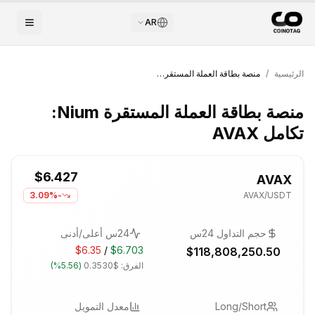
AR
الرئيسية
/
منصة بطاقة العملة المستقرة Nium: تكامل AVAX
منصة بطاقة العملة المستقرة Nium:
تكامل AVAX
$6.427
AVAX
-3.09%
AVAX
/USDT
حجم التداول 24س
24س أعلى/أدنى
$6.35
/
$6.703
$118,808,250.50
الفرق:
$0.3530
(
5.56%
)
Long/Short
معدل التمويل