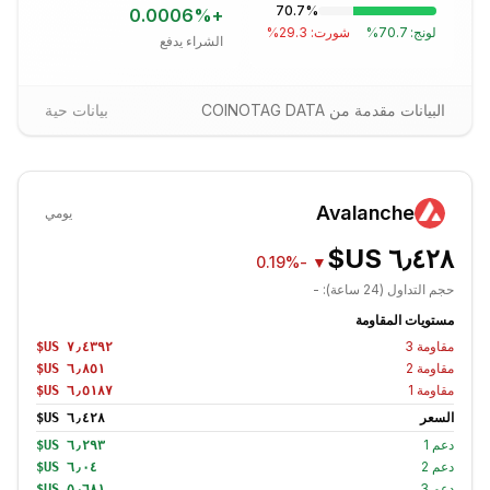
70.7
%
0.0006
%
+
لونج:
70.7
%
شورت:
29.3
%
الشراء يدفع
البيانات مقدمة من COINOTAG DATA
بيانات حية
Avalanche
يومي
-0.19%
▼
حجم التداول (24 ساعة):
-
مستويات المقاومة
مقاومة
3
مقاومة
2
مقاومة
1
السعر
دعم
1
دعم
2
دعم
3