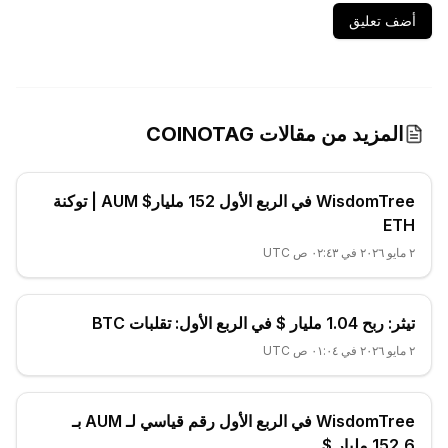
أضف تعليق
المزيد من مقالات COINOTAG
WisdomTree في الربع الأول 152 مليار$ AUM | توكنة
ETH
٢ مايو ٢٠٢٦ في ٠٢:٤٣ ص UTC
تيثر: ربح 1.04 مليار $ في الربع الأول: تقلبات BTC
٢ مايو ٢٠٢٦ في ٠١:٠٤ ص UTC
WisdomTree في الربع الأول رقم قياسي لـ AUM بـ
152,6 مليار $