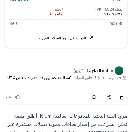
نقطة الارتكاز (PP):
الاتجاه:
اتجاه هابط
46.5
RSI (14):
الذهاب إلى سوق العملات الفورية
Layla Ibrahim
3 دقائق للقراءة
تم التحديث
٨ يونيو ٢٠٢٦ في ١٢:١٩ ص UTC
(
٠٦:٣٥ م UTC
)
0
تعليق
مزود البنية التحتية للمدفوعات العالمية Nium، أطلق منصة
تمكن الشركات من إصدار بطاقات ممولة بعملات مستقرة عبر