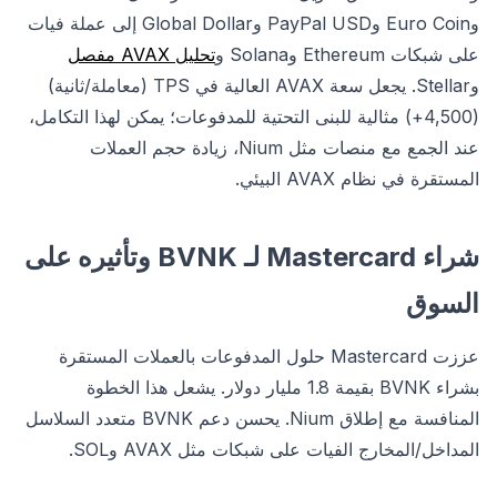
وEuro Coin وPayPal USD وGlobal Dollar إلى عملة فيات
على شبكات Ethereum وSolana و
تحليل AVAX مفصل
وStellar. يجعل سعة AVAX العالية في TPS (معاملة/ثانية)
(4,500+) مثالية للبنى التحتية للمدفوعات؛ يمكن لهذا التكامل،
عند الجمع مع منصات مثل Nium، زيادة حجم العملات
المستقرة في نظام AVAX البيئي.
شراء Mastercard لـ BVNK وتأثيره على
السوق
عززت Mastercard حلول المدفوعات بالعملات المستقرة
بشراء BVNK بقيمة 1.8 مليار دولار. يشعل هذا الخطوة
المنافسة مع إطلاق Nium. يحسن دعم BVNK متعدد السلاسل
المداخل/المخارج الفيات على شبكات مثل AVAX وSOL.