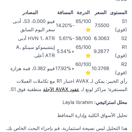
المستوى
السعر
الدرجة
المسافة
المصادر
S1
65/100
فيبو 0.000، S3، أدنى
-14.20%
7.5500
(قوي)
⭐
سعر اليوم السابق
S2
8.3063
58/100
-5.61%
HVN 1، ATR أدنى
R1
65/100
إيتشيموكو سينكو A،
+5.54%
9.2877
(قوي)
⭐
ATR أعلى
60/100
R2
10.3768
+17.92%
فيبو 0.382، قمة هزازة
(قوي)
⭐
رأي الخبير: يمكن لـ AVAX اختبار R1 مع تكاملات العملات
المستقرة؛ مراكز لونغ لـ
عقود AVAX الآجلة
منطقية فوق S1.
محلل استراتيجي:
Layla Ibrahim
تحليل الأسواق الكلية وإدارة المحافظ
هذا التحليل ليس نصيحة استثمارية. قم بإجراء البحث الخاص بك.