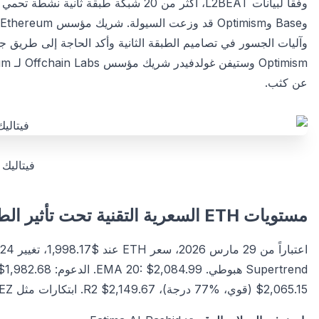
وآليات الجسور في تصاميم الطبقة الثانية وأكد الحاجة إلى طر
Optimism وستيفن غولدفيدر شريك مؤسس Offchain Labs لـ Arbitrum.
عن كثب.
فيتاليك 
مستويات ETH السعرية التقنية تحت تأثير الطبقة الثانية
$2,065.15 (قوي، %77 درجة)، R2 $2,149.67. ابتكارات مثل EEZ قد تدعم توكنات الطبقة الثانية مثل ARB وOP.