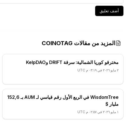
أضف تعليق
المزيد من مقالات COINOTAG
مخترقو كوريا الشمالية: سرقة DRIFT وKelpDAO
٢ مايو ٢٠٢٦ في ٠٣:١٩ م UTC
WisdomTree في الربع الأول رقم قياسي لـ AUM بـ 152,6
مليار $
١ مايو ٢٠٢٦ في ٠٢:٥٧ م UTC