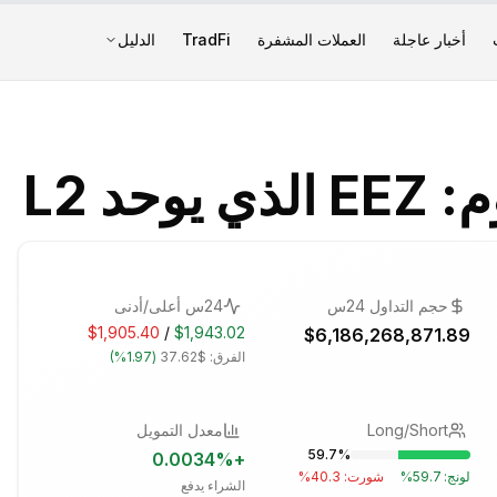
أخبار عاجلة
العملات المشفرة
TradFi
الدليل
حد L2
حجم التداول 24س
24س أعلى/أدنى
$1,905.40
/
$1,943.02
$6,186,268,871.89
الفرق:
$37.62
(
1.97%
)
Long/Short
معدل التمويل
59.7
%
0.0034
%
+
لونج:
59.7
%
شورت:
40.3
%
الشراء يدفع