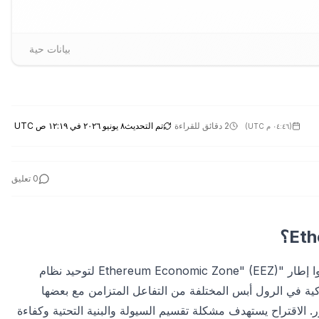
بيانات حية
2 دقائق للقراءة
تم التحديث
٨ يونيو ٢٠٢٦ في ١٢:١٩ ص UTC
(
٠٤:٤٦ م UTC
)
0
تعليق
مكن العقود الذكية في الرول أبس المختلفة من التفاعل المتزامن مع بعضها
 الاقتراح يستهدف مشكلة تقسيم السيولة والبنية التحتية وكفاءة