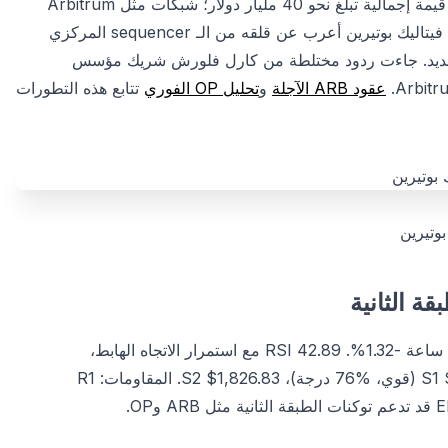
وفقاً لبيانات L2BEAT، أكثر من 20 شبكة طبقة ثانية نشطة تحمي قيمة إجمالية تبلغ نحو 40 مليار دولار؛ شبكات مثل Arbitrum
وBase وOptimism قد وزعت السيولة. شريك مؤسس Ethereum فيتاليك بوتيرين أعرب عن قلقه من الـ sequencer المركزي
يق جديد. جاءت ردود مختلطة من كارل فلورش شريك مؤسس
عقود ARB الآجلة
و
تحليل OP الفوري
تتابع هذه التطورات
بوتيرين
اعتباراً من 29 مارس 2026، سعر ETH عند $1,998.17، تغيير 24 ساعة -1.32%. RSI 42.89 مع استمرار الاتجاه الهابط،
Supertrend هبوطي. EMA 20: $2,084.99. الدعوم: S1 $1,982.68 (قوي، %76 درجة)، S2 $1,826.83. المقاومات: R1