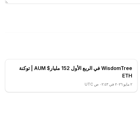
WisdomTree في الربع الأول 152 مليار$ AUM | توكنة
ETH
٢ مايو ٢٠٢٦ في ٠٢:٤٣ ص UTC