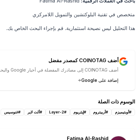
باحث في العملات الرقمية:
Fatima Al-Rashid
متخصص في تقنية البلوكتشين والتمويل اللامركزي
هذا التحليل ليس نصيحة استثمارية. قم بإجراء البحث الخاص بك.
أضف COINOTAG كمصدر مفضل
أضف COINOTAG إلى مصادرك المفضلة في أخبار Google والبحث لرؤية تغطيتنا أولاً.
إضافة على Google
الوسوم ذات الصلة
#
أوبتيميزم
#
أربيتروم
#
إيثريوم
#
Layer-2
#
ألت لاير
#
غنوسيس
Fatima Al-Rashid