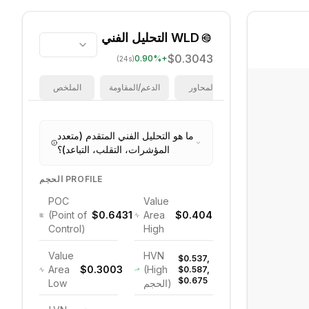
WLD
التحليل الفني
$0.3043
0.90
%
+
(24s)
فيبوناتشي
المحاور
الدعم/المقاومة
الملخص
ما هو التحليل الفني المتقدم (متعدد
المؤشرات، التقلب، التباعد)؟
الحجم PROFILE
POC
Value
(Point of
$0.6431
Area
$0.4040
Control)
High
Value
HVN
$0.537,
Area
$0.3003
(High
$0.587,
$0.675
الحجم)
Low