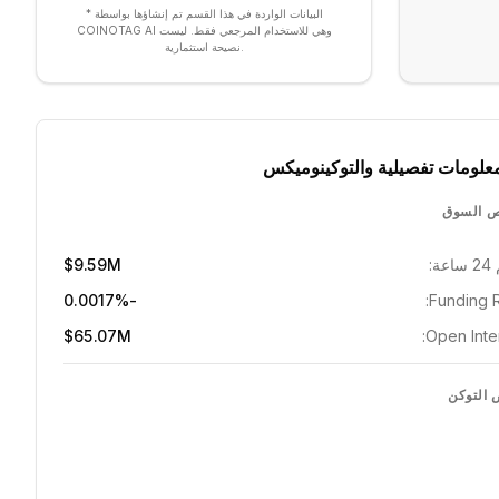
* البيانات الواردة في هذا القسم تم إنشاؤها بواسطة
COINOTAG AI وهي للاستخدام المرجعي فقط. ليست
نصيحة استثمارية.
علومات تفصيلية والتوكينوميكس
 السوق
ة:
$9.59M
-0.0017%
Funding R
$65.07M
Open Inter
التوكن