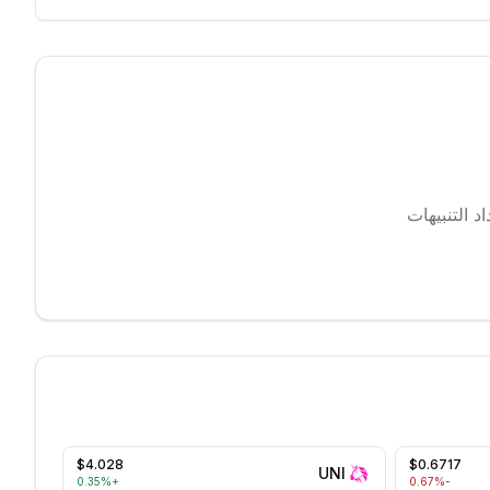
 التنبيهات
$4.028
$0.6717
UNI
0.35
%
+
%
-0.67