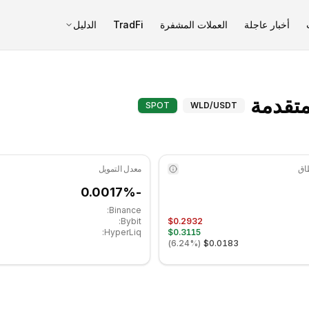
أخبار عاجلة
العملات المشفرة
TradFi
الدليل
ورلدكوين (WLD) المؤشرات المتقدمة - COINOTAG
SPOT
WLD
/USDT
معدل التمويل
-0.0017%
Binance:
Bybit:
$0.2932
HyperLiq:
$0.3115
)
6.24%
(
$0.0183