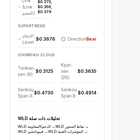
LVN
$0.375,
(Low
$0.356,
$0.379
الحجم)
SUPERTREND
الاتجاه
$0.3676
Direction
Bearish
Level
ICHIMOKU CLOUD
Kijun-
Tenkan-
$0.3125
sen
$0.3635
sen (9)
(26)
Senkou
Senkou
$0.4730
$0.4914
Span A
Span B
تحليلات ذات صلة
WLD
→
نقاط المحور
WLD
→
الدعم/المقاومة
WLD
→
المؤشرات الفنية
WLD
→
فيبوناتشي
WLD