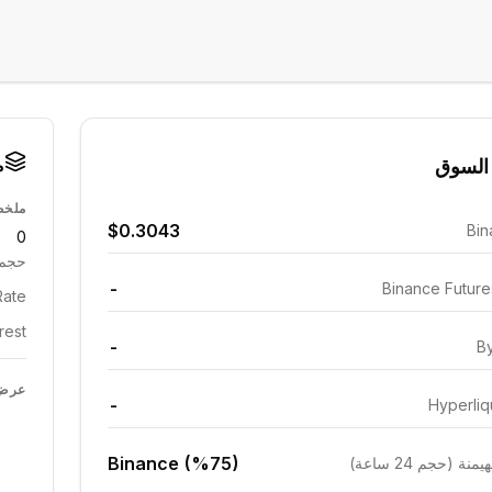
م
السوق
ملخص
$0.3043
Bin
0
حجم 24 ساع
-
Binance Futur
ate:
est:
-
By
عرض 
-
Hyperliq
Binance (%75)
ة (حجم 24 ساعة)