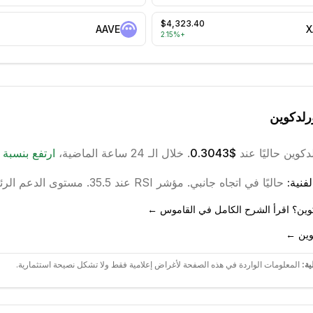
$4,323.40
AAVE
X
2.15
%
+
رلدكوين
دكوين
حاليًا عند
$0.3043
. خلال الـ 24 ساعة الماضية،
ارتفع
بنسبة
فنية:
حاليًا في اتجاه
جانبي
.
مؤشر RSI عند 35.5.
مستوى الدعم الرئيسي 
كوين؟ اقرأ الشرح الكامل في القاموس ←
وين ←
ية:
المعلومات الواردة في هذه الصفحة لأغراض إعلامية فقط ولا تشكل نصيحة استثمارية.