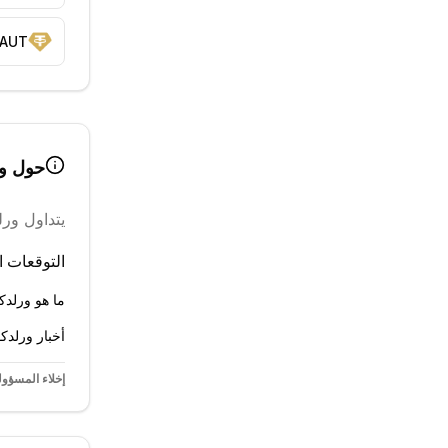
AUT
حول
و
يتداول
ورل
التوقعات ال
ما هو ورلد
أخبار ورلدك
إخلاء المسؤول