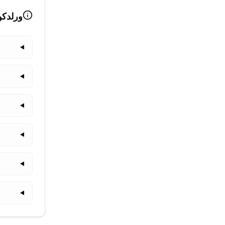
ورلدكو