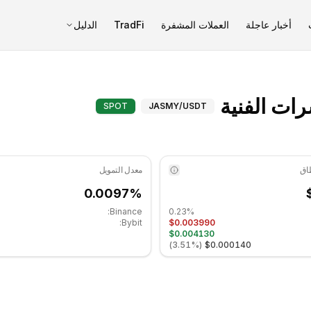
أخبار عاجلة
العملات المشفرة
TradFi
الدليل
JasmyCoin (JASMY) المؤشرات الفنية - COINOTAG
SPOT
JASMY
/USDT
معدل التمويل
0.0097%
Binance:
0.23%
Bybit:
$0.003990
$0.004130
)
3.51%
(
$0.000140