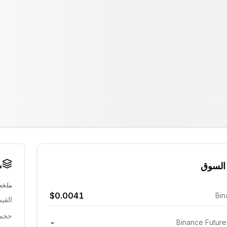
م
السوق
ملخص
$0.0041
Bin
القيم
حجم 24 ساع
-
Binance Futur