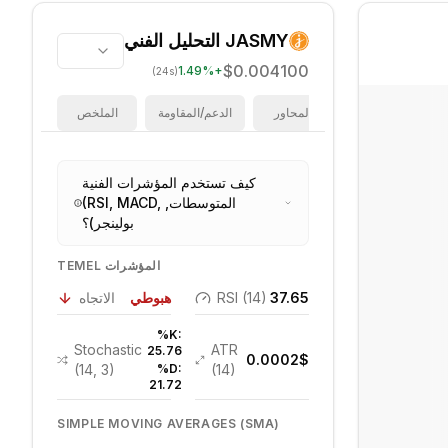
JASMY
التحليل الفني
$0.004100
1.49
%
+
(24s)
فيبوناتشي
المحاور
الدعم/المقاومة
الملخص
كيف تستخدم المؤشرات الفنية
(RSI, MACD, المتوسطات,
بولينجر)؟
TEMEL المؤشرات
37.65
RSI (14)
هبوطي
الاتجاه
%K:
Stochastic
ATR
25.76
0.0002
$
(14, 3)
%D:
(14)
21.72
SIMPLE MOVING AVERAGES (SMA)