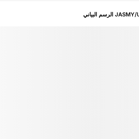
ياني
JASMY
متقدم
المؤشرات