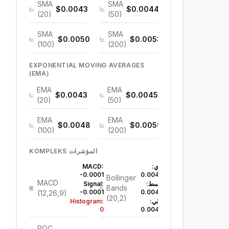
SMA
SMA
$0.0043
$0.0044
(20)
(50)
SMA
SMA
$0.0050
$0.0053
(100)
(200)
EXPONENTIAL MOVING AVERAGES
(EMA)
EMA
EMA
$0.0043
$0.0045
(20)
(50)
EMA
EMA
$0.0048
$0.0059
(100)
(200)
KOMPLEKS المؤشرات
علوي:
MACD:
-0.0001
$0.0046
Bollinger
MACD
متوسط:
Signal:
Bands
-0.0001
$0.0043
(12,26,9)
(20,2)
سفلي:
Histogram:
0
$0.0040
POC