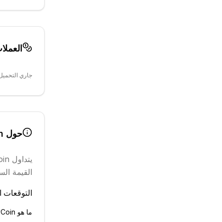
العملا
جاري التحميل.
حول
n
يتداول
oin
القيمة السوقية
التوقعات ال
ما هو JasmyCoin؟ اقرأ الشرح الكامل في القاموس ←