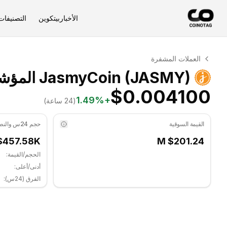
الأخبار
بيتكوين
التصنيفات
التحليل الفني لـ JasmyCoin
العملات المشفرة
JasmyCoin يتم تداوله حاليًا عند $0.004100. مؤشر RSI عند 37.65 في المنطقة المحايدة. الاتجاه اليومي هبوطي. مستوى الدعم الرئيسي: $0.00399667, مستوى المقاومة: $0.00413667.
JasmyCoin (JASMY) المؤشرات الفنية
$0.004100
1.49
%
+
(24 ساعة)
القيمة السوقية
حجم 24س والنطاق
$457.58K
$201.24 M
الحجم/القيمة:
أدنى/أعلى:
الفرق (24س):