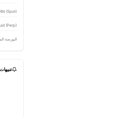
Bit (Spot)
uid (Perp)
البورصة المهيمن
تنبيهات