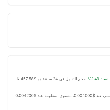
نسبة
1.49
%
.
حجم التداول في 24 ساعة هو $457.58 K.
د $0.004000.
مستوى المقاومة عند $0.004200.