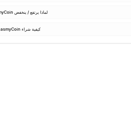
لماذا يرتفع / ينخفض JasmyCoin؟
كيفية شراء JasmyCoin؟