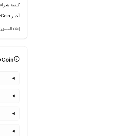
كيفية شراء JasmyCoin؟ دليل الشراء خطوة بخطوة
أخبار JasmyCoin ←
إخلاء المسؤول
yCoin