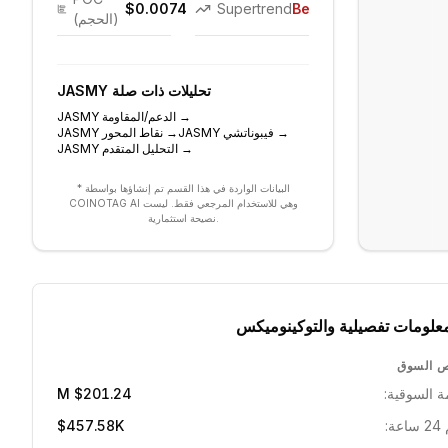
$0.0074
Supertrend
Bearish
(الحجم)
تحليلات ذات صلة
JASMY
→
الدعم/المقاومة
JASMY
→
فيبوناتشي
JASMY
→
نقاط المحور
JASMY
→
التحليل المتقدم
JASMY
* البيانات الواردة في هذا القسم تم إنشاؤها بواسطة
COINOTAG AI وهي للاستخدام المرجعي فقط. ليست
نصيحة استثمارية.
علومات تفصيلية والتوكينوميكس
 السوق
ة السوقية:
$201.24 M
ة:
$457.58K