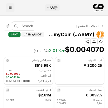
AR
التحليل الفني لـ JasmyCoin
العملات المشفرة
JasmyCoin يتم تداوله حاليًا عند $0.004070. مؤشر RSI عند 35.58 في المنطقة المحايدة. الاتجاه اليومي هبوطي. مستوى الدعم الرئيسي: $0.00393333, مستوى المقاومة: $0.00416333.
JASMY
JasmyCoin (JASMY) المؤشرات المتقدمة
SPOT
JASMY
/USDT
$0.004070
2.01
%
+
(24 ساعة)
القيمة السوقية
حجم 24س والنطاق
$515.99K
$200.25 M
الحجم/القيمة:
0.26%
$0.003950
أدنى/أعلى:
$0.004130
)
4.56%
(
$0.000180
الفرق (24س):
معدل التمويل
العقود المفتوحة
$2.61M
0.0097%
$2.61M
Bybit:
0.0100%
Binance:
0.0094%
Bybit: