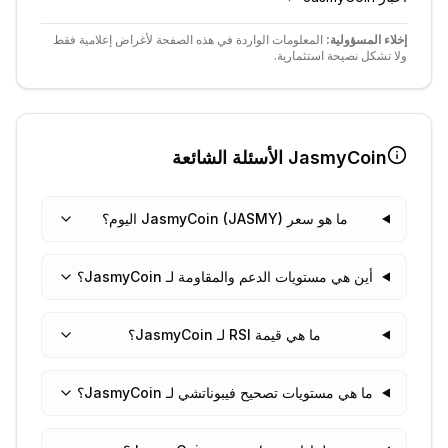
إخلاء المسؤولية:
المعلومات الواردة في هذه الصفحة لأغراض إعلامية فقط
ولا تشكل نصيحة استثمارية.
JasmyCoin
الأسئلة الشائعة
ما هو سعر JasmyCoin (JASMY) اليوم؟
أين هي مستويات الدعم والمقاومة لـ JasmyCoin؟
ما هي قيمة RSI لـ JasmyCoin؟
ما هي مستويات تصحيح فيبوناتشي لـ JasmyCoin؟