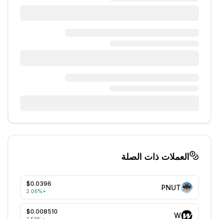
العملات ذات الصلة
$0.0396
PNUT
2.06
%
+
$0.008510
W