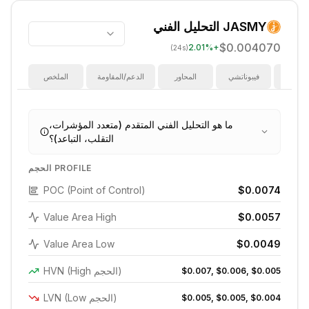
JASMY
التحليل الفني
$0.004070
2.01
%
+
(24s)
ؤشرات
فيبوناتشي
المحاور
الدعم/المقاومة
الملخص
ما هو التحليل الفني المتقدم (متعدد المؤشرات،
التقلب، التباعد)؟
الحجم PROFILE
POC (Point of Control)
$0.0074
Value Area High
$0.0057
Value Area Low
$0.0049
HVN (High الحجم)
$0.007, $0.006, $0.005
LVN (Low الحجم)
$0.005, $0.005, $0.004