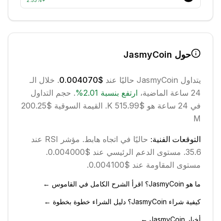
2.53
%
+
حول
JasmyCoin
يتداول
JasmyCoin
حاليًا عند
$0.004070
. خلال الـ
24 ساعة الماضية،
ارتفع
بنسبة
2.01
%
.
حجم التداول
في 24 ساعة هو $515.99 K.
القيمة السوقية $200.25
M
التوقعات الفنية:
حاليًا في اتجاه
هابط
.
مؤشر RSI عند
35.6.
مستوى الدعم الرئيسي عند $0.004000.
مستوى المقاومة عند $0.004100.
ما هو JasmyCoin؟ اقرأ الشرح الكامل في القاموس ←
كيفية شراء JasmyCoin؟ دليل الشراء خطوة بخطوة ←
أخبار JasmyCoin ←