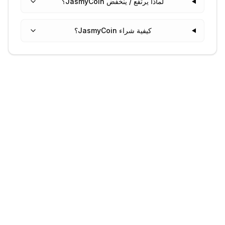
لماذا يرتفع / ينخفض JasmyCoin؟
كيفية شراء JasmyCoin؟