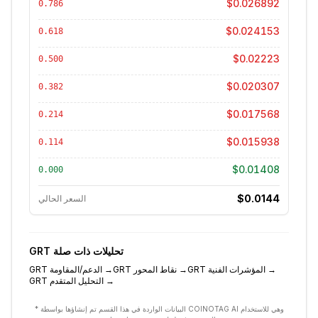
$0.026892
0.786
$0.024153
0.618
$0.02223
0.500
$0.020307
0.382
$0.017568
0.214
$0.015938
0.114
$0.01408
0.000
$0.0144
السعر الحالي
تحليلات ذات صلة
GRT
→
المؤشرات الفنية
GRT
→
نقاط المحور
GRT
→
الدعم/المقاومة
GRT
→
التحليل المتقدم
GRT
* البيانات الواردة في هذا القسم تم إنشاؤها بواسطة COINOTAG AI وهي للاستخدام