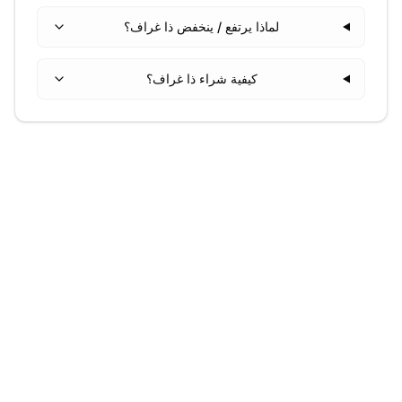
لماذا يرتفع / ينخفض ذا غراف؟
كيفية شراء ذا غراف؟