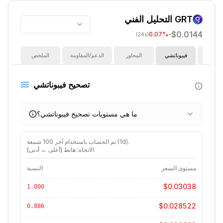
GRT
التحليل الفني
$0.0144
%
-0.07
(24s)
ؤشرات
فيبوناتشي
المحاور
الدعم/المقاومة
الملخص
تصحيح فيبوناتشي
ما هي مستويات تصحيح فيبوناتشي؟
).
1d
شمعة (
تم الحساب باستخدام آخر
100
الاتجاه: هابط (أعلى ← أدنى)
مستوى السعر
النسبة
$0.03038
1.000
$0.028522
0.886