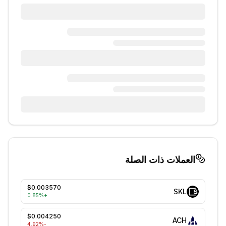
العملات ذات الصلة
$0.003570
SKL
0.85
%
+
$0.004250
ACH
%
-4.92