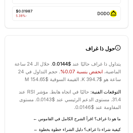
$0.01987
DODO
%
-5.38
حول
ذا غراف
يتداول
ذا غراف
حاليًا عند
$0.0144
. خلال الـ 24 ساعة
الماضية،
انخفض
بنسبة
0.07
%
.
حجم التداول في 24
ساعة هو $394.7 K.
القيمة السوقية $154.65 M
التوقعات الفنية:
حاليًا في اتجاه
هابط
.
مؤشر RSI عند
31.4.
مستوى الدعم الرئيسي عند $0.0143.
مستوى
المقاومة عند $0.0146.
ما هو ذا غراف؟ اقرأ الشرح الكامل في القاموس ←
كيفية شراء ذا غراف؟ دليل الشراء خطوة بخطوة ←