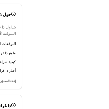
حول
ذ
يتداول
ذا 
السوقية $157.14 M
التوقعات ال
ما هو ذا غ
كيفية شراء
أخبار ذا غ
إخلاء المسؤول
ذا غرا