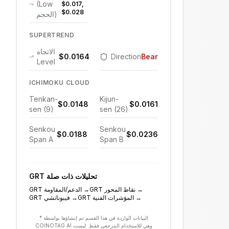
(Low
$0.017,
$0.028
الحجم)
SUPERTREND
الاتجاه
$0.0164
Direction
Bearish
Level
ICHIMOKU CLOUD
Tenkan-
Kijun-
$0.0148
$0.0161
sen (9)
sen (26)
Senkou
Senkou
$0.0188
$0.0236
Span A
Span B
تحليلات ذات صلة
GRT
→
نقاط المحور
GRT
→
الدعم/المقاومة
GRT
→
المؤشرات الفنية
GRT
→
فيبوناتشي
GRT
* البيانات الواردة في هذا القسم تم إنشاؤها بواسطة
COINOTAG AI وهي للاستخدام المرجعي فقط. ليست