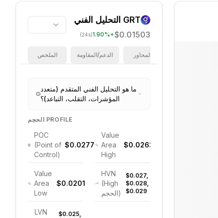
GRT
التحليل الفني
$0.01503
1.90
%
+
(24s)
فيبوناتشي
المحاور
الدعم/المقاومة
الملخص
ما هو التحليل الفني المتقدم (متعدد
المؤشرات، التقلب، التباعد)؟
الحجم PROFILE
POC
Value
(Point of
$0.0277
Area
$0.0263
Control)
High
Value
HVN
$0.027,
Area
$0.0201
(High
$0.028,
$0.029
الحجم)
Low
LVN
$0.025,