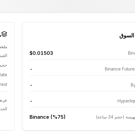
م
السوق
ملخص
$0.01503
Bin
القيم
حجم 24 ساع
-
Binance Futur
ate:
est:
-
By
-
عرض 
Hyperliq
الحد
Binance (%75)
ة (حجم 24 ساعة)