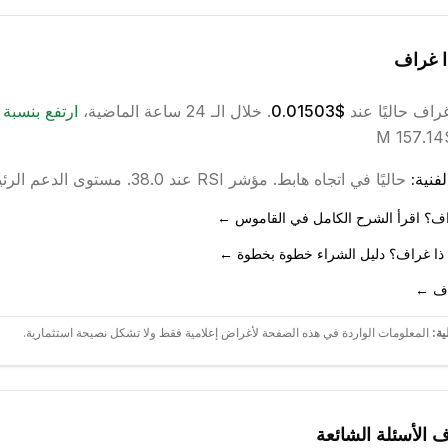
ا غراف
غراف
حاليًا عند
$0.01503
. خلال الـ 24 ساعة الماضية،
ارتفع
بنسبة
فنية:
حاليًا في اتجاه
هابط
.
مؤشر RSI عند 38.0.
مستوى الدعم الرئيسي ع
راف؟ اقرأ الشرح الكامل في القاموس ←
 ذا غراف؟ دليل الشراء خطوة بخطوة ←
راف ←
ية:
المعلومات الواردة في هذه الصفحة لأغراض إعلامية فقط ولا تشكل نصيحة استثمارية.
ف
الأسئلة الشائعة