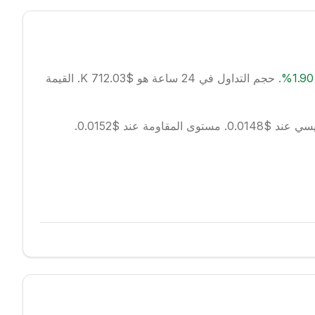
1.90
%
.
حجم التداول في 24 ساعة هو $712.03 K.
القيمة
ند $0.0148.
مستوى المقاومة عند $0.0152.