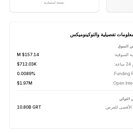
نصيحة استثمارية.
علومات تفصيلية والتوكينوميكس
 السوق
ة السوقية:
$157.14 M
ة:
$712.03K
0.0089%
Funding R
$1.97M
Open Inter
التوكن
 الأقصى للعرض:
GRT
10.80B