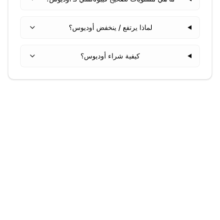
لماذا يرتفع / ينخفض أوديوس؟
كيفية شراء أوديوس؟