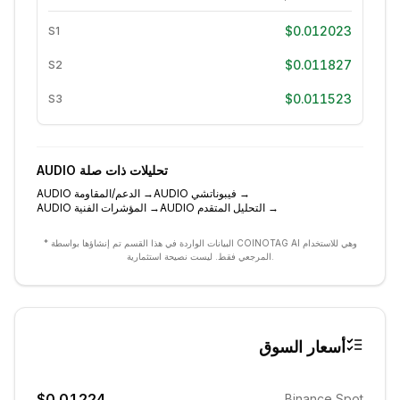
$0.012023
S1
$0.011827
S2
$0.011523
S3
تحليلات ذات صلة
AUDIO
→
فيبوناتشي
AUDIO
→
الدعم/المقاومة
AUDIO
→
التحليل المتقدم
AUDIO
→
المؤشرات الفنية
AUDIO
* البيانات الواردة في هذا القسم تم إنشاؤها بواسطة COINOTAG AI وهي للاستخدام
المرجعي فقط. ليست نصيحة استثمارية.
أسعار السوق
$0.01224
Binance Spot