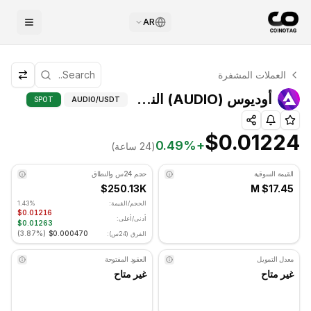
AR
التحليل الفني لـ أوديوس
العملات المشفرة
أوديوس يتم تداوله حاليًا عند $0.01224. مؤشر RSI عند 35.85 في المنطقة المحايدة. الاتجاه اليومي هبوطي. مستوى الدعم الرئيسي: $0.012023, مستوى المقاومة: $0.012523.
أوديوس (AUDIO) النقاط المحورية - COINOTAG
أوديوس (AUDIO) النقاط المحورية
SPOT
AUDIO
/USDT
$0.01224
0.49
%
+
(24 ساعة)
القيمة السوقية
حجم 24س والنطاق
$250.13K
$17.45 M
الحجم/القيمة:
1.43%
$0.01216
أدنى/أعلى:
$0.01263
)
3.87%
(
$0.000470
الفرق (24س):
معدل التمويل
العقود المفتوحة
غير متاح
غير متاح