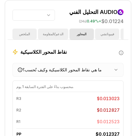
AUDIO
التحليل الفني
$0.01224
0.49
%
+
(24s)
ؤشرات
فيبوناتشي
المحاور
الدعم/المقاومة
الملخص
نقاط المحور الكلاسيكية
ما هي نقاط المحور الكلاسيكية وكيف تُحسب؟
.
محسوب بناءً على الفترة السابقة
1 يوم
$0.013023
R3
$0.012827
R2
$0.012523
R1
$0.012327
PP