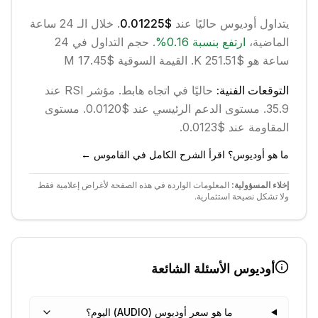
يتداول
أوديوس
حاليًا عند
$0.01225
. خلال الـ 24 ساعة
الماضية،
ارتفع
بنسبة
0.16
%
.
حجم التداول في 24
ساعة هو $251.51 K.
القيمة السوقية $17.45 M
التوقعات الفنية:
حاليًا في اتجاه
هابط
.
مؤشر RSI عند
35.9.
مستوى الدعم الرئيسي عند $0.0120.
مستوى
المقاومة عند $0.0123.
ما هو أوديوس؟ اقرأ الشرح الكامل في القاموس ←
إخلاء المسؤولية:
المعلومات الواردة في هذه الصفحة لأغراض إعلامية فقط
ولا تشكل نصيحة استثمارية.
أوديوس
الأسئلة الشائعة
ما هو سعر أوديوس (AUDIO) اليوم؟