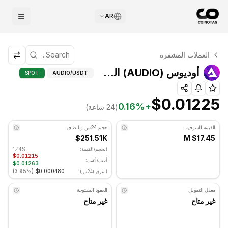
AR
التحليل الفني لـ أوديوس
العملات المشفرة
أوديوس يتم تداوله حاليًا عند $0.01225. مؤشر RSI عند 35.85 في المنطقة المحايدة. الاتجاه اليومي هبوطي. مستوى الدعم الرئيسي: $0.012023, مستوى المقاومة: $0.012523.
أوديوس (AUDIO) المؤشرات المتقدمة - NOTAG
أوديوس (AUDIO) المؤشرات المتقدمة
SPOT
AUDIO
/USDT
$0.01225
0.16
%
+
(24 ساعة)
القيمة السوقية
حجم 24س والنطاق
$251.51K
$17.45 M
الحجم/القيمة:
1.44%
$0.01215
أدنى/أعلى:
$0.01263
)
3.95%
(
$0.000480
الفرق (24س):
معدل التمويل
العقود المفتوحة
غير متاح
غير متاح