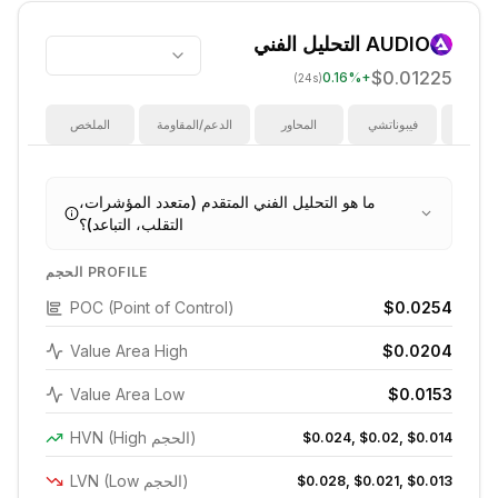
AUDIO
التحليل الفني
$0.01225
0.16
%
+
(24s)
ؤشرات
فيبوناتشي
المحاور
الدعم/المقاومة
الملخص
ما هو التحليل الفني المتقدم (متعدد المؤشرات،
التقلب، التباعد)؟
الحجم PROFILE
POC (Point of Control)
$0.0254
Value Area High
$0.0204
Value Area Low
$0.0153
HVN (High الحجم)
$0.024, $0.02, $0.014
LVN (Low الحجم)
$0.028, $0.021, $0.013