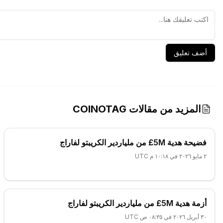
أضف تعليق
المزيد من مقالات COINOTAG
فضيحة هدية 5M£ من ملياردير الكريبتو لفاراج
٢ مايو ٢٠٢٦ في ١٠:١٨ م UTC
أزمة هدية 5M£ من ملياردير الكريبتو لفاراج
٣٠ أبريل ٢٠٢٦ في ٠٨:٣٥ ص UTC