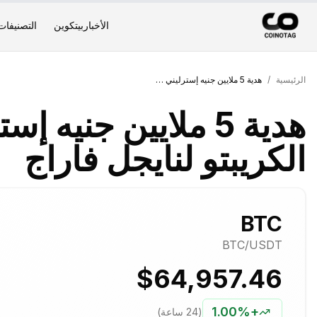
الأخبار
بيتكوين
التصنيفات
الرئيسية
/
هدية 5 ملايين جنيه إسترليني من ملياردير الكريبتو لنايجل فاراج
هدية 5 ملايين جنيه 
الكريبتو لنايجل فاراج
BTC
BTC
/USDT
$64,957.46
1.00%
+
(24 ساعة)