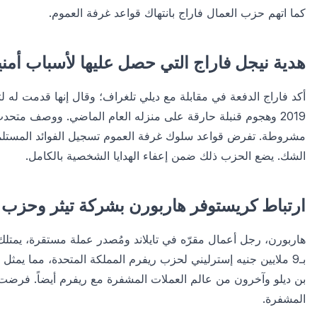
كما اتهم حزب العمال فاراج بانتهاك قواعد غرفة العموم.
هدية نيجل فاراج التي حصل عليها لأسباب أمني
أكد فاراج الدفعة في مقابلة مع ديلي تلغراف؛ وقال إنها قدمت له لت
2019 وهجوم قنبلة حارقة على منزله العام الماضي. ووصف متح
الشك. يضع الحزب ذلك ضمن إعفاء الهدايا الشخصية بالكامل.
ارتباط كريستوفر هاربورن بشركة تيثر وحزب 
هاربورن، رجل أعمال مقرّه في تايلاند ومُصدر عملة مستقرة، يمتلك 12% م
بن ديلو وآخرون من عالم العملات المشفرة مع ريفرم أيضاً. فرضت
المشفرة.