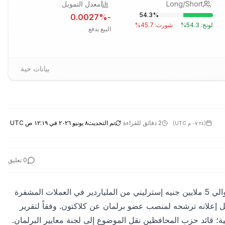
Long/Short
معدل التمويل
54.3
%
%
-0.0027
لونج:
54.3
%
شورت:
45.7
%
البيع يدفع
بيانات حية
2 دقائق للقراءة
تم التحديث
٨ يونيو ٢٠٢٦ في ١٢:١٩ ص UTC
(
٠٧:٢٤ م UTC
)
0
تعليق
زعيم حزب ريفرم المملكة المتحدة نيجل فاراج، تلقى هدية تقدر بحوالي 5 ملايين جنيه إسترليني من الملياردير في العملات المشفرة
 إعلانه ترشحه لمنصب عضو برلمان عن كلاکتون. وفقاً لتقرير
نية؛ قائد حزب المحافظين نقل الموضوع إلى لجنة معايير البرلمان.