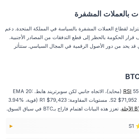
ت بالعملات المشفرة
رز هذا الحدث الاهتمام المتزايد لقطاع العملات المشفرة بالسياسة في المملكة المتحدة. دعم
ف قرار الحكومة بالحظر إلى قطع التدفقات من المصادر الأجنبية.
 قد يحد من دور الأصول الرقمية في المجال السياسي. ستتأثر
RSI
55.86 (محايد)، الاتجاه جانبي لكن سوبرتريند هابط. EMA 20:
$75,545. مستويات الدعم: S1 $75,704 (قوية، %0.93 مسافة)، S2 $71,952. مستويات المقاومة: R1 $79,423 (قوية، %3.94
. تعزز هذه البيانات اهتمام فاراج بـBTC في سياق السوق.