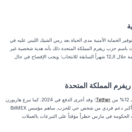
ة
وفير الحماية الأمنية مدى الحياة بعد رمي الشيك اللبني عليه في
دث باسم حزب ريفرم المملكة المتحدة ذلك بأنه هدية شخصية غير
مشروطة. تفرض قواعد سلوك غرفة العموم تسجيل الفوائد المستلمة خلال الـ12 شهراً السابقة للانتخاب؛ ويجب الإفصاح في حال
ريفرم المملكة المتحدة
ن
Tether
؛ وقد أجرى الدفع في 2024. كما تبرع هاربورن
بـ9 ملايين جنيه إسترليني لحزب ريفرم المملكة المتحدة، مما يمثل أكبر دعم فردي من شخص حي للحزب. ساهم مؤسس BitMEX
 الحكومة في مارس حظراً مؤقتاً على التبرعات بالعملات