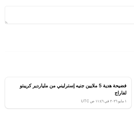
فضيحة هدية 5 ملايين جنيه إسترليني من ملياردير كريبتو
لفاراج
١ مايو ٢٠٢٦ في ١١:٤٦ ص UTC