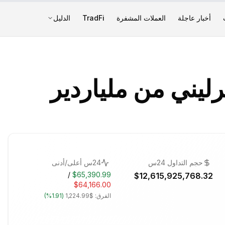
أخبار عاجلة
العملات المشفرة
TradFi
الدليل
إسترليني من ملياردير
حجم التداول 24س
24س أعلى/أدنى
/
$65,390.99
$12,615,925,768.32
$64,166.00
الفرق:
$1,224.99
(
1.91%
)