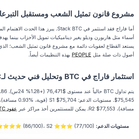
مشروع قانون تمثيل الشعب ومستقبل التبرعا
أما فاراج فقد استثمر في Stack BTC. يب
أسماء مثل هاربورن وديلو يغير ديناميكيات تمويل الأحزاب بينما يهد
يستعد القطاع لعقوبات دائمة مع مشروع قانون تمثيل الشعب؛ الذي
أصول ذات صلة مثل
PEOPLE
بهذه التنظيمات أيضاً.
استثمار فاراج في BTC وتحليل فني حديث لـBTC
يتم تداول BTC حالياً عند مستوى $76,471 (+1.28% 24س).
مسافة)، R2 $77,553. يمكن للمستثمرين أخذ مراكز عبر
عقود BTC الآجلة
مستويات الدعم:
S1 ⭐⭐⭐⭐ (86/100)، S2 ⭐⭐⭐ (77/100)