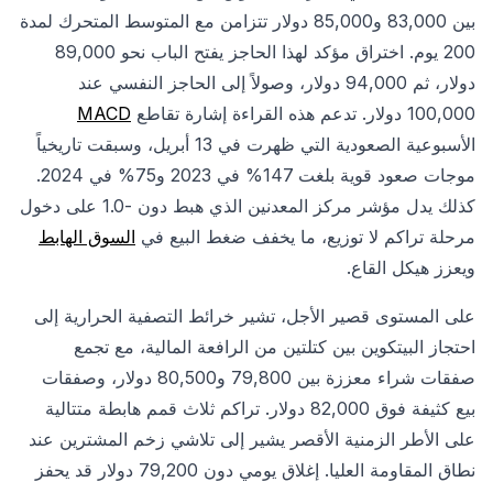
بين 83,000 و85,000 دولار تتزامن مع المتوسط المتحرك لمدة
200 يوم. اختراق مؤكد لهذا الحاجز يفتح الباب نحو 89,000
دولار، ثم 94,000 دولار، وصولاً إلى الحاجز النفسي عند
100,000 دولار. تدعم هذه القراءة إشارة تقاطع
MACD
الأسبوعية الصعودية التي ظهرت في 13 أبريل، وسبقت تاريخياً
موجات صعود قوية بلغت 147% في 2023 و75% في 2024.
كذلك يدل مؤشر مركز المعدنين الذي هبط دون -1.0 على دخول
مرحلة تراكم لا توزيع، ما يخفف ضغط البيع في
السوق الهابط
ويعزز هيكل القاع.
على المستوى قصير الأجل، تشير خرائط التصفية الحرارية إلى
احتجاز البيتكوين بين كتلتين من الرافعة المالية، مع تجمع
صفقات شراء معززة بين 79,800 و80,500 دولار، وصفقات
بيع كثيفة فوق 82,000 دولار. تراكم ثلاث قمم هابطة متتالية
على الأطر الزمنية الأقصر يشير إلى تلاشي زخم المشترين عند
نطاق المقاومة العليا. إغلاق يومي دون 79,200 دولار قد يحفز