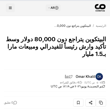
AR
الرئيسية
/
البيتكوين يتراجع دون 80,000 دولار وسط تأكيد وارش رئيساً للفيدرالي ومبيعات مارا بـ1.5 مليار
البيتكوين يتراجع دون 80,000 دولار وسط
تأكيد وارش رئيساً للفيدرالي ومبيعات مارا
بـ1.5 مليار
Omar Khalil
4 دقائق للقراءة
(
٠٥:٠٧ ص UTC
)
تم التحديث
٨ يونيو ٢٠٢٦ في ١٢:١٩ ص UTC
0
تعليق