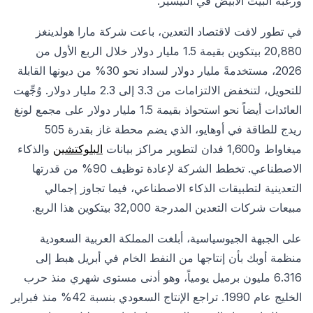
ورغبة البيت الأبيض في التيسير.
في تطور لافت لاقتصاد التعدين، باعت شركة مارا هولدينغز
20,880 بيتكوين بقيمة 1.5 مليار دولار خلال الربع الأول من
2026، مستخدمةً مليار دولار لسداد نحو 30% من ديونها القابلة
للتحويل، لتنخفض الالتزامات من 3.3 إلى 2.3 مليار دولار. وُجِّهت
العائدات أيضاً نحو استحواذ بقيمة 1.5 مليار دولار على مجمع لونغ
ريدج للطاقة في أوهايو، الذي يضم محطة غاز بقدرة 505
ميغاواط و1,600 فدان لتطوير مراكز بيانات
البلوكتشين
والذكاء
الاصطناعي. تخطط الشركة لإعادة توظيف 90% من قدرتها
التعدينية لتطبيقات الذكاء الاصطناعي، فيما تجاوز إجمالي
مبيعات شركات التعدين المدرجة 32,000 بيتكوين هذا الربع.
على الجبهة الجيوسياسية، أبلغت المملكة العربية السعودية
منظمة أوبك بأن إنتاجها من النفط الخام في أبريل هبط إلى
6.316 مليون برميل يومياً، وهو أدنى مستوى شهري منذ حرب
الخليج عام 1990. تراجع الإنتاج السعودي بنسبة 42% منذ فبراير