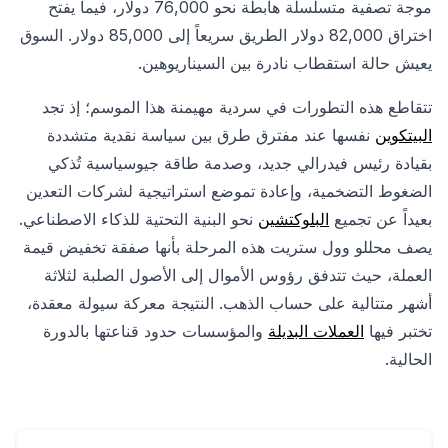
موجة تصفية متسلسلة هابطة نحو 76,000 دولار، فيما يفتح
اختراق 82,000 دولار الطريق سريعاً إلى 85,000 دولار. السوق
يعيش حالة استقطاب نادرة بين السيناريوهين.
تتقاطع هذه التطورات في سردية مهيمنة هذا الموسم؛ إذ تجد
البيتكوين
نفسها عند مفترق طرق بين سياسة نقدية متشددة
بقيادة رئيس فيدرالي جديد، وصدمة طاقة جيوسياسية تُذكي
الضغوط التضخمية، وإعادة تموضع استراتيجية لشركات التعدين
بعيداً عن تجميع
البلوكتشين
نحو البنية التحتية للذكاء الاصطناعي.
يصف محللو وول ستريت هذه المرحلة بأنها صفقة تخفيض قيمة
العملة، حيث تتدفق رؤوس الأموال إلى الأصول الصلبة لثلاثة
أشهر متتالية على حساب الذهب. النتيجة معركة سيولة معقدة،
تختبر فيها
العملات البديلة
والمؤسسات حدود قناعتها بالدورة
الحالية.