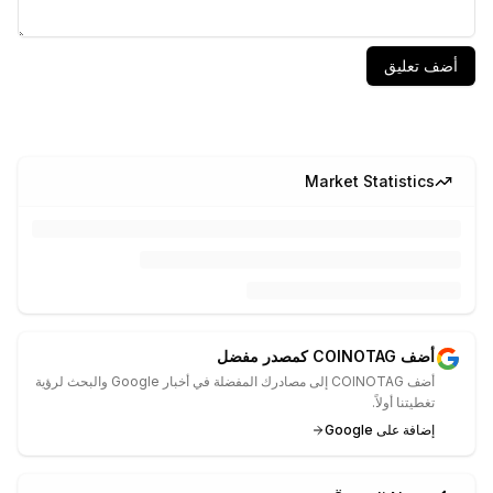
أضف تعليق
Market Statistics
أضف COINOTAG كمصدر مفضل
أضف COINOTAG إلى مصادرك المفضلة في أخبار Google والبحث لرؤية
تغطيتنا أولاً.
إضافة على Google