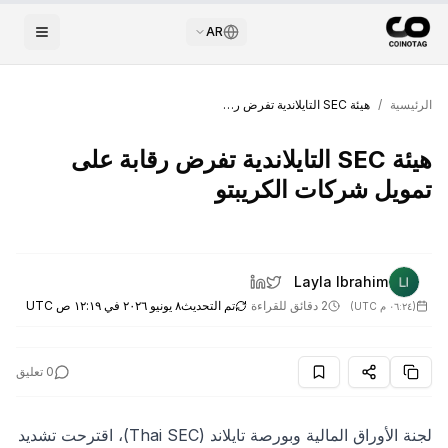
AR
الرئيسية
/
هيئة SEC التايلاندية تفرض رقابة على تمويل شركات الكريبتو
هيئة SEC التايلاندية تفرض رقابة على
تمويل شركات الكريبتو
Layla Ibrahim
2 دقائق للقراءة
تم التحديث
٨ يونيو ٢٠٢٦ في ١٢:١٩ ص UTC
(
٠٦:٢٤ م UTC
)
0
تعليق
لجنة الأوراق المالية وبورصة تايلاند (Thai SEC)، اقترحت تشديد