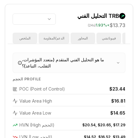
TRB
التحليل الفني
$13.73
1.93
%
+
(24s)
ؤشرات
فيبوناتشي
المحاور
الدعم/المقاومة
الملخص
ما هو التحليل الفني المتقدم (متعدد المؤشرات،
التقلب، التباعد)؟
الحجم PROFILE
POC (Point of Control)
$23.44
Value Area High
$16.81
Value Area Low
$14.65
HVN (High الحجم)
$20.54, $20.65, $17.29
LVN (Low الحجم)
$14.52, $16.52, $13.49