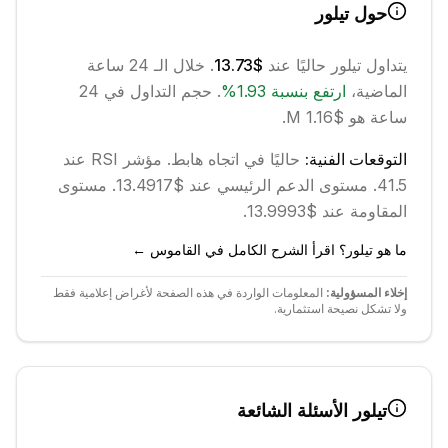
حول
تيلور
يتداول
تيلور
حاليًا عند
$13.73
. خلال الـ 24 ساعة
الماضية،
ارتفع
بنسبة
1.93
%
.
حجم التداول في 24
ساعة هو $1.16 M.
التوقعات الفنية:
حاليًا في اتجاه
هابط
.
مؤشر RSI عند
41.5.
مستوى الدعم الرئيسي عند $13.4917.
مستوى
المقاومة عند $13.9993.
ما هو تيلور؟ اقرأ الشرح الكامل في القاموس ←
إخلاء المسؤولية:
المعلومات الواردة في هذه الصفحة لأغراض إعلامية فقط
ولا تشكل نصيحة استثمارية.
تيلور
الأسئلة الشائعة