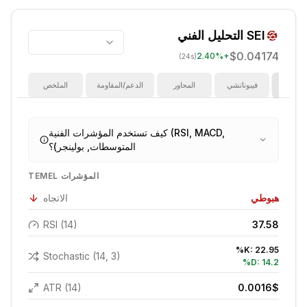
SEI
التحليل الفني
$0.04174
2.40
%
+
(24s)
ؤشرات
فيبوناتشي
المحاور
الدعم/المقاومة
الملخص
كيف تستخدم المؤشرات الفنية (RSI, MACD,
المتوسطات, بولينجر)؟
TEMEL المؤشرات
هبوطي
الاتجاه
RSI (14)
37.58
%K:
22.95
Stochastic (14, 3)
%D:
14.2
ATR (14)
0.0016
$