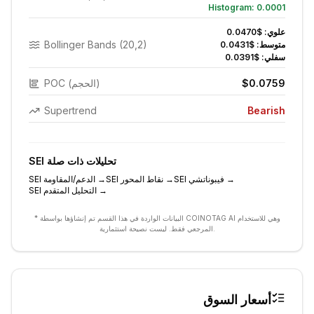
Histogram:
0.0001
علوي:
$0.0470
Bollinger Bands (20,2)
متوسط:
$0.0431
سفلي:
$0.0391
$0.0759
POC (الحجم)
Supertrend
Bearish
تحليلات ذات صلة
SEI
→
فيبوناتشي
SEI
→
نقاط المحور
SEI
→
الدعم/المقاومة
SEI
→
التحليل المتقدم
SEI
* البيانات الواردة في هذا القسم تم إنشاؤها بواسطة COINOTAG AI وهي للاستخدام
المرجعي فقط. ليست نصيحة استثمارية.
أسعار السوق