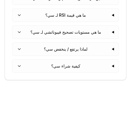
ما هي قيمة RSI لـ سي؟
ما هي مستويات تصحيح فيبوناتشي لـ سي؟
لماذا يرتفع / ينخفض سي؟
كيفية شراء سي؟